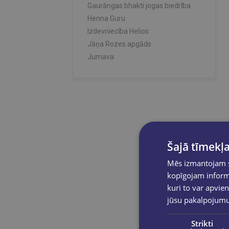
Klinta Goloskova
Gaurāngas bhakti jogas biedrība
Kristīne Bergfelde
Henna Guru
Laura Čapiņa
Izdevniecība Helios
Liene Margevča, Nata Bramberga
Jāņa Rozes apgāds
Līva Naudiņa - Saliņa
Jumava
Lolita Šelvaha
Latvijas Mediji
M.Gustafsons
Latvijas Tirgotāju kamera
Madara Meiere, Monta Meiere
Latvijas universitāte
Maikls Grēgers un Džīns Stouns
Liegra
Māra Ziemele
Madris
Mārīte Gertnere
Roberto Meloni
Oļegs Torsunovs
Šajā tīmekļa
Sol un Vita SIA
Paula Freimane
Stila ceļvedis
Mēs izmantojam sī
Ph. D. Inga Elksne
Stimula
kopīgojam informā
Renārs Purmalis
Story about food
kuri to var apvien
Sandra Ošiņa, Valdis Ošiņš
TAPT
jūsu pakalpojum
Santa Grietiņa
Vincent
Sarmīte Kolāte
Strikti