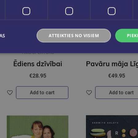
AS
ATTEIKTIES NO VISIEM
PIEK
TIMS SPEKTORS
Ēdiens dzīvībai
€28.95
€49.95
Add to cart
Add to cart