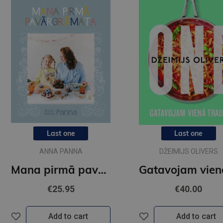
Last one
Last one
ANNA PANNA
DŽEIMIJS OLIVERS
Mana pirmā pavārgrāmata
€25.95
€40.00
Add to cart
Add to cart