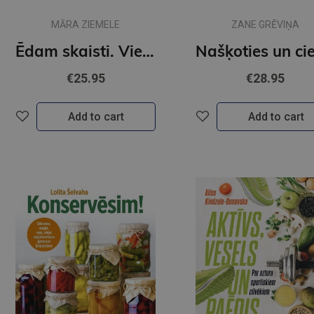
MĀRA ZIEMELE
ZANE GRĒVIŅA
Ēdam skaisti. Vienkāršas receptes ar svētku garšu
€25.95
€28.95
Add to cart
Add to cart