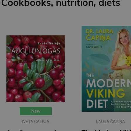
Cookbooks, nutrition, diets
New
IVETA GALĒJA
LAURA ČAPIŅA