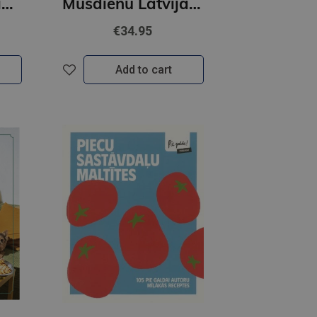
The Modern Viking Diet
Mūsdienu Latvijas saimnieces. 16 garšu stāsti un 80 receptes
€34.95
Add to cart