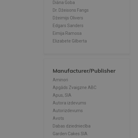
Diāna Goba
Dr. Džeisons Fangs
Džeimijs Olivers
Edgars Sanders
Eimija Ramosa
Elizabete Gilberta
Elizabete Valujeva
Filipo Bartolota
Guna Leiškalne - Roka, Deniss
Aleksandrs Ševeļovs
Manufacturer/Publisher
Ilze Jansone
Aminori
Ilze Veisbārde
Apgāds Zvaigzne ABC
Ilze Vjatere
Apus, SIA
Inese Dāvidsone
Autora izdevums
Iveta Galēja
Autorizdevums
Jana Medova
Avots
Jarina Perepeļica
Dabas dziedniecība
Klaudija Rodena
Garden Cakes SIA