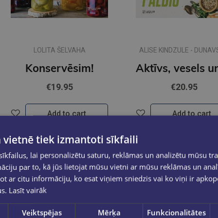
LOLITA ŠELVAHA
ALISE KINDZULE - DUNA
Konservēsim!
€19.95
€20.95
Add to cart
Add to cart
 vietnē tiek izmantoti sīkfaili
kfailus, lai personalizētu saturu, reklāmas un analizētu mūsu tra
ciju par to, kā jūs lietojat mūsu vietni ar mūsu reklāmas un anal
ot ar citu informāciju, ko esat viņiem sniedzis vai ko viņi ir apko
us.
Lasīt vairāk
Veiktspējas
Mērķa
Funkcionalitātes