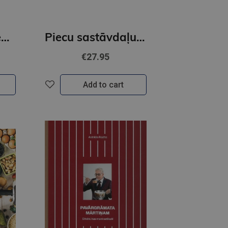
Našķoties un ciemoties
Piecu sastāvdaļu maltītes
€27.95
Add to cart