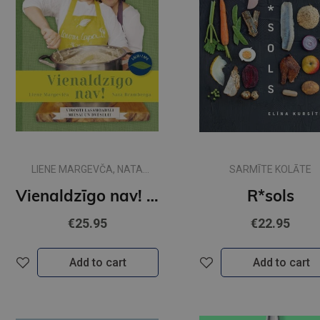
LIENE MARGEVČA, NATA
SARMĪTE KOLĀTE
BRAMBERGA
Vienaldzīgo nav! Vircoti lasāmgabali miesai un dvēselei
R*sols
€25.95
€22.95
Add to cart
Add to cart