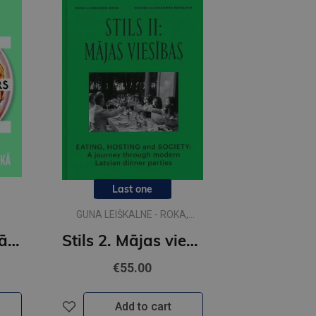
Last one
GUNA LEIŠKALNE - ROKA,
DENISS ALEKSANDRS
Gatavojam vienā traukā
Stils 2. Mājas viesības
ŠEVEĻOVS
€55.00
Add to cart