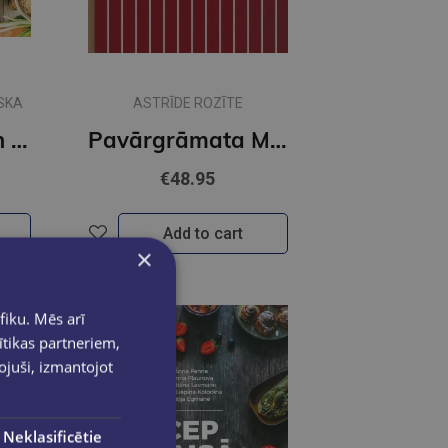
VSKA
ASTRĪDE ROZĪTE
Aktīvs, vesels un paēdis
Pavārgrāmata Mārtiņam. Cilvēki, kas mani satikuši
€48.95
Add to cart
×
fiku. Mēs arī
ītikas partneriem,
pojuši, izmantojot
Neklasificētie