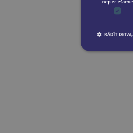
nepieciešamie
Signe Meirāne
Tatjana Marčenkova, Henriks
Danusēvičs
Tims Spektors
Ulrika Dāvidsone
RĀDĪT DETAĻ
Vaira Kārkliņa
Valērijs Siņeļņikovs
Vendija Karalkina
Veronika ļevša
Vija Kudiņa
Zane Grēviņa
Zane Ozoliņa
Zigurds Zariņš, Lolita Neimane,
Edgars Bodnieks