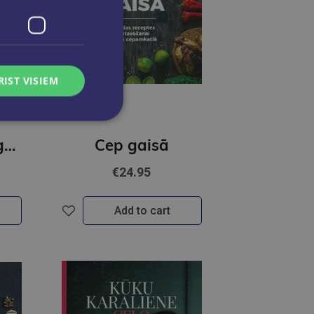
RIST VISIEM
Pavāru māja Līgatnē
Cep gaisā
€24.95
Add to cart