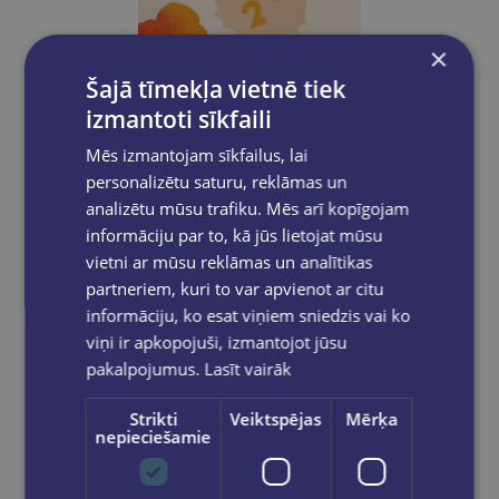
×
Šajā tīmekļa vietnē tiek
izmantoti sīkfaili
Mēs izmantojam sīkfailus, lai
New
personalizētu saturu, reklāmas un
MAIJA ROGULE, DIĀNA
analizētu mūsu trafiku. Mēs arī kopīgojam
GRĪNBERGA
informāciju par to, kā jūs lietojat mūsu
Matemātika pirmsskolai. DB 1 daļa
vietni ar mūsu reklāmas un analītikas
€9.60
partneriem, kuri to var apvienot ar citu
informāciju, ko esat viņiem sniedzis vai ko
viņi ir apkopojuši, izmantojot jūsu
Add to cart
pakalpojumus.
Lasīt vairāk
Strikti
Veiktspējas
Mērķa
nepieciešamie