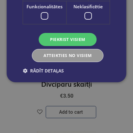
Funkcionalitātes
Neklasificētie
PIEKRIST VISIEM
ATTEIKTIES NO VISIEM
RĀDĪT DETAĻAS
Divciparu skaitļi
€3.50
Add to cart