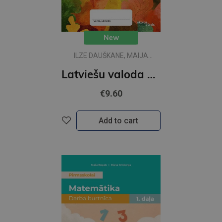
New
ILZE DAUŠKANE, MAIJA
RUBENE
Latviešu valoda pirmsskolai. DB 1 daļa
€9.60
Add to cart