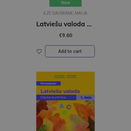
New
ILZE DAUŠKANE, MAIJA
RUBENE
Latviešu valoda pirmsskolai. DB 2 daļa
€9.60
Add to cart