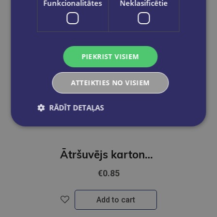
Funkcionalitātes
Neklasificētie
PIEKRIST VISIEM
ATTEIKTIES NO VISIEM
RĀDĪT DETAĻAS
Ātršuvējs kartona A4 | Krāsains
€0.85
Add to cart