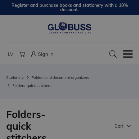
Register and purchase books and stationery with a 10%
discount.
LV
Sign in
Stationery
Folders and document organizers
Folders-quick stitchers
Folders-
quick
Sort
stitchers