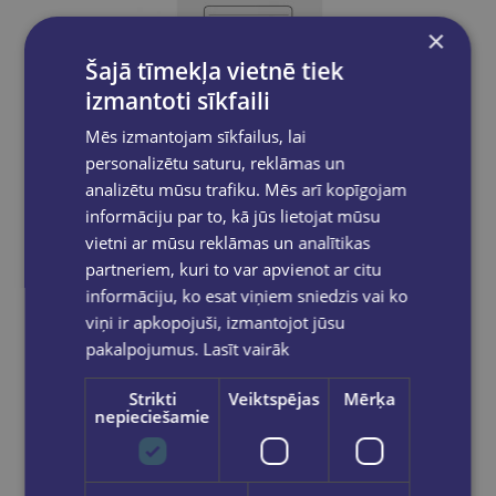
×
Šajā tīmekļa vietnē tiek
izmantoti sīkfaili
Mēs izmantojam sīkfailus, lai
personalizētu saturu, reklāmas un
analizētu mūsu trafiku. Mēs arī kopīgojam
informāciju par to, kā jūs lietojat mūsu
vietni ar mūsu reklāmas un analītikas
partneriem, kuri to var apvienot ar citu
Kartona ātršuvējs A4,balts ABC Jums
informāciju, ko esat viņiem sniedzis vai ko
€0.80
viņi ir apkopojuši, izmantojot jūsu
pakalpojumus.
Lasīt vairāk
Add to cart
Strikti
Veiktspējas
Mērķa
nepieciešamie