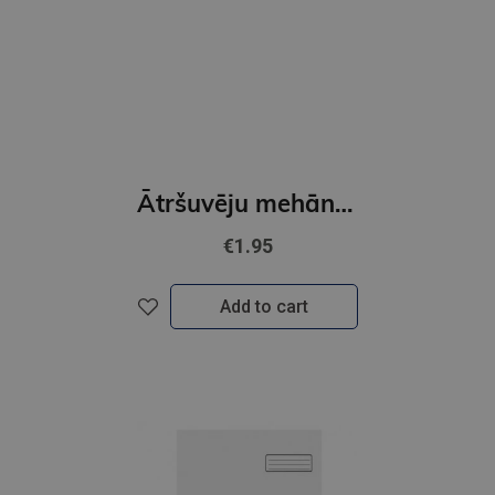
Ātršuvēju mehānismi zaļi 25 gb
€1.95
Add to cart