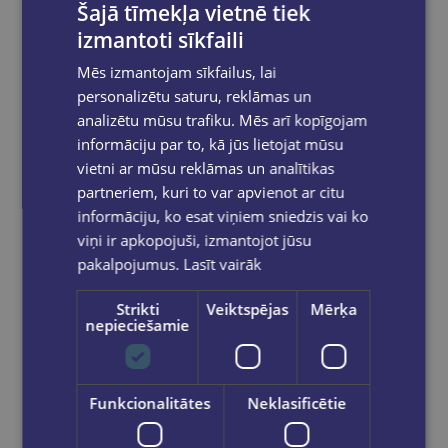
Šajā tīmekļa vietnē tiek
izmantoti sīkfaili
Mēs izmantojam sīkfailus, lai
personalizētu saturu, reklāmas un
analizētu mūsu trafiku. Mēs arī kopīgojam
informāciju par to, kā jūs lietojat mūsu
Piespraudes tāfelei krāsainas 100gab/iep GNP
vietni ar mūsu reklāmas un analītikas
€1.30
partneriem, kuri to var apvienot ar citu
informāciju, ko esat viņiem sniedzis vai ko
viņi ir apkopojuši, izmantojot jūsu
Add to cart
pakalpojumus.
Lasīt vairāk
Strikti
Veiktspējas
Mērķa
nepieciešamie
Funkcionalitātes
Neklasificētie