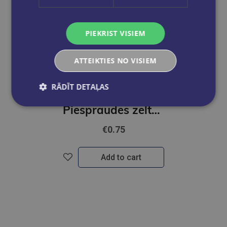
PIEKRIST VISIEM
ATTEIKTIES NO VISIEM
RĀDĪT DETAĻAS
Piespraudes zelta Forpus 100.gab
€0.75
Add to cart