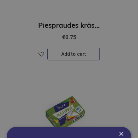
Piespraudes krāsainas Forpus 100.gab
€0.75
Add to cart
×