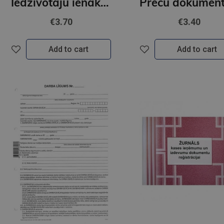
Iedzīvotāju ienākuma nodokļa maksātāja saimieciskās darbības ieņēmumu un izdevumu uzskaites žurnāls
€3.70
€3.40
Add to cart
Add to cart