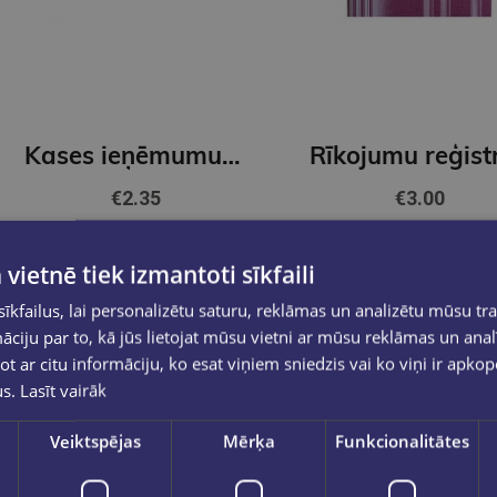
Kases ieņēmumumu un izdevumu žurnāls A4
€2.35
€3.00
Add to cart
Add to cart
 vietnē tiek izmantoti sīkfaili
kfailus, lai personalizētu saturu, reklāmas un analizētu mūsu tra
ciju par to, kā jūs lietojat mūsu vietni ar mūsu reklāmas un anal
ot ar citu informāciju, ko esat viņiem sniedzis vai ko viņi ir apko
us.
Lasīt vairāk
Veiktspējas
Mērķa
Funkcionalitātes