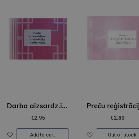
Darba aizsardz.instr.reģ.žurn
€2.95
€2.80
Add to cart
Out of stock