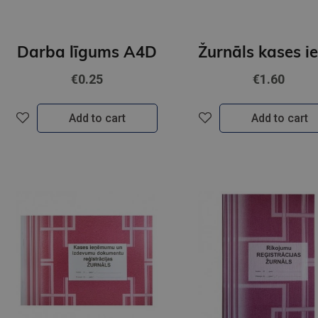
Darba līgums A4D
€0.25
€1.60
Add to cart
Add to cart