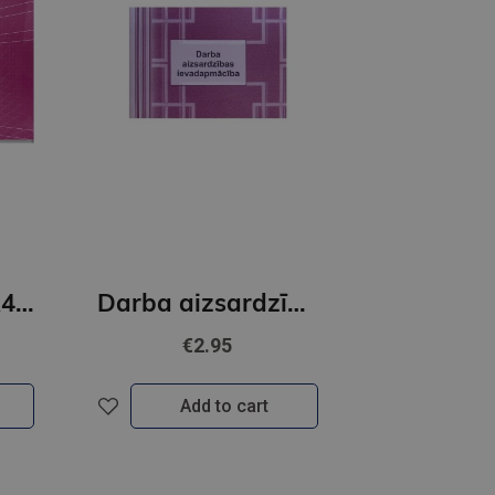
Kases žurnāls A4/12mēn 11015
Darba aizsardzības ievadinstruktāžu reģistr. Žurnāls, A5Ž, 48 lapas
€2.95
Add to cart