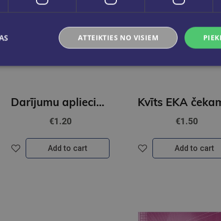
AS
ATTEIKTIES NO VISIEM
PIEK
Darījumu apliecinošās kvītis A7(paškopējošas)
€1.20
€1.50
Add to cart
Add to cart