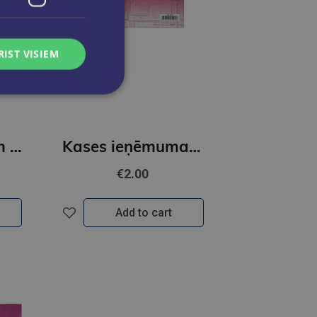
RIST VISIEM
Kvīts EKA čekam A6V 12004
Kases ieņēmuma orderis A5V
€2.00
Add to cart