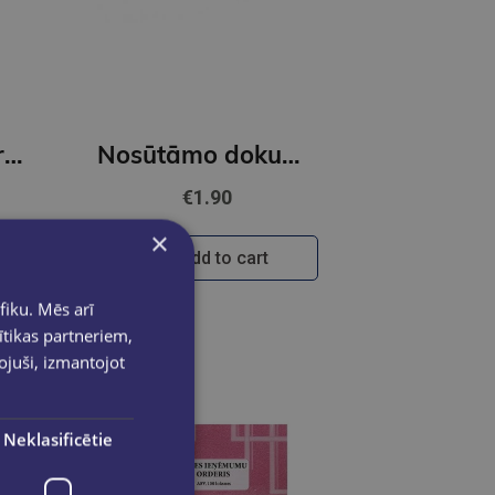
Rīkojumu reģistrācijas žurnāls, ŽA4, 48 lapas
Nosūtāmo dokumentu reģistrācijas žurnāls, A4Ž, 48 lapas
€1.90
×
Add to cart
fiku. Mēs arī
ītikas partneriem,
pojuši, izmantojot
Neklasificētie