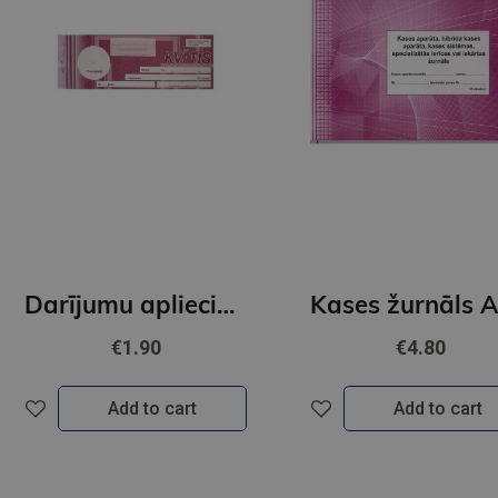
Darījumu apliecinošās kvītis 1/4 A4
€1.90
€4.80
Add to cart
Add to cart