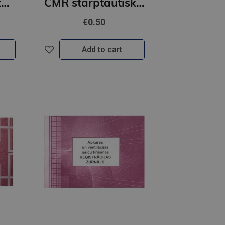
Preču dokumentu reģistrācijas žurnāls A4Z
CMR starptautiskā preču-transporta pavadzīme A4, 6 eks. ar vienu Nr
€0.50
Add to cart