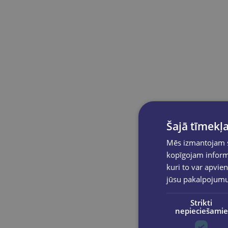
Šajā tīmekļa
Mēs izmantojam sī
kopīgojam informā
kuri to var apvien
jūsu pakalpojum
Strikti
nepieciešamie