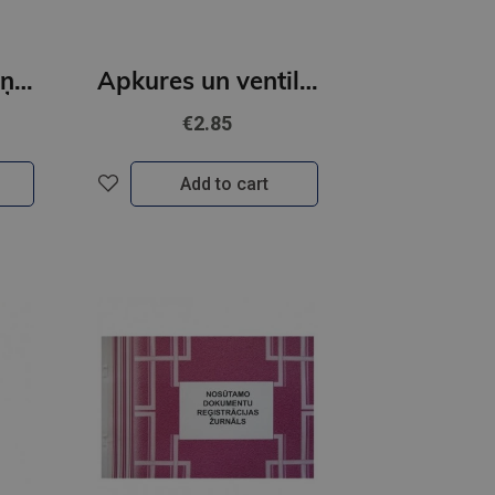
Žurnāls kases ieņēmumu un izdevumu A5
Apkures un ventilāciju ierīču tīrīšanas reģistrācijas žurnāls, A5Ž, 48 lapas
€2.85
Add to cart