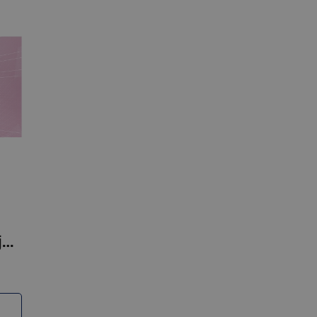
Preču reģistrācijas žurnāls A4Z,25 lapas GNP