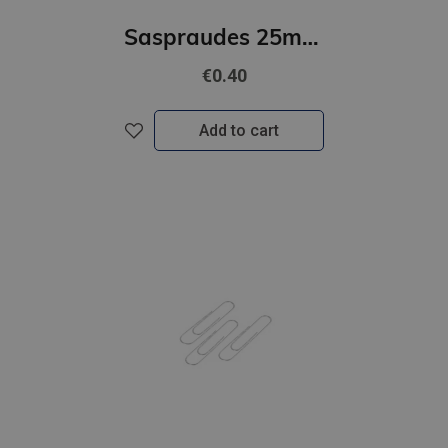
Saspraudes 25mm FOROFIS apļveida niķelētas 100gab
€0.40
Add to cart