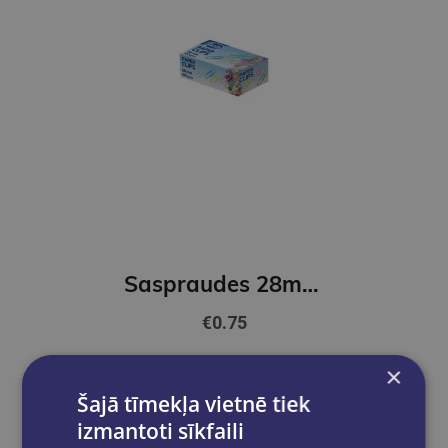
Saspraudes 28mm FOROFIS krāsainas 100gab
€0.75
×
Add to cart
Šajā tīmekļa vietnē tiek
izmantoti sīkfaili