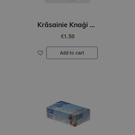
Krāsainie Knaģi pasteļ mix/25 gab/25mm
€1.50
Add to cart