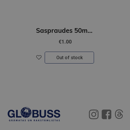
Saspraudes 50mm FOROFIS apaļveida, nicķeļētas 100gab./kartona kārb.
€1.00
Out of stock