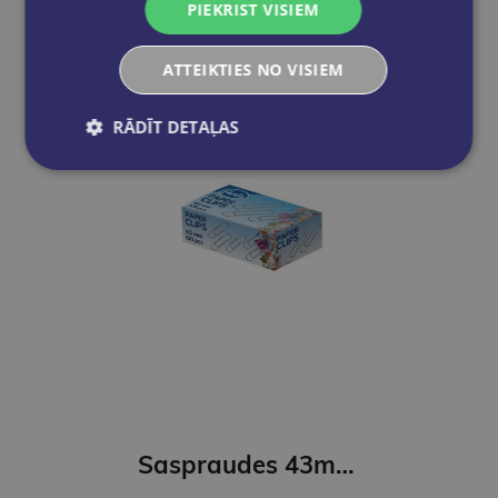
PIEKRIST VISIEM
ATTEIKTIES NO VISIEM
RĀDĪT DETAĻAS
Saspraudes 43mm FOROFIS apļveida niķelētas 100gab