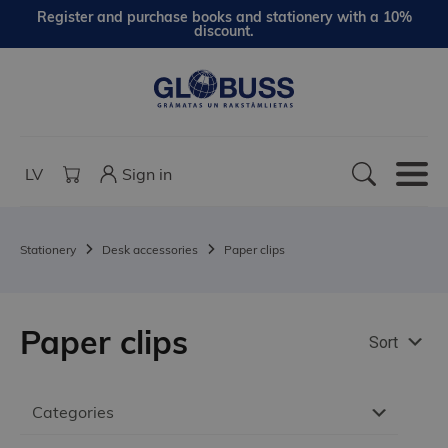
Register and purchase books and stationery with a 10%
discount.
LV
Sign in
Stationery
Desk accessories
Paper clips
Paper clips
Sort
Categories