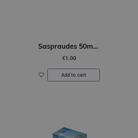
Saspraudes 50mm FOROFIS apaļveida, nicķeļētas 100gab./kartona kārb.
€1.00
Add to cart