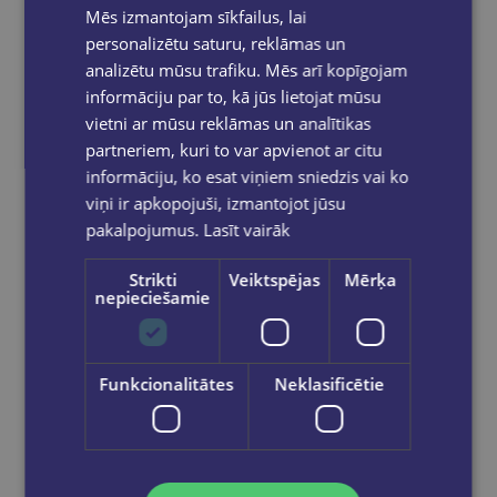
Mēs izmantojam sīkfailus, lai
personalizētu saturu, reklāmas un
analizētu mūsu trafiku. Mēs arī kopīgojam
informāciju par to, kā jūs lietojat mūsu
vietni ar mūsu reklāmas un analītikas
partneriem, kuri to var apvienot ar citu
informāciju, ko esat viņiem sniedzis vai ko
viņi ir apkopojuši, izmantojot jūsu
pakalpojumus.
Lasīt vairāk
Strikti
Veiktspējas
Mērķa
nepieciešamie
Funkcionalitātes
Neklasificētie
Saspraudes 28mm FOROFIS apļveida niķelētas 100gab
€0.50
Add to cart