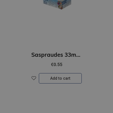
Saspraudes 33mm FOROFIS apļveida niķelētas 100gab
€0.55
Add to cart