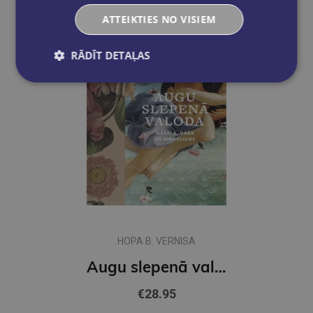
ATTEIKTIES NO VISIEM
RĀDĪT DETAĻAS
HOPA B. VERNISA
Augu slepenā valoda
€28.95