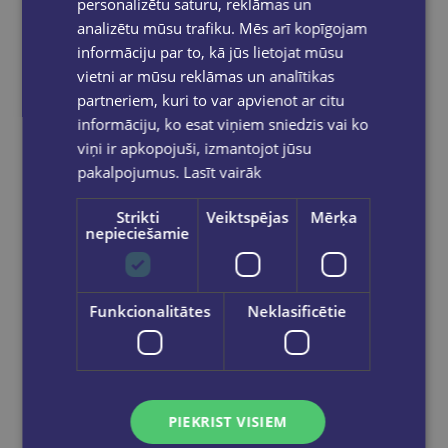
personalizētu saturu, reklāmas un
analizētu mūsu trafiku. Mēs arī kopīgojam
informāciju par to, kā jūs lietojat mūsu
vietni ar mūsu reklāmas un analītikas
partneriem, kuri to var apvienot ar citu
informāciju, ko esat viņiem sniedzis vai ko
viņi ir apkopojuši, izmantojot jūsu
pakalpojumus.
Lasīt vairāk
Strikti
Veiktspējas
Mērķa
nepieciešamie
Funkcionalitātes
Neklasificētie
Iekustināt ainavu telpu. Ainavu darbnīcas stāsti
€28.85
Add to cart
PIEKRIST VISIEM