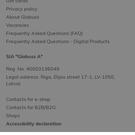
Gift cards
Privacy policy
About Globuss
Vacancies
Frequently Asked Questions (FAQ)
Frequently Asked Questions - Digital Products
SIA "Globuss A"
Reg. No. 40003136049
Legal address: Riga, Elijas street 17-1, LV-1050,
Latvia
Contacts for e-shop
Contacts for B2B/B2G
Shops
Accessibility declaration