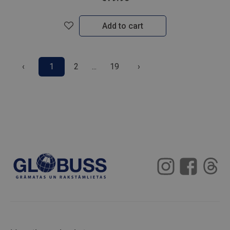
Add to cart
‹
1
2
...
19
›