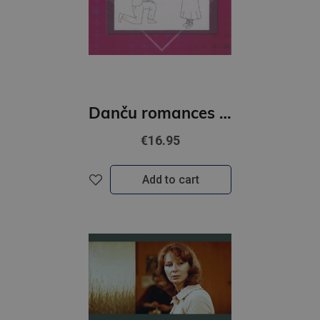
Danču romances un ne tikai spēlē Karikstes muzikanti
€16.95
Add to cart