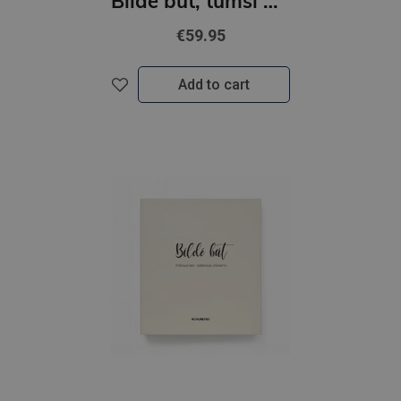
Bildē būt, tumši brūns
€59.95
Add to cart