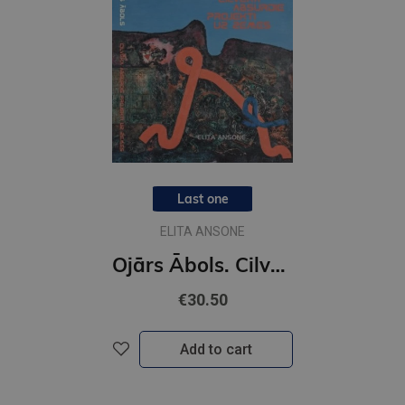
Last one
ELITA ANSONE
Ojārs Ābols. Cilvēka absurdie projekti uz zemes
€30.50
Add to cart