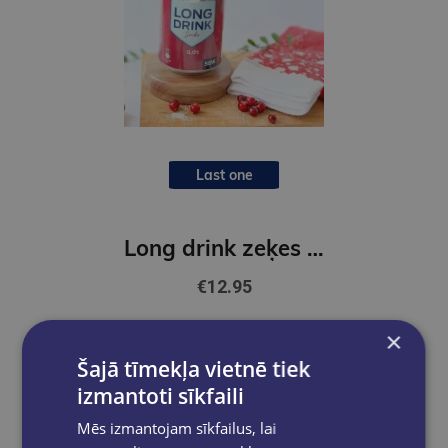
Last one
Long drink zeķes 40-46 sarkanas
€12.95
×
Add to cart
Šajā tīmekļa vietnē tiek
izmantoti sīkfaili
Mēs izmantojam sīkfailus, lai