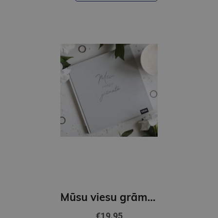
Mūsu viesu grāmata
€19.95