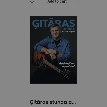
Add to cart
Ģitāras stunda ar Gintu Purgaili. Vienkārši un saprotami