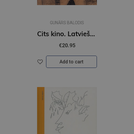
GUNĀRS BALODIS
Cits kino. Latviešu kino mākslinieka dzīve un darbs
€20.95
Add to cart