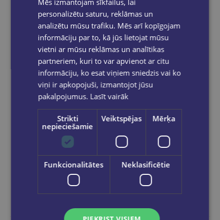
Mēs izmantojam sīkfailus, lai
personalizētu saturu, reklāmas un
analizētu mūsu trafiku. Mēs arī kopīgojam
informāciju par to, kā jūs lietojat mūsu
Angļu- latviešu- krievu mācību vardnīca. Sakārtota tematiski
vietni ar mūsu reklāmas un analītikas
€24.95
partneriem, kuri to var apvienot ar citu
informāciju, ko esat viņiem sniedzis vai ko
viņi ir apkopojuši, izmantojot jūsu
Add to cart
pakalpojumus.
Lasīt vairāk
Strikti
Veiktspējas
Mērķa
nepieciešamie
Funkcionalitātes
Neklasificētie
PIEKRIST VISIEM