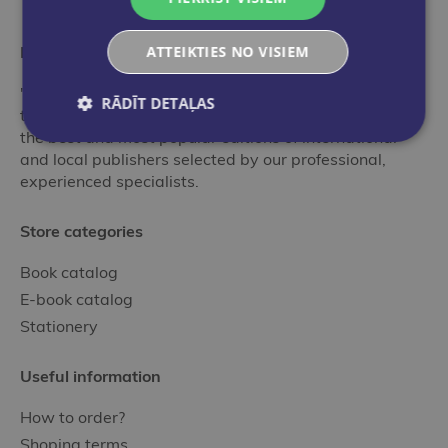
More than a bookstore
ATTEIKTIES NO VISIEM
"Globuss" is an ideal stop in the world of books for
RĀDĪT DETAĻAS
those who want to get acquainted with the range of
the best and most popular editions of international
and local publishers selected by our professional,
experienced specialists.
Store categories
Book catalog
E-book catalog
Stationery
Useful information
How to order?
Shoping terms