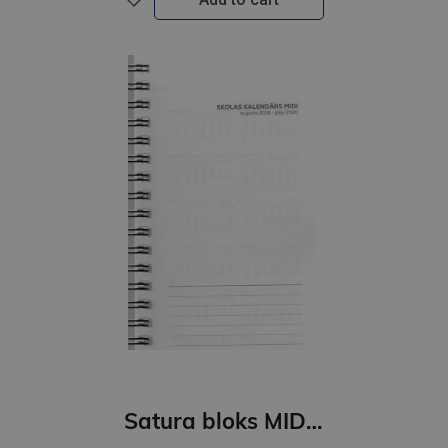
Satura bloks MIDI spirex 26-27 2316691000