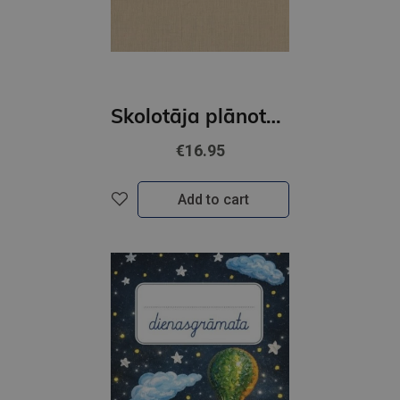
Skolotāja plānotājs. Ziedoņa klase. Bēšs
€16.95
Add to cart