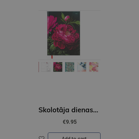
Skolotāja dienasgrāmata 26-27 tempo 2316860000
€9.95
Add to cart