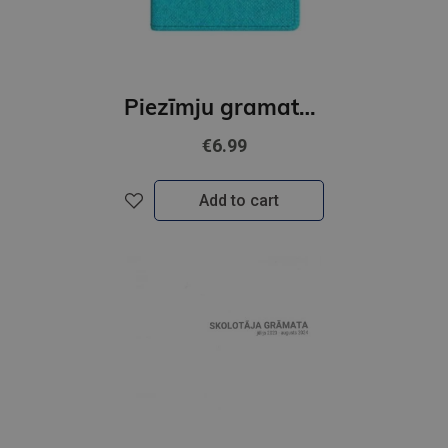
Piezīmju gramata MIDI spirex 26/27 2316925000
€6.99
Add to cart