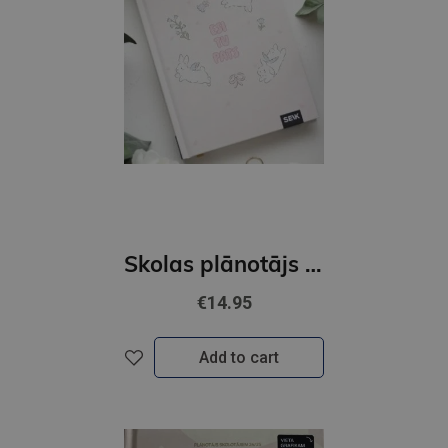
Skolas plānotājs 26/27 Mans laimīgais gads
€14.95
Add to cart