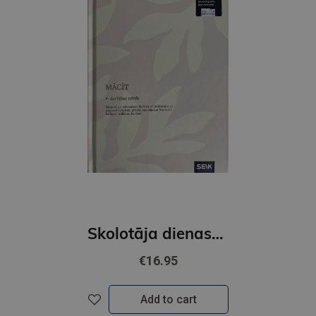
Skolotāja dienasgrāmata 26/27 Mācīt no sirds
€16.95
Add to cart