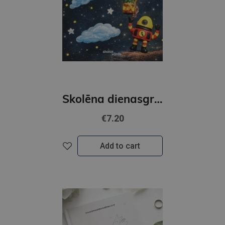
Skolēna dienasgrāmatas dažādi veidi
€7.20
Add to cart