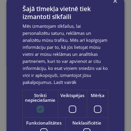
×
Skolotāja dienasgrāmata 26/27 Mācīšana ir superspēja
Šajā tīmekļa vietnē tiek
izmantoti sīkfaili
€16.95
Mēs izmantojam sīkfailus, lai
Add to cart
personalizētu saturu, reklāmas un
analizētu mūsu trafiku. Mēs arī kopīgojam
informāciju par to, kā jūs lietojat mūsu
vietni ar mūsu reklāmas un analītikas
partneriem, kuri to var apvienot ar citu
informāciju, ko esat viņiem sniedzis vai ko
viņi ir apkopojuši, izmantojot jūsu
pakalpojumus.
Lasīt vairāk
Strikti
Veiktspējas
Mērķa
nepieciešamie
Funkcionalitātes
Neklasificētie