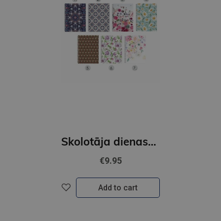
Skolotāja dienasgrāmata 26/27 Tempo Spiral 2316865000
€9.95
Add to cart