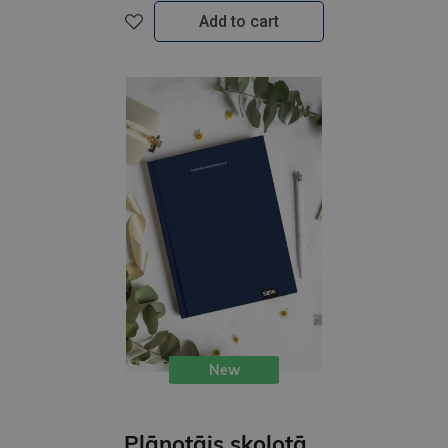
Add to cart
New
Plānotājs skolotājiem 26/27 Zila