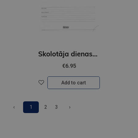
Skolotāja dienasgrāmata - satura bloks 26-27 231682000
€6.95
Add to cart
‹
1
2
3
›