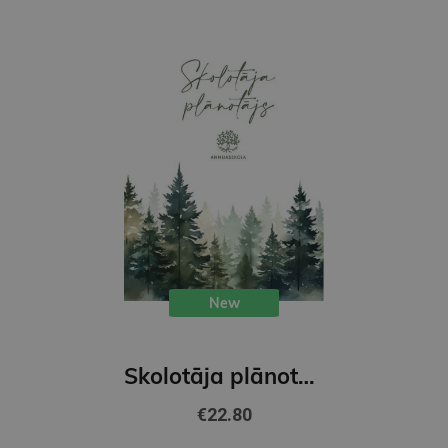
New
Skolotāja plānotājs 26/27
€22.80