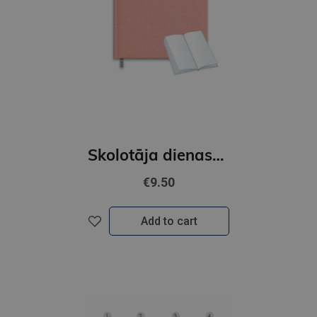
Skolotāja dienasgrāmata 26-27 iesieta (2316810000)
€9.50
Add to cart