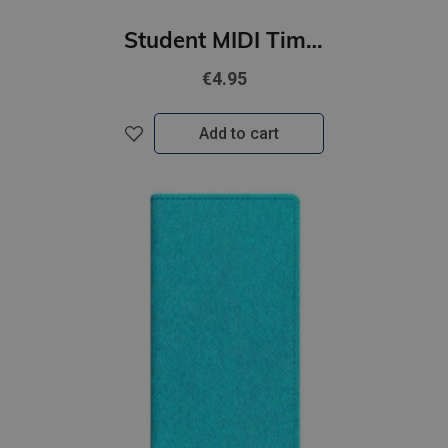
Student MIDI Timex satura bloks 26-27 2316685000
€4.95
Add to cart