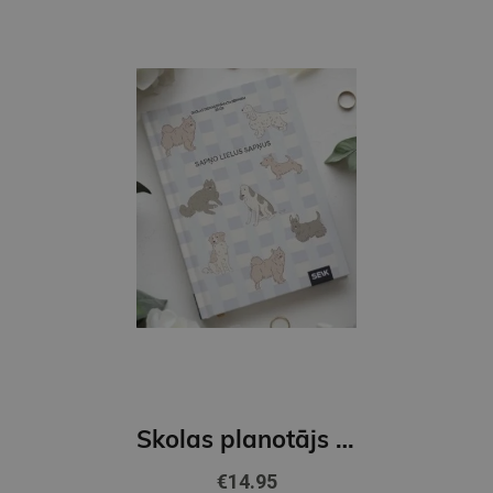
Skolas planotājs 26/27 Sapņo lielus sapņus
€14.95