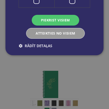
Skolas plānotājs 26/27 Esi Tu pats
PIEKRIST VISIEM
€14.95
ATTEIKTIES NO VISIEM
Add to cart
RĀDĪT DETAĻAS