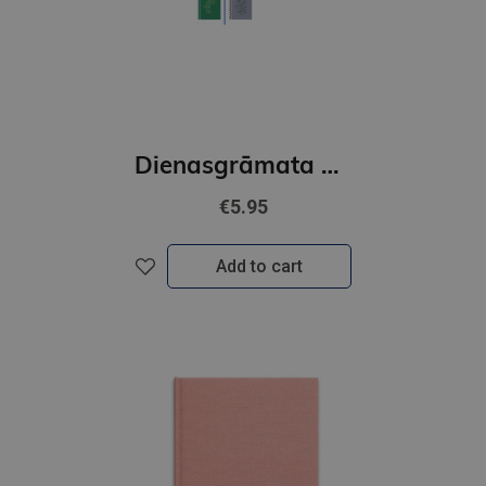
Dienasgrāmata BTS MIDI Spiral Cardboard A6 26-27 2316919000
€5.95
Add to cart