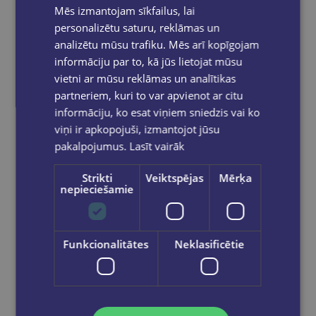
Mēs izmantojam sīkfailus, lai
personalizētu saturu, reklāmas un
analizētu mūsu trafiku. Mēs arī kopīgojam
informāciju par to, kā jūs lietojat mūsu
vietni ar mūsu reklāmas un analītikas
partneriem, kuri to var apvienot ar citu
informāciju, ko esat viņiem sniedzis vai ko
viņi ir apkopojuši, izmantojot jūsu
pakalpojumus.
Lasīt vairāk
Strikti
Veiktspējas
Mērķa
nepieciešamie
Funkcionalitātes
Neklasificētie
Eļļas krīt.oil pastels 50-kr
€15.95
Add to cart