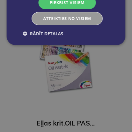
PIEKRIST VISIEM
ATTEIKTIES NO VISIEM
RĀDĪT DETAĻAS
Eļļas krīt.OIL PASTELS 36-kr