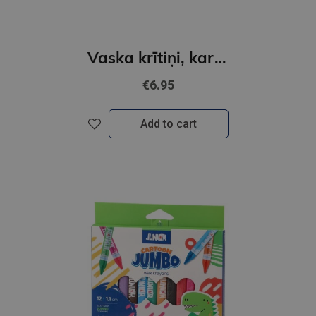
Vaska krītiņi, kartona apvelkā, 6 gb.
€6.95
Add to cart