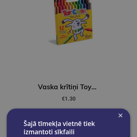
Vaska krītiņi ToyColor 12 krāsas
€1.30
×
Add to cart
Šajā tīmekļa vietnē tiek
izmantoti sīkfaili