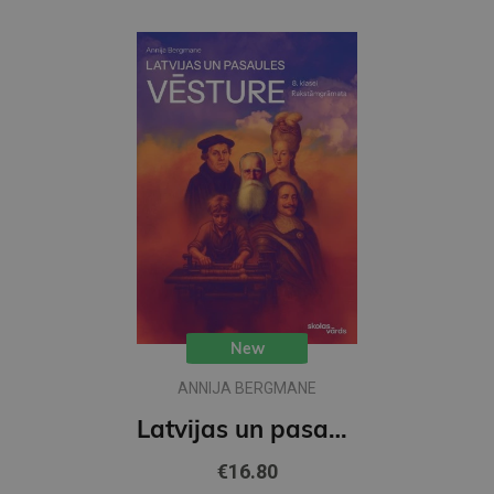
New
ANNIJA BERGMANE
Latvijas un pasaules vēsture 8. klasei Rakstāmgrāmata
€16.80