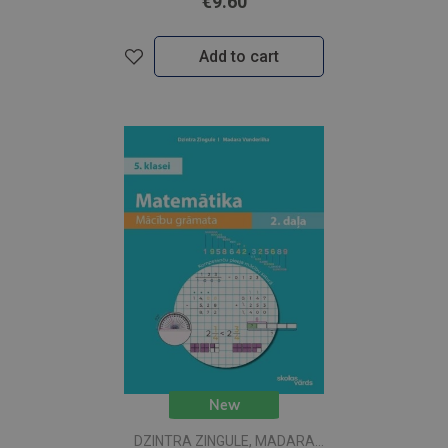
€9.60
Add to cart
New
DZINTRA ZINGULE, MADARA