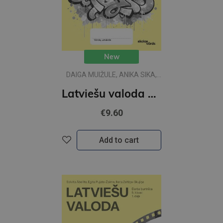
New
DAIGA MUIŽULE, ANIKA SIKA,
VIJA SKUDRA
Latviešu valoda 6.kl 1 DB Skolas vārds
€9.60
Add to cart