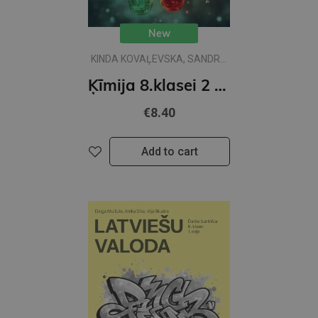
New
KINDA KOVAĻEVSKA, SANDRA
ZIEMELE
Ķīmija 8.klasei 2 daļa Rakstāmgrāmata
€8.40
Add to cart