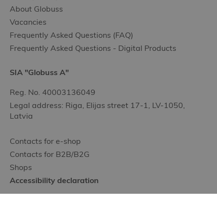
About Globuss
Vacancies
Frequently Asked Questions (FAQ)
Frequently Asked Questions - Digital Products
SIA "Globuss A"
Reg. No. 40003136049
Legal address: Riga, Elijas street 17-1, LV-1050,
Latvia
Contacts for e-shop
Contacts for B2B/B2G
Shops
Accessibility declaration