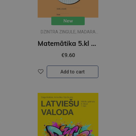
New
DZINTRA ZINGULE, MADARA
VUNDERLIHA
Matemātika 5.kl 2 DB skolas vārds
€9.60
Add to cart