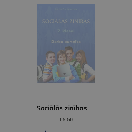
Sociālās zinības 7.kl DB ( 2021)
€5.50