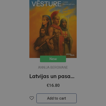
New
ANNIJA BERGMANE
Latvijas un pasaules vēsture 7. klasei Rakstāmgrāmata
€16.80
Add to cart