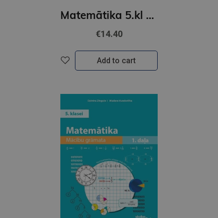
VUNDERLIHA
Matemātika 5.kl 2 daļa MG Skolas vārds
€14.40
Add to cart