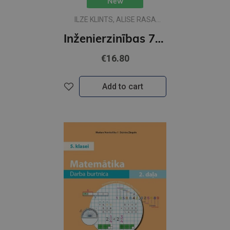
New
ILZE KLINTS, ALISE RASA
LAPIŅA
Inženierzinības 7. klasei Skolēna rakstāmgrāmata
€16.80
Add to cart