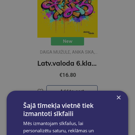
New
DAIGA MUIŽULE, ANIKA SIKA,
VIJA SKUDRA
Latv.valoda 6.klasei 1.daļa MGR
€16.80
Add to cart
×
Šajā tīmekļa vietnē tiek
izmantoti sīkfaili
Mēs izmantojam sīkfailus, lai
personalizētu saturu, reklāmas un