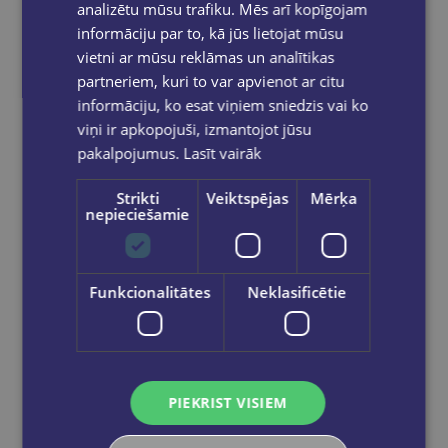
analizētu mūsu trafiku. Mēs arī kopīgojam
informāciju par to, kā jūs lietojat mūsu
vietni ar mūsu reklāmas un analītikas
partneriem, kuri to var apvienot ar citu
informāciju, ko esat viņiem sniedzis vai ko
viņi ir apkopojuši, izmantojot jūsu
pakalpojumus.
Lasīt vairāk
Strikti
Veiktspējas
Mērķa
New
nepieciešamie
S. ĀBELĪTE
Latviešu valoda 5.klasei 1.daļa MGR
Funkcionalitātes
Neklasificētie
€16.80
Add to cart
PIEKRIST VISIEM