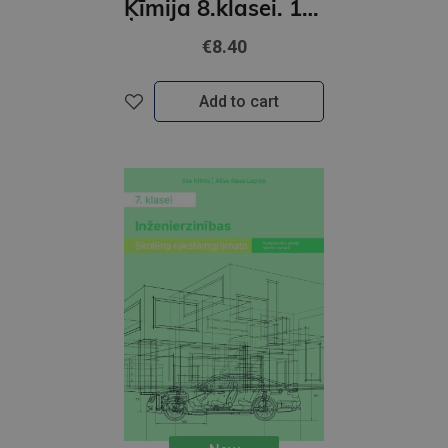
Ķīmija 8.klasei. 1 daļa Rakstāmgrāmata
€8.40
Add to cart