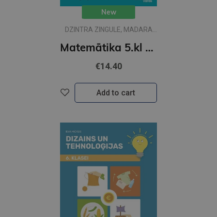
New
DZINTRA ZINGULE, MADARA
VUNDERLIHA
Matemātika 5.kl 1 daļa MG Skolas vārds
€14.40
Add to cart