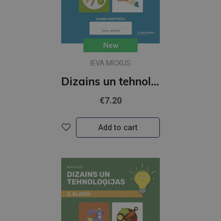
New
IEVA MICKUS
Dizains un tehnoloģijas 6.kl DB
€7.20
Add to cart