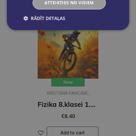
ATTEIKTIES NO VISIEM
RĀDĪT DETAĻAS
New
KRISTIĀNA RANCĀNE,
KRIŠJĀNIS KALME
Fizika 8.klasei 1.daļa Rakstāmgrāmata
€8.40
Add to cart