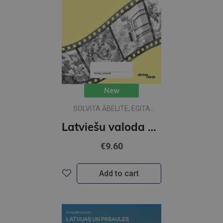
New
SOLVITA ĀBELITE, EGITA
PUJATE - ŽAIME, ILONA
Latviešu valoda 5.kl 1 DB Skolas vārds
ZELTIŅA - SKUJIŅA
€9.60
Add to cart