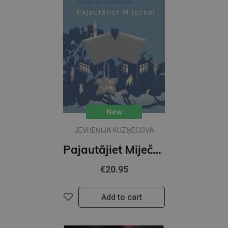
New
JEVHEŅIJA KUZŅECOVA
Pajautājiet Miječkai
€20.95
Add to cart