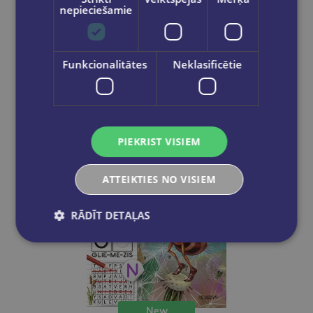
Skudriņa Kāpēcīte. Cipari
nepieciešamie
€4.95
Funkcionalitātes
Neklasificētie
Add to cart
PIEKRIST VISIEM
ATTEIKTIES NO VISIEM
RĀDĪT DETAĻAS
New