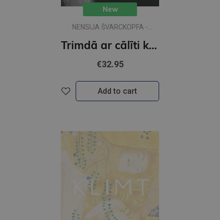
New
NENSIJA ŠVARCKOPFA -
ŽARMINA
Trimdā ar cālīti kabatā
€32.95
Add to cart