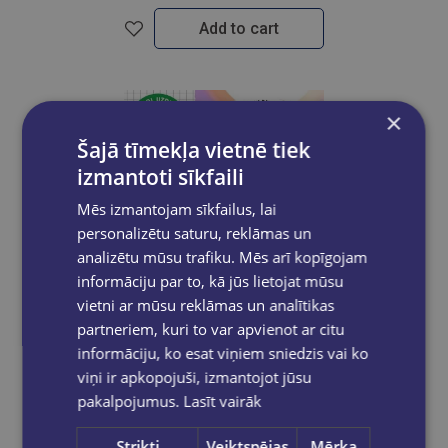
Add to cart
×
Šajā tīmekļa vietnē tiek
izmantoti sīkfaili
Mēs izmantojam sīkfailus, lai
personalizētu saturu, reklāmas un
analizētu mūsu trafiku. Mēs arī kopīgojam
informāciju par to, kā jūs lietojat mūsu
vietni ar mūsu reklāmas un analītikas
partneriem, kuri to var apvienot ar citu
informāciju, ko esat viņiem sniedzis vai ko
viņi ir apkopojuši, izmantojot jūsu
New
pakalpojumus.
Lasīt vairāk
Strikti
Veiktspējas
Mērķa