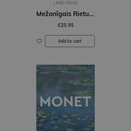
LAINE PĒRSE
Mežonīgais Rietumkrasts. Āfrika vietējo ritmā
€25.95
Add to cart