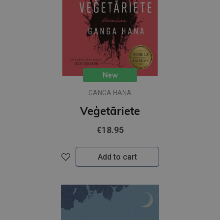
New
GANGA HANA
Veģetāriete
€18.95
Add to cart