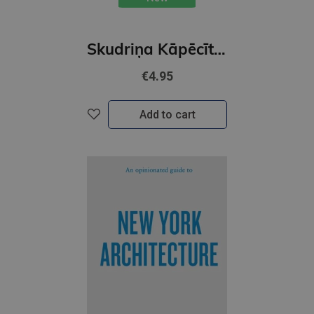
Skudriņa Kāpēcīte. Burti
€4.95
Add to cart