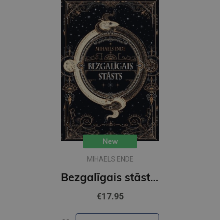
New
MIHAELS ENDE
Bezgalīgais stāsts (MV)
€17.95