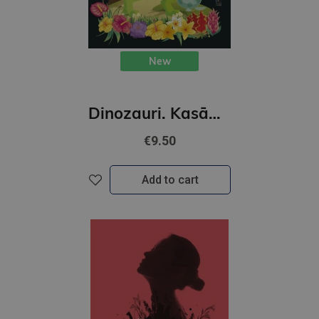
New
Dinozauri. Kasāmgrāmata
€9.50
Add to cart