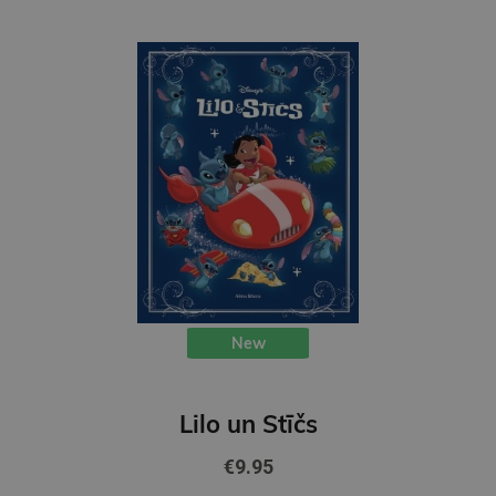
New
Lilo un Stīčs
€9.95