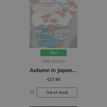
New
ANNE SEFRIOUI
Autumn in Japan : Woodblock Prints by Hokusai, Hiroshige and Other Artists (accordion-fold)
€27.90
Out of stock