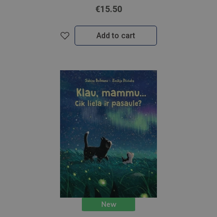
€15.50
Add to cart
New