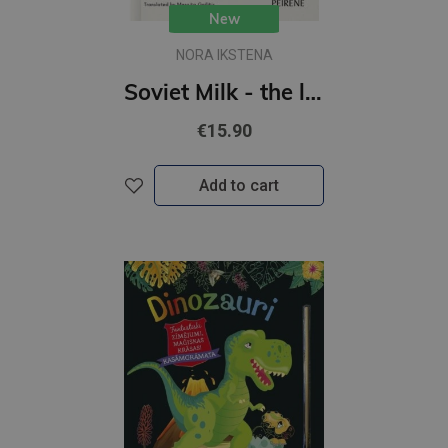
New
NORA IKSTENA
Soviet Milk - the literary bestseller that took the Baltics by storm
€15.90
Add to cart