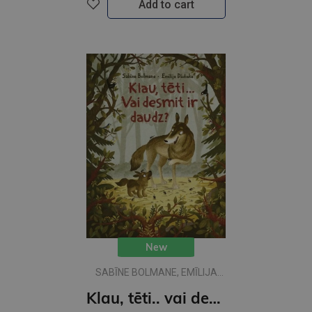
Add to cart
New
SABĪNE BOLMANE, EMĪLIJA
DŽUBAKA
Klau, tēti.. vai desmit ir daudz?