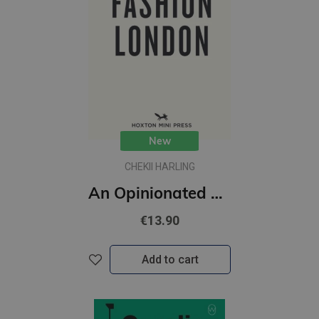
New
CHEKII HARLING
An Opinionated Guide to Fashion London
€13.90
Add to cart