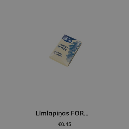
Līmlapiņas FOROFIS 51x76mm 100lp. (pastel dzeltenas)
€0.45