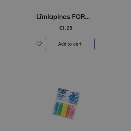
Līmlapiņas FOROFIS 51x51mm 300lp. (5 neona krāsas)
€1.25
Add to cart