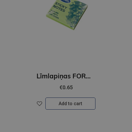
Līmlapiņas FOROFIS 76*76 80lp (neona zaļas)
€0.65
Add to cart