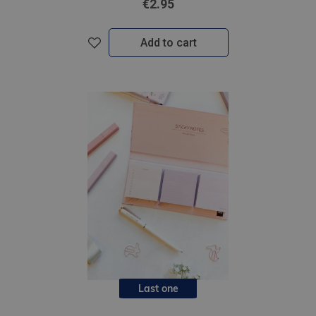
€2.95
Add to cart
Last one