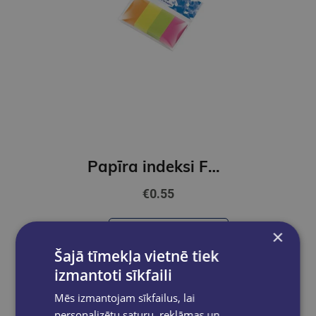
Papīra indeksi FOROFIS 4 neona krāsas x 40lpp. 20*50mm
€0.55
Add to cart
×
Šajā tīmekļa vietnē tiek
izmantoti sīkfaili
Mēs izmantojam sīkfailus, lai
personalizētu saturu, reklāmas un