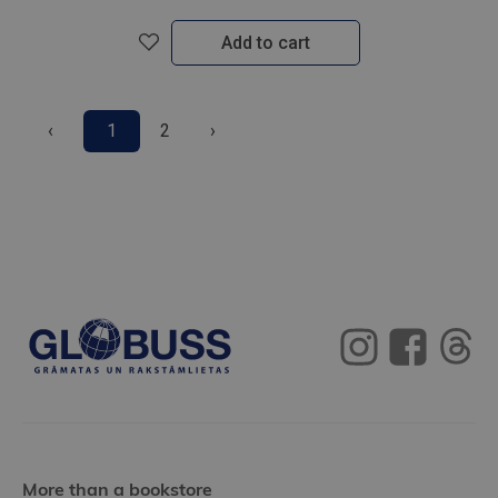
Add to cart
‹
1
2
›
More than a bookstore