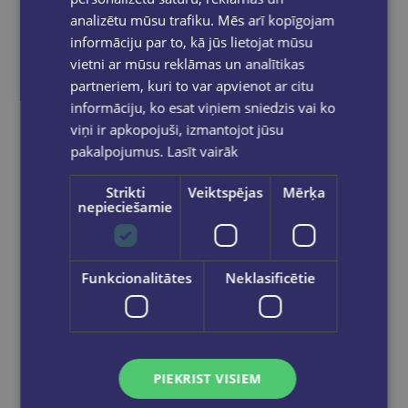
analizētu mūsu trafiku. Mēs arī kopīgojam
informāciju par to, kā jūs lietojat mūsu
vietni ar mūsu reklāmas un analītikas
partneriem, kuri to var apvienot ar citu
informāciju, ko esat viņiem sniedzis vai ko
viņi ir apkopojuši, izmantojot jūsu
pakalpojumus.
Lasīt vairāk
Strikti
Veiktspējas
Mērķa
nepieciešamie
Līmlapiņas FOROFIS 76x76mm 320lp. (4 neona krāsas)
Funkcionalitātes
Neklasificētie
€2.80
Add to cart
PIEKRIST VISIEM