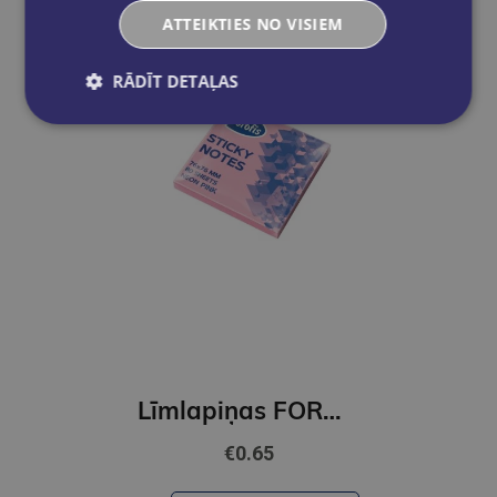
ATTEIKTIES NO VISIEM
RĀDĪT DETAĻAS
Līmlapiņas FOROFIS 76*76mm,80lp (neona rozā kr)
€0.65