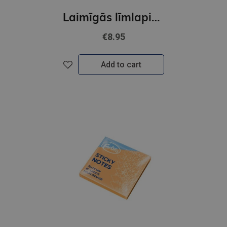
Laimīgās līmlapiņas SEIK
€8.95
Add to cart