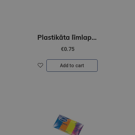
Plastikāta līmlapiņas-indeksi FOROFIS 5 neona krāsas x 25lp. 45x12mm
€0.75
Add to cart