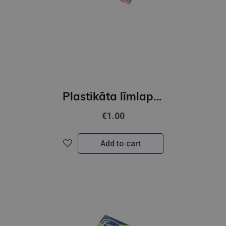
Plastikāta līmlapiņas-indeksi FOROFIS 4neona kr.*40lp 20*50mm
€1.00
Add to cart