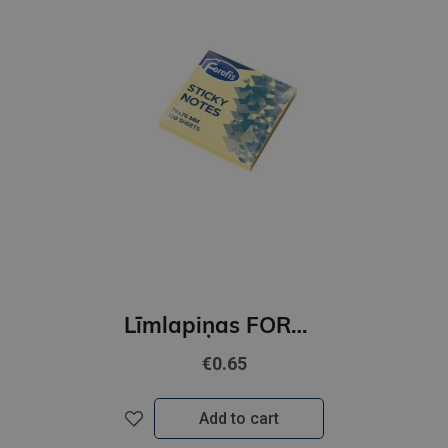
Līmlapiņas FOROFIS 76*76mm 100lp.(pastel dzeltenas)
€0.65
Add to cart