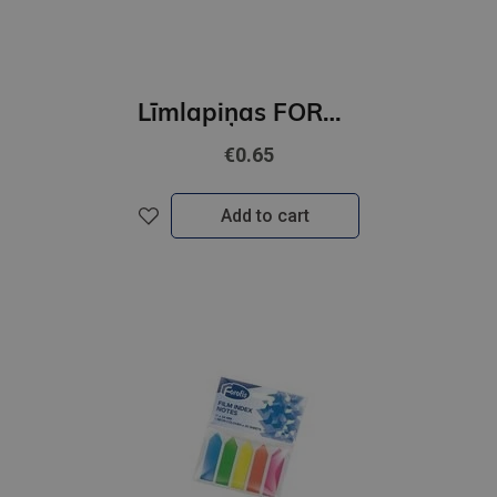
Līmlapiņas FOROFIS 76X76 80lp./neona,oranža
€0.65
Add to cart