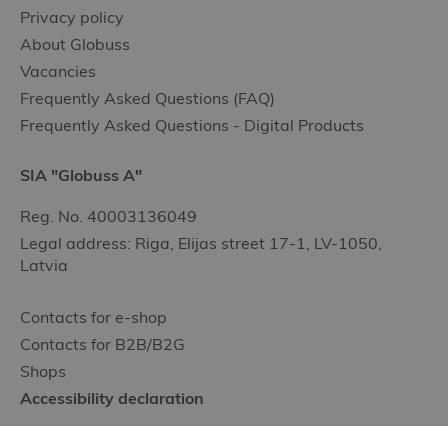
Privacy policy
About Globuss
Vacancies
Frequently Asked Questions (FAQ)
Frequently Asked Questions - Digital Products
SIA "Globuss A"
Reg. No. 40003136049
Legal address: Riga, Elijas street 17-1, LV-1050,
Latvia
Contacts for e-shop
Contacts for B2B/B2G
Shops
Accessibility declaration