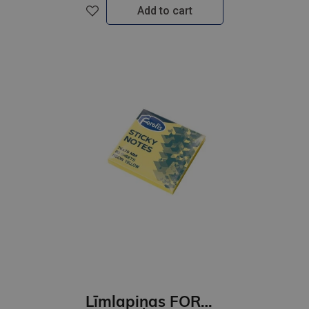
Add to cart
Līmlapiņas FOROFIS 76*76mm(neona krāsa, dzeltena)