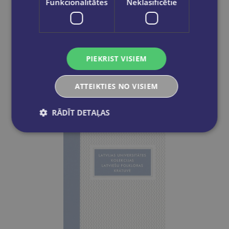
Funkcionalitātes
Neklasificētie
ILMĀRS MEŽS, ANNA
STAFECKA
Latviešu uzvārdi arhīva materiālos kurzeme zemgale sēlija 1.2 daļas
€37.00
PIEKRIST VISIEM
Out of stock
ATTEIKTIES NO VISIEM
RĀDĪT DETAĻAS