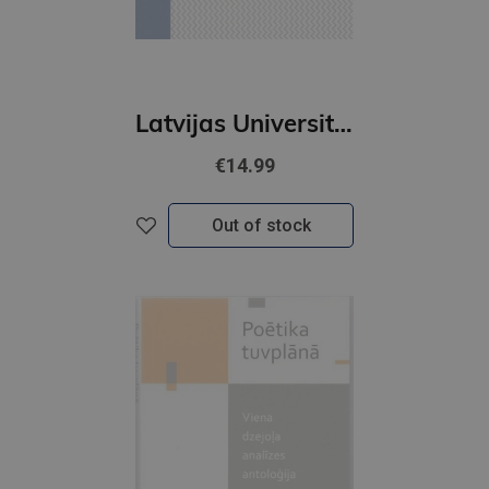
Latvijas Universitātes kolekcijas latviešu folkloras krātuvē
€14.99
Out of stock