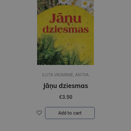
ILUTA VASMANE, ANTRA
VAGNERE( SASTĀDĪTĀJ
Jāņu dziesmas
€3.50
Add to cart