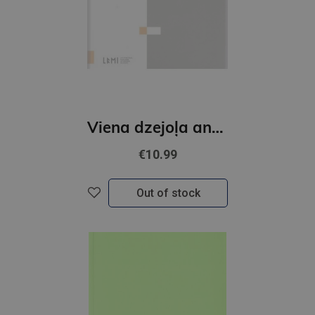
Viena dzejoļa analīzes antoloģija
€10.99
Out of stock