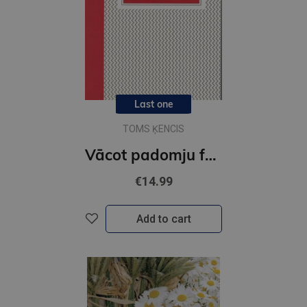
Last one
TOMS ĶENCIS
Vācot padomju folkloru
€14.99
Add to cart