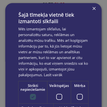
€6.75
€1.00
×
Šajā tīmekļa vietnē tiek
Out of stock
izmantoti sīkfaili
Mēs izmantojam sīkfailus, lai
personalizētu saturu, reklāmas un
analizētu mūsu trafiku. Mēs arī kopīgojam
informāciju par to, kā jūs lietojat mūsu
vietni ar mūsu reklāmas un analītikas
partneriem, kuri to var apvienot ar citu
informāciju, ko esat viņiem sniedzis vai ko
viņi ir apkopojuši, izmantojot jūsu
pakalpojumus.
Lasīt vairāk
Strikti
Veiktspējas
Mērķa
nepieciešamie