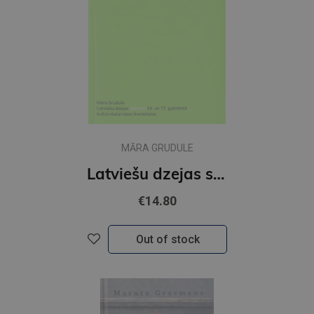
MĀRA GRUDULE
Latviešu dzejas sākotne 16.17. gadsimtā kultūrvēsturiskos kontekstos
€14.80
Out of stock