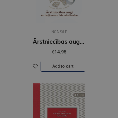
INGA SĪLE
Ārstniecības augi no ticējumiem līdz mūsdienām
€14.95
Add to cart