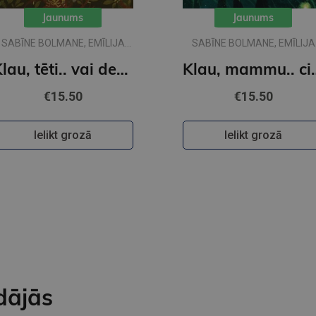
Jaunums
Jaunums
SABĪNE BOLMANE, EMĪLIJA
SABĪNE BOLMANE, EMĪLIJA
DŽUBAKA
DŽUBAKA
Klau, tēti.. vai desmit ir daudz?
Klau, mammu.. 
€15.50
€15.50
Ielikt grozā
Ielikt grozā
dājās