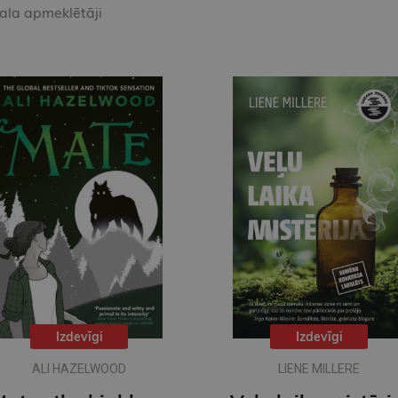
kala apmeklētāji
Izdevīgi
Izdevīgi
ALI HAZELWOOD
LIENE MILLERE