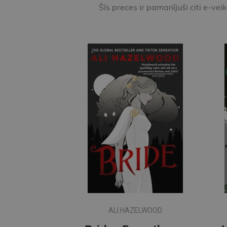
Šīs preces ir pamanījuši citi e-vei
ALI HAZELWOOD