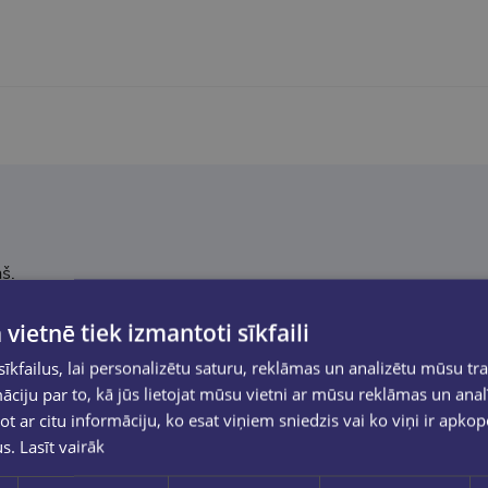
š.
Kultūrkapitāla fonda programmas Traducta atbalstu.
 vietnē tiek izmantoti sīkfaili
kfailus, lai personalizētu saturu, reklāmas un analizētu mūsu tra
ciju par to, kā jūs lietojat mūsu vietni ar mūsu reklāmas un anal
ot ar citu informāciju, ko esat viņiem sniedzis vai ko viņi ir apko
us.
Lasīt vairāk