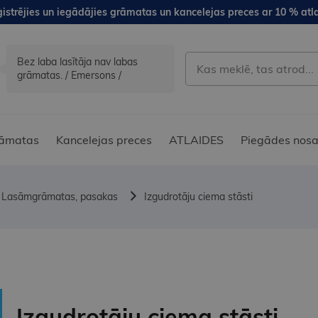
istrējies un iegādājies grāmatas un kancelejas preces ar 10 % atla
Bez laba lasītāja nav labas
grāmatas. / Emersons /
āmatas
Kancelejas preces
ATLAIDES
Piegādes nosa
Lasāmgrāmatas, pasakas
Izgudrotāju ciema stāsti
Izgudrotāju ciema stāsti