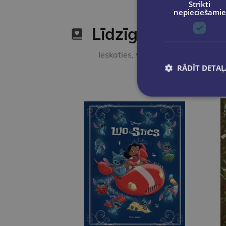
Strikti
nepieciešamie
Līdzīgas preces
Ieskaties, varbūt noder
RĀDĪT DETAĻ