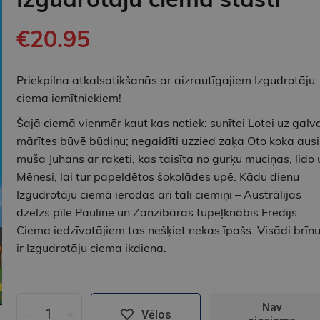
€20.95
Priekpilna atkalsatikšanās ar aizrautīgajiem Izgudrotāju
ciema iemītniekiem!
Šajā ciemā vienmēr kaut kas notiek: sunītei Lotei uz galv
mārītes būvē būdiņu; negaidīti uzzied zaķa Oto koka ausi
muša Juhans ar raķeti, kas taisīta no gurķu muciņas, lido 
Mēnesi, lai tur papeldētos šokolādes upē. Kādu dienu
Izgudrotāju ciemā ierodas arī tāli ciemiņi – Austrālijas
dzelzs pīle Paulīne un Zanzibāras tupeļknābis Fredijs.
Ciema iedzīvotājiem tas nešķiet nekas īpašs. Visādi brīn
ir Izgudrotāju ciema ikdiena.
Nav
-
+
Vēlos