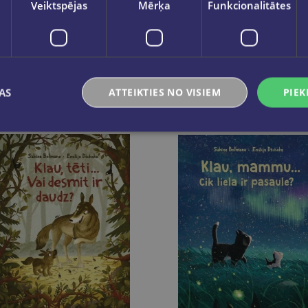
Veiktspējas
Mērķa
Funkcionalitātes
AS
ATTEIKTIES NO VISIEM
PIEK