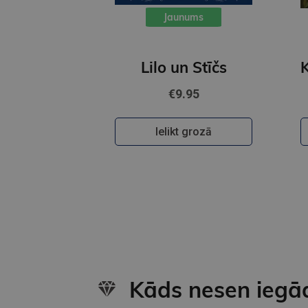
Jaunums
Lilo un Stīčs
€9.95
Ielikt grozā
Kāds nesen iegā