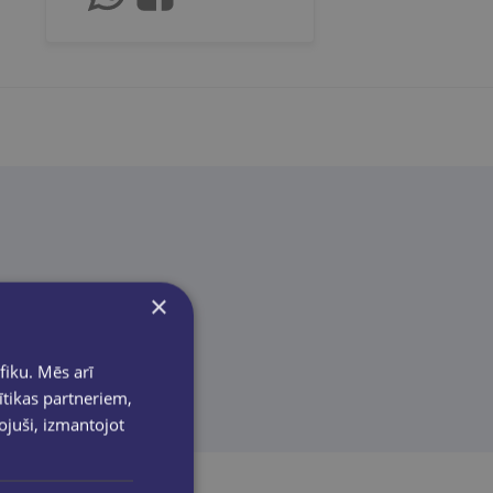
×
fiku. Mēs arī
ītikas partneriem,
pojuši, izmantojot