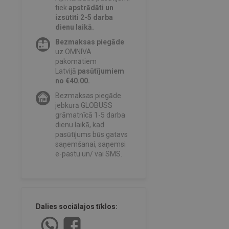
tiek
apstrādāti un
izsūtīti 2-5 darba
dienu laikā.
Bezmaksas piegāde
uz OMNIVA
pakomātiem
Latvijā
pasūtījumiem
no €40.00.
Bezmaksas piegāde
jebkurā GLOBUSS
grāmatnīcā 1-5 darba
dienu laikā, kad
pasūtījums būs gatavs
saņemšanai, saņemsi
e-pastu un/ vai SMS.
Dalies sociālajos tīklos: