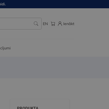
idi.
EN
Ienākt
cījumi
PRODUKTA