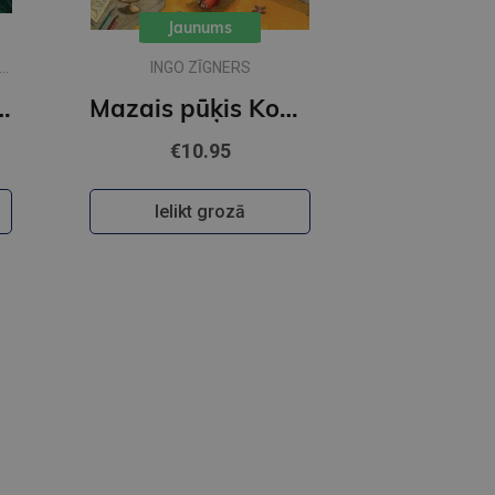
Jaunums
INGO ZĪGNERS
ciik liela ir pasaule?
Mazais pūķis Kokosrieksts satraukumi Pūķu skolā
€10.95
Ielikt grozā