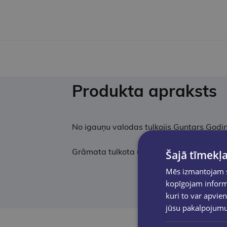
Produkta apraksts
No igauņu valodas tulkojis Guntars Godiņ
Grāmata tulkota un izdota ar Igaunijas 
Šajā tīmekļa
Mēs izmantojam sī
kopīgojam informā
kuri to var apvien
jūsu pakalpojum