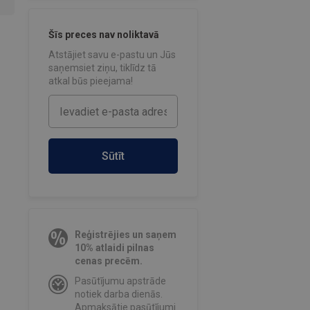
Šīs preces nav noliktavā
Atstājiet savu e-pastu un Jūs
saņemsiet ziņu, tiklīdz tā
atkal būs pieejama!
Sūtīt
Reģistrējies un saņem
10% atlaidi pilnas
cenas precēm.
Pasūtījumu apstrāde
notiek darba dienās.
Apmaksātie pasūtījumi