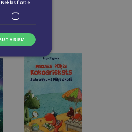
Neklasificētie
RIST VISIEM