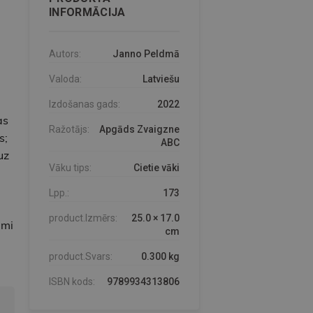
INFORMĀCIJA
Autors:
Janno Peldmā
Valoda:
Latviešu
Izdošanas gads:
2022
as
Ražotājs:
Apgāds Zvaigzne
s;
ABC
uz
Vāku tips:
Cietie vāki
Lpp.:
173
product.Izmērs:
25.0 × 17.0
umi
cm
product.Svars:
0.300 kg
ISBN kods:
9789934313806