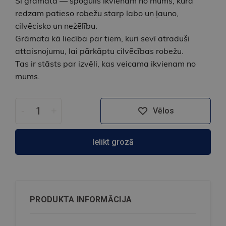
Šī grāmata — spogulis ikvienam no mums, kurā
redzam patieso robežu starp labo un ļauno,
cilvēcisko un nežēlību.
Grāmata kā liecība par tiem, kuri sevī atraduši
attaisnojumu, lai pārkāptu cilvēcības robežu.
Tas ir stāsts par izvēli, kas veicama ikvienam no
mums.
-
+
Vēlos
Ielikt grozā
PRODUKTA INFORMĀCIJA