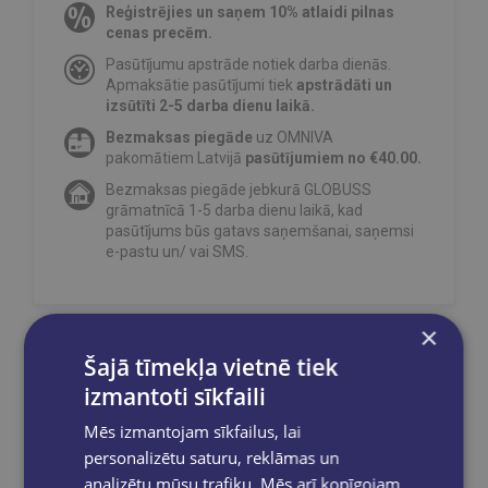
Reģistrējies un saņem 10% atlaidi pilnas
cenas precēm.
Pasūtījumu apstrāde notiek darba dienās.
Apmaksātie pasūtījumi tiek
apstrādāti un
izsūtīti 2-5 darba dienu laikā.
Bezmaksas piegāde
uz OMNIVA
pakomātiem Latvijā
pasūtījumiem no €40.00.
Bezmaksas piegāde jebkurā GLOBUSS
grāmatnīcā 1-5 darba dienu laikā, kad
pasūtījums būs gatavs saņemšanai, saņemsi
e-pastu un/ vai SMS.
×
Šajā tīmekļa vietnē tiek
Dalies sociālajos tīklos:
izmantoti sīkfaili
Mēs izmantojam sīkfailus, lai
personalizētu saturu, reklāmas un
analizētu mūsu trafiku. Mēs arī kopīgojam