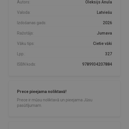
Autors:
Oleksijs Anula
Valoda:
Latviešu
Izdošanas gads:
2026
Ražotājs:
Jumava
Vāku tips:
Cietie vāki
Lpp.:
327
ISBN kods:
9789934207884
Prece pieejama noliktavā!
Prece ir mūsu noliktavā un pieejama Jūsu
pasūtījumam.