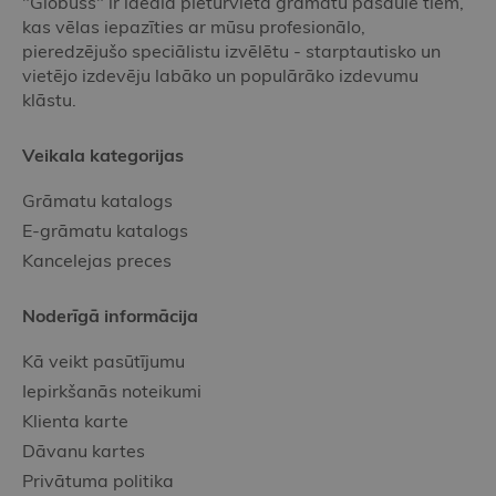
"Globuss" ir ideāla pieturvieta grāmatu pasaulē tiem,
kas vēlas iepazīties ar mūsu profesionālo,
pieredzējušo speciālistu izvēlētu - starptautisko un
vietējo izdevēju labāko un populārāko izdevumu
klāstu.
Veikala kategorijas
Grāmatu katalogs
E-grāmatu katalogs
Kancelejas preces
Noderīgā informācija
Kā veikt pasūtījumu
Iepirkšanās noteikumi
Klienta karte
Dāvanu kartes
Privātuma politika