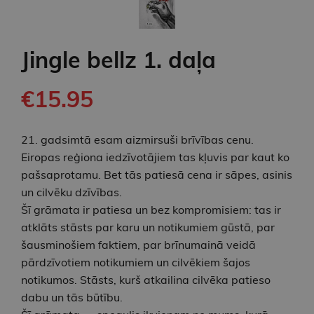
Jingle bellz 1. daļa
€15.95
21. gadsimtā esam aizmirsuši brīvības cenu.
Eiropas reģiona iedzīvotājiem tas kļuvis par kaut ko
pašsaprotamu. Bet tās patiesā cena ir sāpes, asinis
un cilvēku dzīvības.
Šī grāmata ir patiesa un bez kompromisiem: tas ir
atklāts stāsts par karu un notikumiem gūstā, par
šausminošiem faktiem, par brīnumainā veidā
pārdzīvotiem notikumiem un cilvēkiem šajos
notikumos. Stāsts, kurš atkailina cilvēka patieso
dabu un tās būtību.