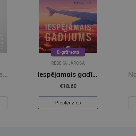
E-grāmata
N
REBEKA JAROSA
I Who Have Never Known Men (Vintage Classics)
Iespējamais gadījums (e-grāmata)
€18.60
Pieslēdzies