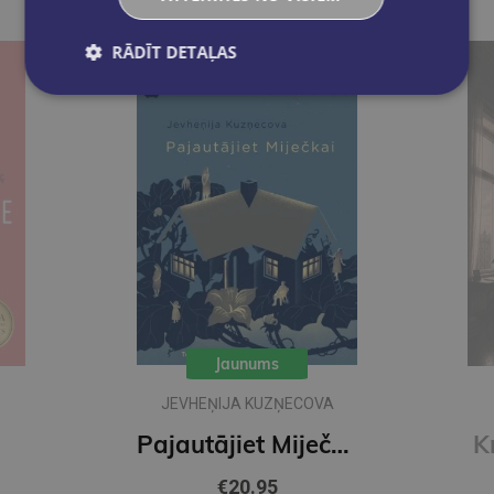
RĀDĪT DETAĻAS
Jaunums
JEVHEŅIJA KUZŅECOVA
Pajautājiet Miječkai
K
€20.95