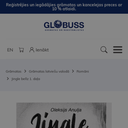
Reģistrējies un iegādājies grāmatas un kancelejas preces ar
10 % atlaidi.
EN
Ienākt
Grāmatas
Grāmatas latviešu valodā
Romāni
Jingle bellz 1. daļa