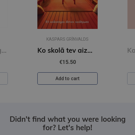
KASPARS GRĪNVALDS
Naudas psiholoģija
Ko skolā tev aizmirsa pateikt
€15.50
Add to cart
Didn't find what you were looking
for? Let's help!