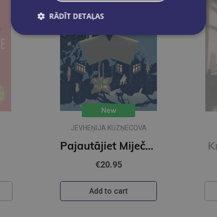
RĀDĪT DETAĻAS
New
JEVHEŅIJA KUZŅECOVA
Pajautājiet Miječkai
K
€20.95
Add to cart