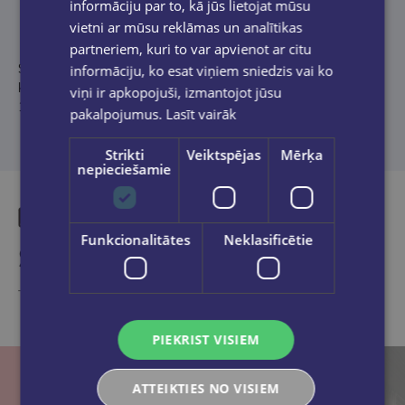
Product description
informāciju par to, kā jūs lietojat mūsu
vietni ar mūsu reklāmas un analītikas
partneriem, kuri to var apvienot ar citu
Šīs grāmatas autors ir Oleksijs Anulja, Ukrainas Bruņoto spēku
informāciju, ko esat viņiem sniedzis vai ko
karavīrs, kurš desmit mēnešu garumā izdzīvojis krievu gūstā.
viņi ir apkopojuši, izmantojot jūsu
130 dienu gūsta laika pavadījis karcerī.
pakalpojumus.
Lasīt vairāk
Strikti
Veiktspējas
Mērķa
nepieciešamie
Funkcionalitātes
Neklasificētie
Similar products
Take a look
PIEKRIST VISIEM
ATTEIKTIES NO VISIEM