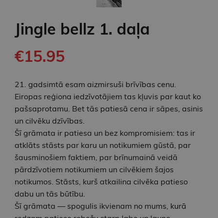
Jingle bellz 1. daļa
€15.95
21. gadsimtā esam aizmirsuši brīvības cenu.
Eiropas reģiona iedzīvotājiem tas kļuvis par kaut ko
pašsaprotamu. Bet tās patiesā cena ir sāpes, asinis
un cilvēku dzīvības.
Šī grāmata ir patiesa un bez kompromisiem: tas ir
atklāts stāsts par karu un notikumiem gūstā, par
šausminošiem faktiem, par brīnumainā veidā
pārdzīvotiem notikumiem un cilvēkiem šajos
notikumos. Stāsts, kurš atkailina cilvēka patieso
dabu un tās būtību.
Šī grāmata — spogulis ikvienam no mums, kurā
redzam patieso robežu starp labo un ļauno,