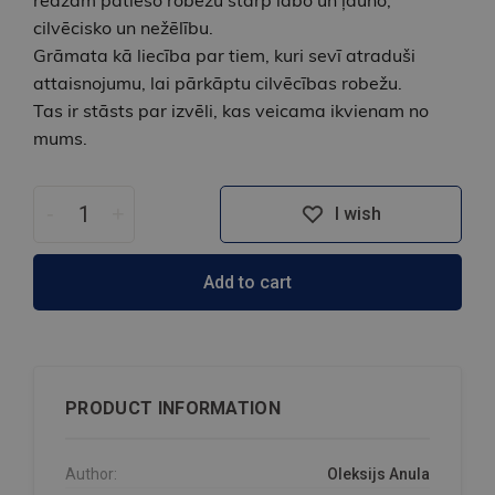
cilvēcisko un nežēlību.
Grāmata kā liecība par tiem, kuri sevī atraduši
attaisnojumu, lai pārkāptu cilvēcības robežu.
Tas ir stāsts par izvēli, kas veicama ikvienam no
mums.
-
+
I wish
Add to cart
PRODUCT INFORMATION
Author:
Oleksijs Anula