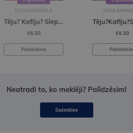
E-grāmata
ELENA BARKSDEILA
Tēju? Kafiju? Slepkavību! Melu meistarība (e-grāmata)
Tēju?Kafiju?Slepkavību! Īena O Šelija atvadu vārdi (e-grāmata)
€6.50
Pieslēdzies
Neatradi to, ko meklēji? Palīdzēsim!
Sazināties