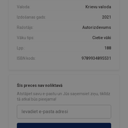
Valoda:
Krievu valoda
Izdošanas gads:
2021
Ražotājs:
Autorizdevums
Vāku tips:
Cietie vāki
Lpp.:
188
ISBN kods:
9789934895531
Šīs preces nav noliktavā
Atstājiet savu e-pastu un Jūs saņemsiet ziņu, tiklīdz
tā atkal būs pieejama!