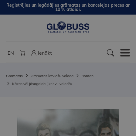
Reģistrējies un iegādājies grāmatas un kancelejas preces ar
10 % atlaidi.
EN
Ienākt
Grāmatas
Grāmatas latviešu valodā
Romāni
Kāzas vēl jāsagaida ( krievu valodā)