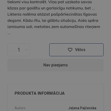
tieksmi visu kontrolēt. Viņa pat uzskata savas
kāzas par gaidītu un garlaicīgu notikumu, bet ...
Liktenis nolēma atdzist pašpārliecinātas līgavas
degsmi. Kādu rītu, lai glābtu situāciju, Aida spēra
izmisuma soli, metoties zem automašīnas riteņiem
...
-
+
Vēlos
Nav pieejams
PRODUKTA INFORMĀCIJA
Autors:
Jeļena Paļčevska