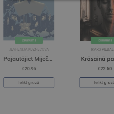
Jaunums
A
IKARS PIEBALGS
Pajautājiet Miječkai
Krāsainā pasaule
€22.50
Ielikt grozā