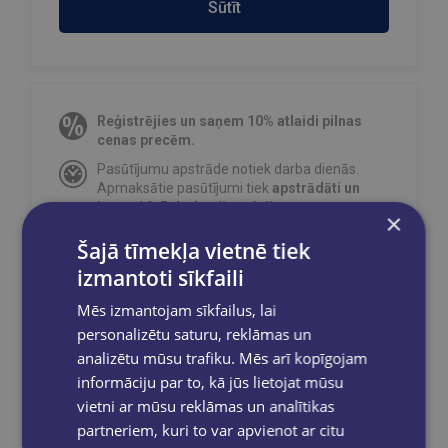
Sūtīt
Reģistrējies un saņem 10% atlaidi pilnas
cenas precēm.
Pasūtījumu apstrāde notiek darba dienās.
Apmaksātie pasūtījumi tiek
apstrādāti un
izsūtīti 2-5 darba dienu laikā.
×
Bezmaksas piegāde
uz OMNIVA
Šajā tīmekļa vietnē tiek
pakomātiem Latvijā
pasūtījumiem no €40.00.
izmantoti sīkfaili
Bezmaksas piegāde jebkurā GLOBUSS
grāmatnīcā 1-5 darba dienu laikā, kad
Mēs izmantojam sīkfailus, lai
pasūtījums būs gatavs saņemšanai, saņemsi
personalizētu saturu, reklāmas un
e-pastu un/ vai SMS.
analizētu mūsu trafiku. Mēs arī kopīgojam
informāciju par to, kā jūs lietojat mūsu
vietni ar mūsu reklāmas un analītikas
partneriem, kuri to var apvienot ar citu
Dalies sociālajos tīklos: