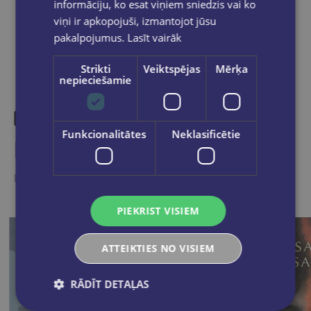
informāciju, ko esat viņiem sniedzis vai ko
viņi ir apkopojuši, izmantojot jūsu
pakalpojumus.
Lasīt vairāk
Strikti
Veiktspējas
Mērķa
nepieciešamie
Funkcionalitātes
Neklasificētie
Līdzīgas preces
Ieskaties, varbūt noder
PIEKRIST VISIEM
ATTEIKTIES NO VISIEM
RĀDĪT DETAĻAS