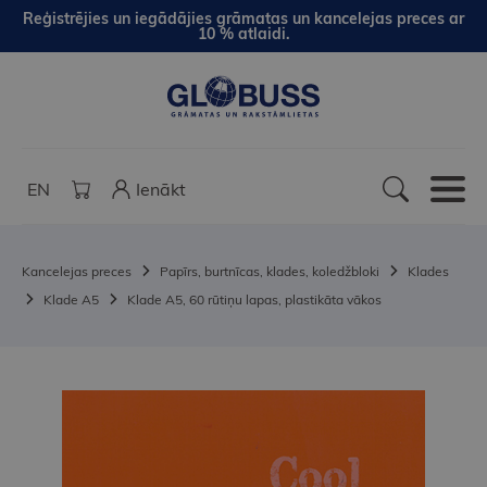
Reģistrējies un iegādājies grāmatas un kancelejas preces ar
10 % atlaidi.
EN
Ienākt
Kancelejas preces
Papīrs, burtnīcas, klades, koledžbloki
Klades
Klade A5
Klade A5, 60 rūtiņu lapas, plastikāta vākos