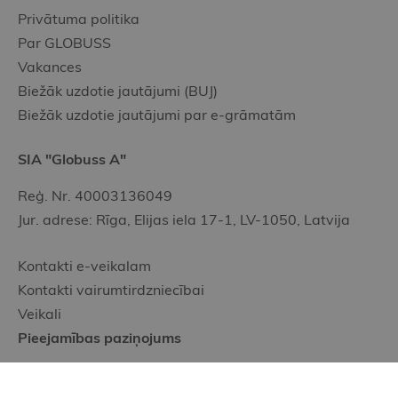
Privātuma politika
Par GLOBUSS
Vakances
Biežāk uzdotie jautājumi (BUJ)
Biežāk uzdotie jautājumi par e-grāmatām
SIA "Globuss A"
Reģ. Nr. 40003136049
Jur. adrese: Rīga, Elijas iela 17-1, LV-1050, Latvija
Kontakti e-veikalam
Kontakti vairumtirdzniecībai
Veikali
Pieejamības paziņojums