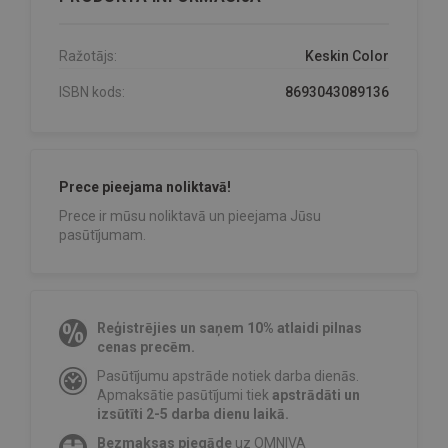
Ražotājs:
Keskin Color
ISBN kods:
8693043089136
Prece pieejama noliktavā!
Prece ir mūsu noliktavā un pieejama Jūsu
pasūtījumam.
Reģistrējies un saņem 10% atlaidi pilnas
cenas precēm.
Pasūtījumu apstrāde notiek darba dienās.
Apmaksātie pasūtījumi tiek
apstrādāti un
izsūtīti 2-5 darba dienu laikā.
Bezmaksas piegāde
uz OMNIVA