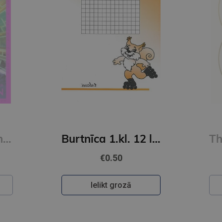
Percy Jackson and The Olympians #4: The Battle of the Labyrinth
Burtnīca 1.kl. 12 lapas lielrūtiņu
€0.50
Ielikt grozā