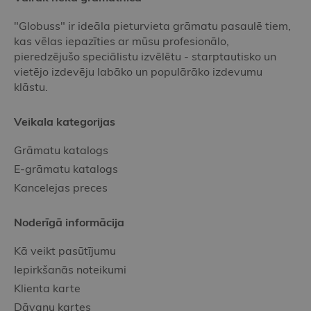
"Globuss" ir ideāla pieturvieta grāmatu pasaulē tiem,
kas vēlas iepazīties ar mūsu profesionālo,
pieredzējušo speciālistu izvēlētu - starptautisko un
vietējo izdevēju labāko un populārāko izdevumu
klāstu.
Veikala kategorijas
Grāmatu katalogs
E-grāmatu katalogs
Kancelejas preces
Noderīgā informācija
Kā veikt pasūtījumu
Iepirkšanās noteikumi
Klienta karte
Dāvanu kartes