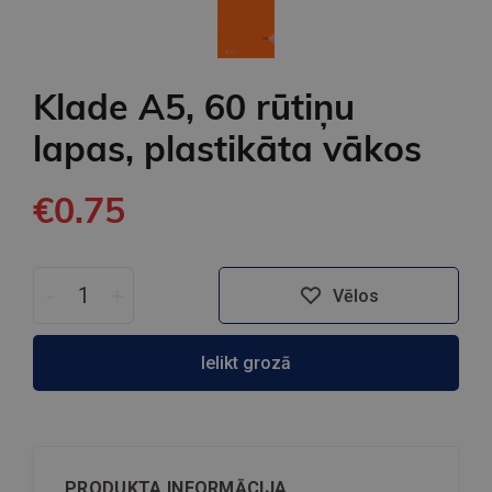
Klade A5, 60 rūtiņu
lapas, plastikāta vākos
€0.75
-
+
Vēlos
Ielikt grozā
PRODUKTA INFORMĀCIJA