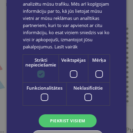
analizētu mūsu trafiku. Mēs arī kopīgojam
Ieskaties, varbūt noder
informāciju par to, kā jūs lietojat mūsu
vietni ar mūsu reklāmas un analītikas
partneriem, kuri to var apvienot ar citu
informāciju, ko esat viņiem sniedzis vai ko
viņi ir apkopojuši, izmantojot jūsu
pakalpojumus.
Lasīt vairāk
Strikti
Veiktspējas
Mērķa
nepieciešamie
Funkcionalitātes
Neklasificētie
PIEKRIST VISIEM
š A6, rūtiņu 80lpp.spirale,plastikāta vāks/Cool
Punktiņklade. That girl planner