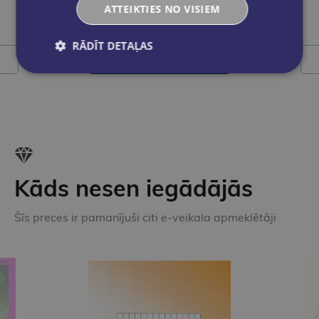
ATTEIKTIES NO VISIEM
€15.95
RĀDĪT DETAĻAS
Ielikt grozā
Kāds nesen iegādājās
Šīs preces ir pamanījuši citi e-veikala apmeklētāji