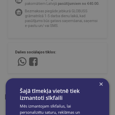
pakomātiem Latvijā
pasūtījumiem no €40.00.
Bezmaksas piegāde jebkurā GLOBUSS
grāmatnīcā 1-5 darba dienu laikā, kad
pasūtījums būs gatavs saņemšanai, saņemsi
e-pastu un/ vai SMS.
Dalies sociālajos tīklos:
×
Šajā tīmekļa vietnē tiek
izmantoti sīkfaili
Līdzīgas preces
Mēs izmantojam sīkfailus, lai
personalizētu saturu, reklāmas un