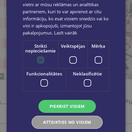
vietni ar mūsu reklāmas un analītikas
partneriem, kuri to var apvienot ar citu
informāciju, ko esat viņiem sniedzis vai ko
viņi ir apkopojuši, izmantojot jūsu
pakalpojumus.
Lasīt vairāk
Strikti
Veiktspējas
Mērķa
nepieciešamie
Funkcionalitātes
Neklasificētie
Punktiņklade. That girl planner
Punktiņklade. My master plan
PIEKRIST VISIEM
€15.95
ATTEIKTIES NO VISIEM
Ielikt grozā