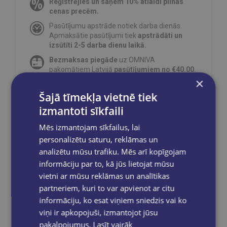
Reģistrējies un saņem 10% atlaidi pilnas
cenas precēm.
Pasūtījumu apstrāde notiek darba dienās.
Apmaksātie pasūtījumi tiek
apstrādāti un
izsūtīti 2-5 darba dienu laikā.
Bezmaksas piegāde
uz OMNIVA
pakomātiem Latvijā
pasūtījumiem no €40.00.
×
Bezmaksas piegāde jebkurā GLOBUSS
grāmatnīcā 1-5 darba dienu laikā, kad
Šajā tīmekļa vietnē tiek
pasūtījums būs gatavs saņemšanai, saņemsi
izmantoti sīkfaili
e-pastu un/ vai SMS.
Mēs izmantojam sīkfailus, lai
personalizētu saturu, reklāmas un
analizētu mūsu trafiku. Mēs arī kopīgojam
informāciju par to, kā jūs lietojat mūsu
Dalies sociālajos tīklos:
vietni ar mūsu reklāmas un analītikas
partneriem, kuri to var apvienot ar citu
informāciju, ko esat viņiem sniedzis vai ko
viņi ir apkopojuši, izmantojot jūsu
pakalpojumus.
Lasīt vairāk