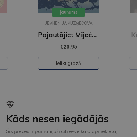
Jaunums
VA
IKARS PIEBALGS
Pajautājiet Miječkai
Krāsainā pasaule
€22.50
Ielikt grozā
Kāds nesen iegādājās
Šīs preces ir pamanījuši citi e-veikala apmeklētāji