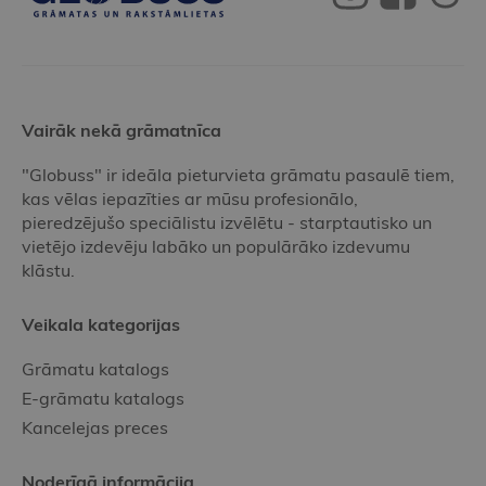
Vairāk nekā grāmatnīca
"Globuss" ir ideāla pieturvieta grāmatu pasaulē tiem,
kas vēlas iepazīties ar mūsu profesionālo,
pieredzējušo speciālistu izvēlētu - starptautisko un
vietējo izdevēju labāko un populārāko izdevumu
klāstu.
Veikala kategorijas
Grāmatu katalogs
E-grāmatu katalogs
Kancelejas preces
Noderīgā informācija