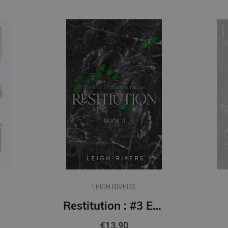
Pēdējais eks.
KERI LAKE
Restitution : #3 Edge of Darkness series : delux paperback featuring exclusive character artwork
Nocticadia
€11.90