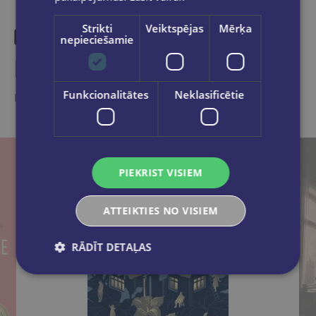
Strikti
Veiktspējas
Mērķa
nepieciešamie
Līdzīgas preces
Funkcionalitātes
Neklasificētie
Ieskaties, varbūt noder
PIEKRIST VISIEM
ATTEIKTIES NO VISIEM
RĀDĪT DETAĻAS