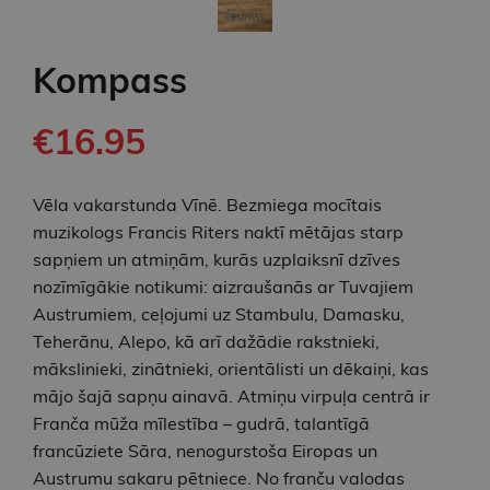
Kompass
€16.95
Vēla vakarstunda Vīnē. Bezmiega mocītais
muzikologs Francis Riters naktī mētājas starp
sapņiem un atmiņām, kurās uzplaiksnī dzīves
nozīmīgākie notikumi: aizraušanās ar Tuvajiem
Austrumiem, ceļojumi uz Stambulu, Damasku,
Teherānu, Alepo, kā arī dažādie rakstnieki,
mākslinieki, zinātnieki, orientālisti un dēkaiņi, kas
mājo šajā sapņu ainavā. Atmiņu virpuļa centrā ir
Franča mūža mīlestība – gudrā, talantīgā
francūziete Sāra, nenogurstoša Eiropas un
Austrumu sakaru pētniece. No franču valodas