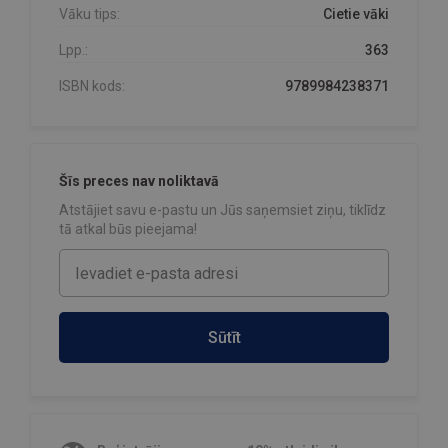
Vāku tips:
Cietie vāki
Lpp.:
363
ISBN kods:
9789984238371
Šīs preces nav noliktavā
Atstājiet savu e-pastu un Jūs saņemsiet ziņu, tiklīdz
tā atkal būs pieejama!
Sūtīt