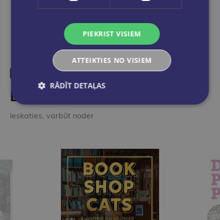
PIEKRIST VISIEM
ATTEIKTIES NO VISIEM
RĀDĪT DETAĻAS
Līdzīgas preces
Ieskaties, varbūt noder