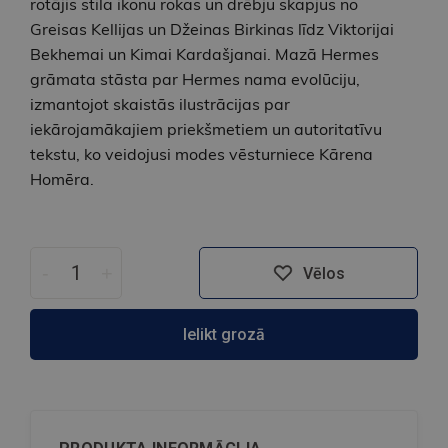
rotājis stila ikonu rokas un drēbju skapjus no
Greisas Kellijas un Džeinas Birkinas līdz Viktorijai
Bekhemai un Kimai Kardašjanai. Mazā Hermes
grāmata stāsta par Hermes nama evolūciju,
izmantojot skaistās ilustrācijas par
iekārojamākajiem priekšmetiem un autoritatīvu
tekstu, ko veidojusi modes vēsturniece Kārena
Homēra.
-
+
Vēlos
Ielikt grozā