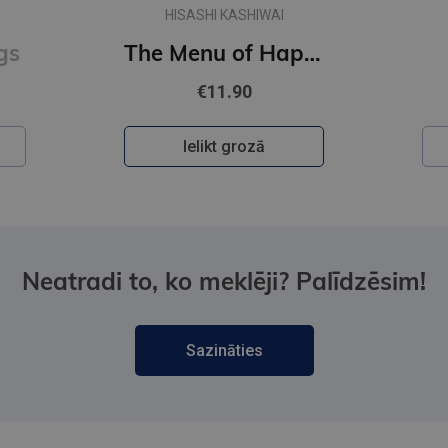
HISASHI KASHIWAI
gs
The Menu of Happiness
€11.90
Ielikt grozā
Neatradi to, ko meklēji? Palīdzēsim!
Sazināties