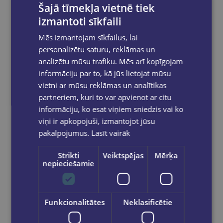
pasūtījumam.
Šajā tīmekļa vietnē tiek
izmantoti sīkfaili
Mēs izmantojam sīkfailus, lai
personalizētu saturu, reklāmas un
Reģistrējies un saņem 10% atlaidi pilnas
cenas precēm.
analizētu mūsu trafiku. Mēs arī kopīgojam
informāciju par to, kā jūs lietojat mūsu
Pasūtījumu apstrāde notiek darba dienās.
Apmaksātie pasūtījumi tiek
apstrādāti un
vietni ar mūsu reklāmas un analītikas
izsūtīti 2-5 darba dienu laikā.
partneriem, kuri to var apvienot ar citu
Bezmaksas piegāde
uz OMNIVA
informāciju, ko esat viņiem sniedzis vai ko
pakomātiem Latvijā
pasūtījumiem no €40.00.
viņi ir apkopojuši, izmantojot jūsu
Bezmaksas piegāde jebkurā GLOBUSS
pakalpojumus.
Lasīt vairāk
grāmatnīcā 1-5 darba dienu laikā, kad
pasūtījums būs gatavs saņemšanai, saņemsi
Strikti
Veiktspējas
Mērķa
e-pastu un/ vai SMS.
nepieciešamie
Funkcionalitātes
Neklasificētie
Dalies sociālajos tīklos: