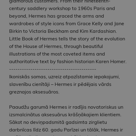
glamorous customers. From their nineteenth-
century saddlery workshop to 1960s Paris and
beyond, Hermes has graced the arms and
wardrobes of style icons from Grace Kelly and Jane
Birkin to Victoria Beckham and Kim Kardashian.
Little Book of Hermes tells the story of the evolution
of the House of Hermes, through beautiful
illustrations of the most coveted items and
authoritative text by fashion historian Karen Homer.
-----------------------------------------
Ikoniskās somas, uzreiz atpazīstamie iepakojumi,
slavenību cienītāji – Hermes ir pēdējais vārds
greznajos aksesuāros.
Paaudžu garumā Hermes ir radījis novatoriskus un
izsmalcinātus aksesuārus krāšņākajiem klientiem.
Sākot no deviņpadsmitā gadsimta zirglietu
darbnīcas līdz 60. gadu Parīzei un tālāk, Hermes ir