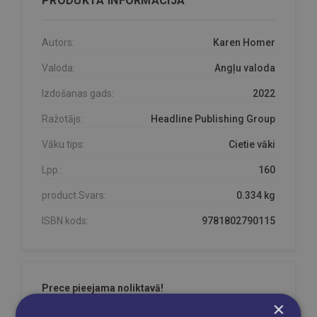
PRODUKTA INFORMĀCIJA
Autors:
Karen Homer
Valoda:
Angļu valoda
Izdošanas gads:
2022
Ražotājs:
Headline Publishing Group
Vāku tips:
Cietie vāki
Lpp.:
160
product.Svars:
0.334 kg
ISBN kods:
9781802790115
Prece pieejama noliktavā!
×
Prece ir mūsu noliktavā un pieejama Jūsu