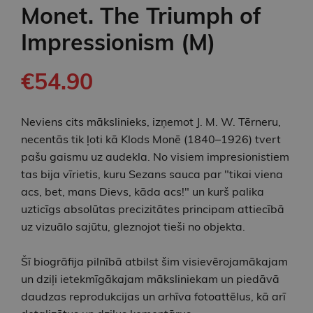
Monet. The Triumph of
Impressionism (M)
€54.90
Neviens cits mākslinieks, izņemot J. M. W. Tērneru,
necentās tik ļoti kā Klods Monē (1840–1926) tvert
pašu gaismu uz audekla. No visiem impresionistiem
tas bija vīrietis, kuru Sezans sauca par "tikai viena
acs, bet, mans Dievs, kāda acs!" un kurš palika
uzticīgs absolūtas precizitātes principam attiecībā
uz vizuālo sajūtu, gleznojot tieši no objekta.
Šī biogrāfija pilnībā atbilst šim visievērojamākajam
un dziļi ietekmīgākajam māksliniekam un piedāvā
daudzas reprodukcijas un arhīva fotoattēlus, kā arī