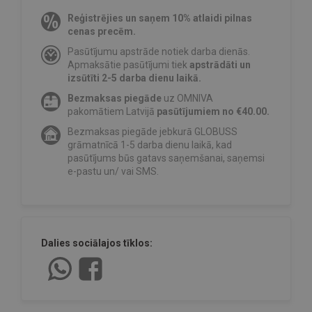
Reģistrējies un saņem 10% atlaidi pilnas
cenas precēm.
Pasūtījumu apstrāde notiek darba dienās.
Apmaksātie pasūtījumi tiek
apstrādāti un
izsūtīti 2-5 darba dienu laikā.
Bezmaksas piegāde
uz OMNIVA
pakomātiem Latvijā
pasūtījumiem no €40.00.
Bezmaksas piegāde jebkurā GLOBUSS
grāmatnīcā 1-5 darba dienu laikā, kad
pasūtījums būs gatavs saņemšanai, saņemsi
e-pastu un/ vai SMS.
Dalies sociālajos tīklos: