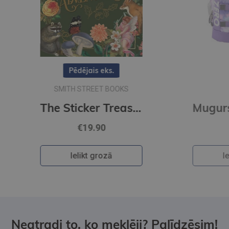
The Sticker Treasury of Woodland Adventures : An eclectic book of stickers for journaling, collaging
Mugursoma- Zero, anti-gravity, AGS, Flori, 43 x 29 x 21cm
€84.95
Ielikt grozā
Neatradi to, ko meklēji? Palīdzēsim!