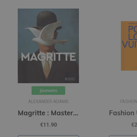
FASHIONARY TEAM
Magritte : Masters of Art
Fashion Unfolded: Pop-Up Louis Vuitton
€23.90