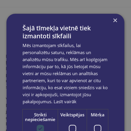
×
Šajā tīmekļa vietnē tiek
Produkta apraksts
izmantoti sīkfaili
Mēs izmantojam sīkfailus, lai
personalizētu saturu, reklāmas un
Neviens cits mākslinieks, izņemot J. M. W. Tērneru, necentās tik
analizētu mūsu trafiku. Mēs arī kopīgojam
ļoti kā Klods Monē (1840–1926) tvert pašu gaismu uz audekla.
informāciju par to, kā jūs lietojat mūsu
No visiem impresionistiem tas bija vīrietis, kuru Sezans sauca
vietni ar mūsu reklāmas un analītikas
par "tikai viena acs, bet, mans Dievs, kāda acs!" un kurš palika
partneriem, kuri to var apvienot ar citu
uzticīgs absolūtas precizitātes principam attiecībā uz vizuālo
informāciju, ko esat viņiem sniedzis vai ko
sajūtu, gleznojot tieši no objekta.
viņi ir apkopojuši, izmantojot jūsu
Varētu teikt, ka Monē no jauna izgudroja krāsu iespējas.
pakalpojumus.
Lasīt vairāk
Neatkarīgi no tā, vai tas bija saistīts ar viņa agrīno interesi par
japāņu iespieddarbiem, iesaucamo laiku Alžīrijas žilbinošajā
Strikti
Veiktspējas
Mērķa
gaismā vai personīgās iepazīšanās ar 19. gadsimta beigu
nepieciešamie
lielākajiem gleznotājiem, Monē darbs viņa ilgajā mūžā mainīs
ceļu uz visiem laikiem, kā mēs uztveram gan dabas pasauli, gan