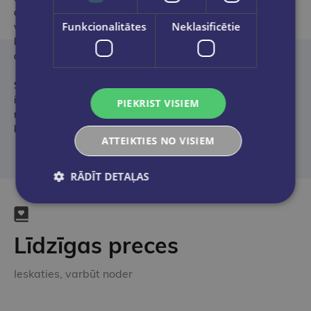
ar to saistītās parādības. Viņa izpētes augstākais punkts bija
Funkcionalitātes
Neklasificētie
vēlīnā ūdensrozes sērija, kas gleznota viņa paša dārzā Giverny,
kas savā pieejā gandrīz pilnīgai bezformībai patiešām ir
abstraktās mākslas izcelsme.
Šī biogrāfija pilnībā atbilst šim visievērojamākajam un dziļi
ietekmīgākajam māksliniekam un piedāvā daudzas
PIEKRIST VISIEM
reprodukcijas un arhīva fotoattēlus, kā arī detalizētus un dziļus
komentārus.
ATTEIKTIES NO VISIEM
RĀDĪT DETAĻAS
Līdzīgas preces
Ieskaties, varbūt noder