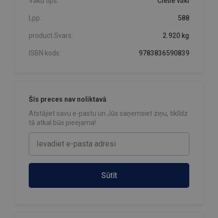
Vāku tips:
Cietie vāki
Lpp.:
588
product.Svars:
2.920 kg
ISBN kods:
9783836590839
Šīs preces nav noliktavā
Atstājiet savu e-pastu un Jūs saņemsiet ziņu, tiklīdz
tā atkal būs pieejama!
Sūtīt