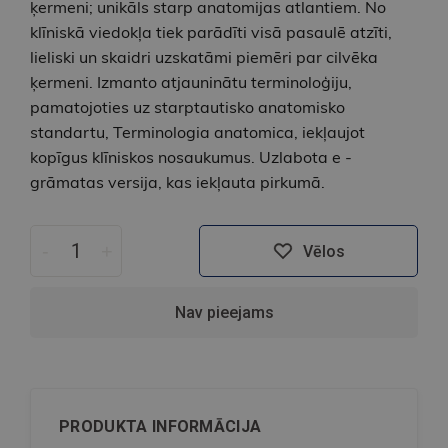
ķermeni; unikāls starp anatomijas atlantiem. No
klīniskā viedokļa tiek parādīti visā pasaulē atzīti,
lieliski un skaidri uzskatāmi piemēri par cilvēka
ķermeni. Izmanto atjauninātu terminoloģiju,
pamatojoties uz starptautisko anatomisko
standartu, Terminologia anatomica, iekļaujot
kopīgus klīniskos nosaukumus. Uzlabota e -
grāmatas versija, kas iekļauta pirkumā.
-
+
Vēlos
Nav pieejams
PRODUKTA INFORMĀCIJA