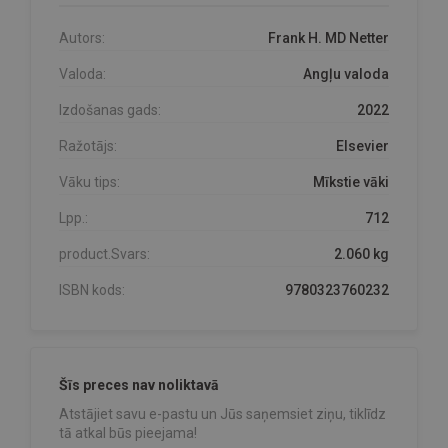
Autors:
Frank H. MD Netter
Valoda:
Angļu valoda
Izdošanas gads:
2022
Ražotājs:
Elsevier
Vāku tips:
Mīkstie vāki
Lpp.:
712
product.Svars:
2.060 kg
ISBN kods:
9780323760232
Šīs preces nav noliktavā
Atstājiet savu e-pastu un Jūs saņemsiet ziņu, tiklīdz
tā atkal būs pieejama!