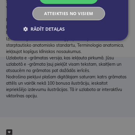
Satur jaunas Dr. Mačado ilustrācijas, ieskaitot klīniski svarīgas
vai grūti saprotamas lietas.
ATTEIKTIES NO VISIEM
Piedāvā jaunus nervu galdus, kas veltīti galvaskausa nerviem,
pinuma, dzemdes kakla, plexus brachialis un plexus
RĀDĪT DETAĻAS
lumbosacralis.
Izmanto atjauninātu terminoloģiju, pamatojoties uz
starptautisko anatomisko standartu, Terminologia anatomica,
iekļaujot kopīgus klīniskos nosaukumus.
Uzlabota e -grāmatas versija, kas iekļauta pirkumā. Jūsu
uzlabotā e -grāmata ļauj piekļūt visam tekstam, skaitļiem un
atsaucēm no grāmatas pat dažādās ierīcēs.
Nodrošina piekļuvi plašam digitālajam saturam: katrs grāmatas
attēls un vairāk nekā 100 bonusa ilustrāciju, ieskaitot
iepriekšējo izdevumu ilustrācijas. Tā ir uzlabota ar interaktīvu
viktorīnas opciju.