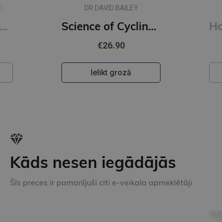
LIZ EARLE
Science of Cycling : Transform Your Ride, Gain Strength, Revolutionize Your Training
How to Age : from the cutting-edge science and providing practical tips - Supercharge Your Health
€25.90
Ielikt grozā
Kāds nesen iegādājās
Šīs preces ir pamanījuši citi e-veikala apmeklētāji