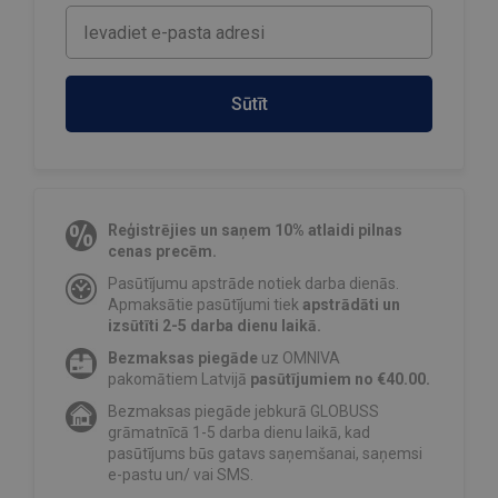
Sūtīt
Reģistrējies un saņem 10% atlaidi pilnas
cenas precēm.
Pasūtījumu apstrāde notiek darba dienās.
Apmaksātie pasūtījumi tiek
apstrādāti un
izsūtīti 2-5 darba dienu laikā.
Bezmaksas piegāde
uz OMNIVA
pakomātiem Latvijā
pasūtījumiem no €40.00.
Bezmaksas piegāde jebkurā GLOBUSS
grāmatnīcā 1-5 darba dienu laikā, kad
pasūtījums būs gatavs saņemšanai, saņemsi
e-pastu un/ vai SMS.