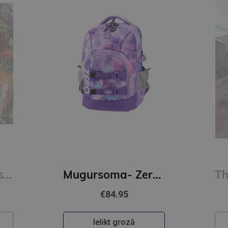
BILL PLOTKIN
Mugursoma- Zero, anti-gravity, AGS, Flori, 43 x 29 x 21cm
The Journey of Soul Initiation : A Field Guide for Visionaries, Revolutionaries, and Evolutionaries
€28.90
Ielikt grozā