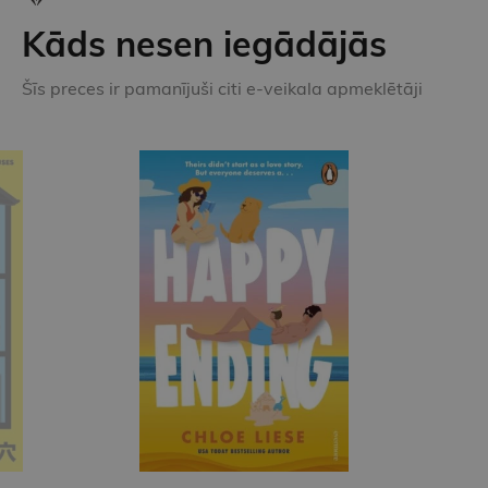
Kāds nesen iegādājās
Šīs preces ir pamanījuši citi e-veikala apmeklētāji