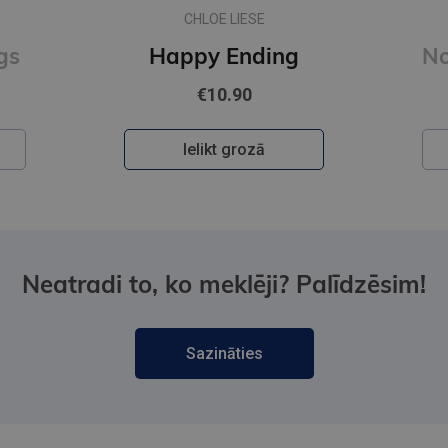
CHLOE LIESE
gs
Happy Ending
€10.90
Ielikt grozā
Neatradi to, ko meklēji? Palīdzēsim!
Sazināties