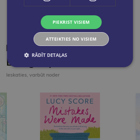
PIEKRIST VISIEM
ATTEIKTIES NO VISIEM
RĀDĪT DETAĻAS
Līdzīgas preces
Ieskaties, varbūt noder