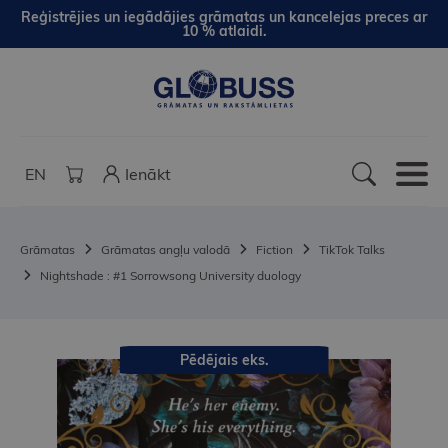
Reģistrējies un iegādājies grāmatas un kancelejas preces ar
10 % atlaidi.
EN
Ienākt
Grāmatas
Grāmatas angļu valodā
Fiction
TikTok Talks
Nightshade : #1 Sorrowsong University duology
Pēdējais eks.