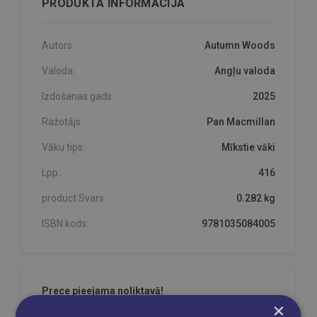
PRODUKTA INFORMĀCIJA
Autors:
Autumn Woods
Valoda:
Angļu valoda
Izdošanas gads:
2025
Ražotājs:
Pan Macmillan
Vāku tips:
Mīkstie vāki
Lpp.:
416
product.Svars:
0.282 kg
ISBN kods:
9781035084005
Prece pieejama noliktavā!
×
Prece ir mūsu noliktavā un pieejama Jūsu