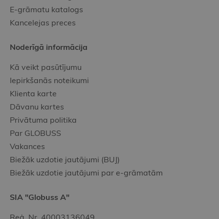
E-grāmatu katalogs
Kancelejas preces
Noderīgā informācija
Kā veikt pasūtījumu
Iepirkšanās noteikumi
Klienta karte
Dāvanu kartes
Privātuma politika
Par GLOBUSS
Vakances
Biežāk uzdotie jautājumi (BUJ)
Biežāk uzdotie jautājumi par e-grāmatām
SIA "Globuss A"
Reģ. Nr. 40003136049