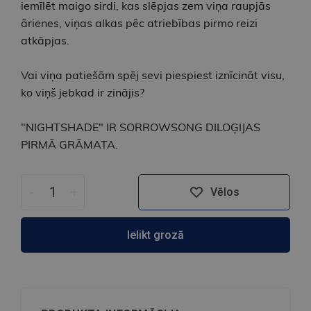
iemīlēt maigo sirdi, kas slēpjas zem viņa raupjās
ārienes, viņas alkas pēc atriebības pirmo reizi
atkāpjas.
Vai viņa patiešām spēj sevi piespiest iznīcināt visu,
ko viņš jebkad ir zinājis?
"NIGHTSHADE" IR SORROWSONG DILOĢIJAS
PIRMĀ GRĀMATA.
-
+
Vēlos
Ielikt grozā