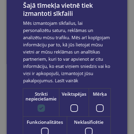
pasūtījumam.
Šajā tīmekļa vietnē tiek
izmantoti sīkfaili
Mēs izmantojam sīkfailus, lai
personalizētu saturu, reklāmas un
Reģistrējies un saņem 10% atlaidi pilnas
cenas precēm.
analizētu mūsu trafiku. Mēs arī kopīgojam
informāciju par to, kā jūs lietojat mūsu
Pasūtījumu apstrāde notiek darba dienās.
Apmaksātie pasūtījumi tiek
apstrādāti un
vietni ar mūsu reklāmas un analītikas
izsūtīti 2-5 darba dienu laikā.
partneriem, kuri to var apvienot ar citu
Bezmaksas piegāde
uz OMNIVA
informāciju, ko esat viņiem sniedzis vai ko
pakomātiem Latvijā
pasūtījumiem no €40.00.
viņi ir apkopojuši, izmantojot jūsu
Bezmaksas piegāde jebkurā GLOBUSS
pakalpojumus.
Lasīt vairāk
grāmatnīcā 1-5 darba dienu laikā, kad
pasūtījums būs gatavs saņemšanai, saņemsi
Strikti
Veiktspējas
Mērķa
e-pastu un/ vai SMS.
nepieciešamie
Funkcionalitātes
Neklasificētie
Dalies sociālajos tīklos: