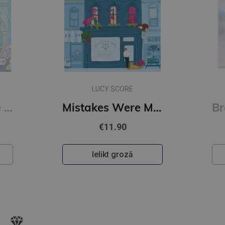
LUCY SCORE
A Curse For True Love : #3 Once Upon a Broken Heart series (s, new cover)
Mistakes Were Made : #2 Story Lake : A spicy, hilarious small-town romance
€11.90
Ielikt grozā