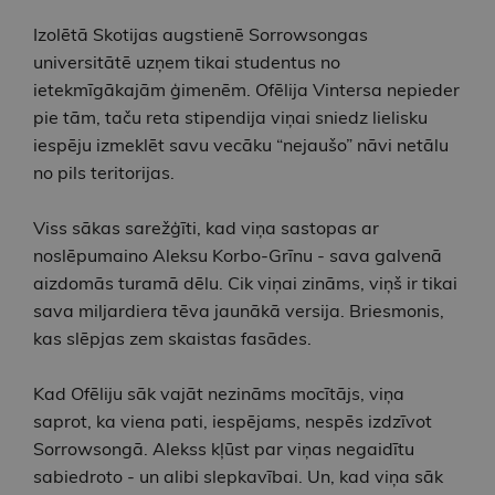
Izolētā Skotijas augstienē Sorrowsongas
universitātē uzņem tikai studentus no
ietekmīgākajām ģimenēm. Ofēlija Vintersa nepieder
pie tām, taču reta stipendija viņai sniedz lielisku
iespēju izmeklēt savu vecāku “nejaušo” nāvi netālu
no pils teritorijas.
Viss sākas sarežģīti, kad viņa sastopas ar
noslēpumaino Aleksu Korbo-Grīnu - sava galvenā
aizdomās turamā dēlu. Cik viņai zināms, viņš ir tikai
sava miljardiera tēva jaunākā versija. Briesmonis,
kas slēpjas zem skaistas fasādes.
Kad Ofēliju sāk vajāt nezināms mocītājs, viņa
saprot, ka viena pati, iespējams, nespēs izdzīvot
Sorrowsongā. Alekss kļūst par viņas negaidītu
sabiedroto - un alibi slepkavībai. Un, kad viņa sāk