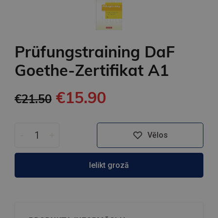
Prüfungstraining DaF
Goethe-Zertifikat A1
€15.90
€21.50
-
+
Vēlos
Ielikt grozā