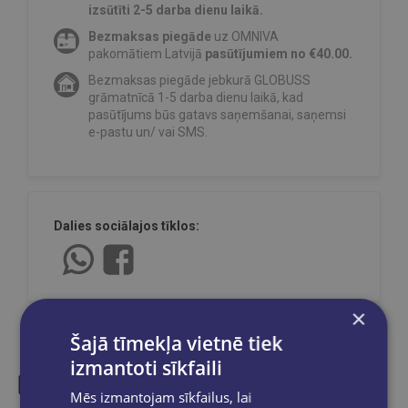
izsūtīti 2-5 darba dienu laikā.
Bezmaksas piegāde
uz OMNIVA
pakomātiem Latvijā
pasūtījumiem no €40.00.
Bezmaksas piegāde jebkurā GLOBUSS
grāmatnīcā 1-5 darba dienu laikā, kad
pasūtījums būs gatavs saņemšanai, saņemsi
e-pastu un/ vai SMS.
Dalies sociālajos tīklos:
×
Šajā tīmekļa vietnē tiek
izmantoti sīkfaili
Mēs izmantojam sīkfailus, lai