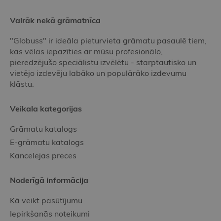
Vairāk nekā grāmatnīca
"Globuss" ir ideāla pieturvieta grāmatu pasaulē tiem,
kas vēlas iepazīties ar mūsu profesionālo,
pieredzējušo speciālistu izvēlētu - starptautisko un
vietējo izdevēju labāko un populārāko izdevumu
klāstu.
Veikala kategorijas
Grāmatu katalogs
E-grāmatu katalogs
Kancelejas preces
Noderīgā informācija
Kā veikt pasūtījumu
Iepirkšanās noteikumi