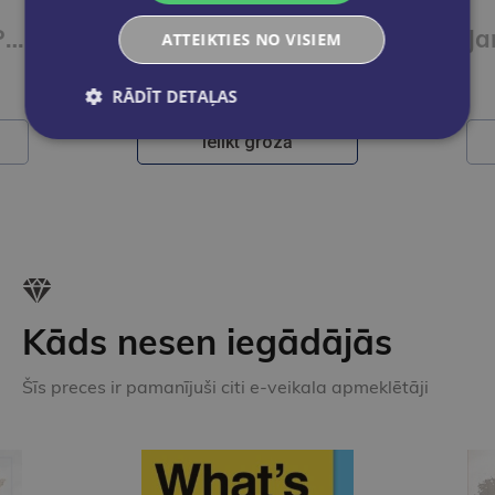
Paul, Lisa & Co PLUS A1/1 Arbeitsbuch plus interaktive Version
Paul, Lisa & Co PLUS A1/1 Kursbuch plus interaktive Version
ATTEIKTIES NO VISIEM
€9.50
RĀDĪT DETAĻAS
Ielikt grozā
Kāds nesen iegādājās
Šīs preces ir pamanījuši citi e-veikala apmeklētāji