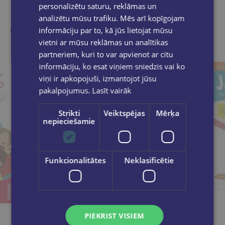
Līdzīgas preces
personalizētu saturu, reklāmas un
analizētu mūsu trafiku. Mēs arī kopīgojam
informāciju par to, kā jūs lietojat mūsu
Ieskaties, varbūt noder
vietni ar mūsu reklāmas un analītikas
partneriem, kuri to var apvienot ar citu
informāciju, ko esat viņiem sniedzis vai ko
viņi ir apkopojuši, izmantojot jūsu
pakalpojumus.
Lasīt vairāk
Strikti
Veiktspējas
Mērķa
nepieciešamie
Funkcionalitātes
Neklasificētie
PIEKRIST VISIEM