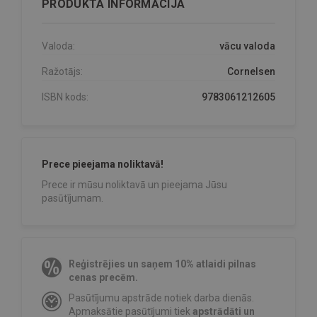
PRODUKTA INFORMĀCIJA
Valoda:
vācu valoda
Ražotājs:
Cornelsen
ISBN kods:
9783061212605
Prece pieejama noliktavā!
Prece ir mūsu noliktavā un pieejama Jūsu
pasūtījumam.
Reģistrējies un saņem 10% atlaidi pilnas
cenas precēm.
Pasūtījumu apstrāde notiek darba dienās.
Apmaksātie pasūtījumi tiek
apstrādāti un