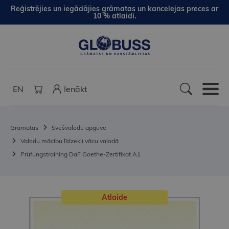
Reģistrējies un iegādājies grāmatas un kancelejas preces ar
10 % atlaidi.
EN
Ienākt
Grāmatas
Svešvalodu apguve
Valodu mācību līdzekļi vācu valodā
Prüfungstraining DaF Goethe-Zertifikat A1
Atlaide