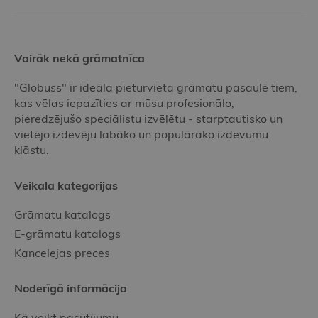
Vairāk nekā grāmatnīca
"Globuss" ir ideāla pieturvieta grāmatu pasaulē tiem,
kas vēlas iepazīties ar mūsu profesionālo,
pieredzējušo speciālistu izvēlētu - starptautisko un
vietējo izdevēju labāko un populārāko izdevumu
klāstu.
Veikala kategorijas
Grāmatu katalogs
E-grāmatu katalogs
Kancelejas preces
Noderīgā informācija
Kā veikt pasūtījumu