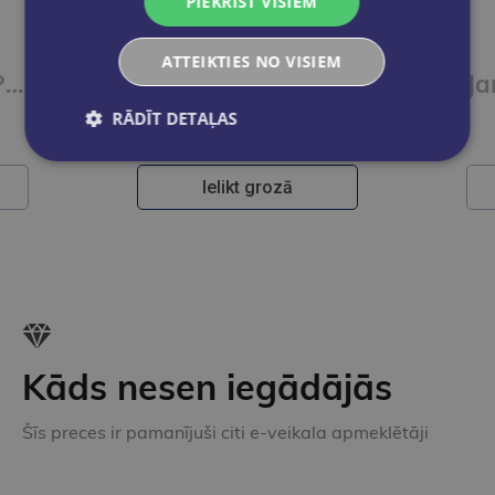
PIEKRIST VISIEM
ATTEIKTIES NO VISIEM
Paul, Lisa & Co PLUS A1/1 Arbeitsbuch plus interaktive Version
Jana und Dino PLUS 2 Arbeitsbuch + interaktive Version
RĀDĪT DETAĻAS
€8.50
Ielikt grozā
Kāds nesen iegādājās
Šīs preces ir pamanījuši citi e-veikala apmeklētāji