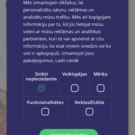
Mēs izmantojam sīkfailus, lai
personalizētu saturu, reklāmas un
Līdzīgas preces
analizētu mūsu trafiku. Mēs arī kopīgojam
informāciju par to, kā jūs lietojat mūsu
Ieskaties, varbūt noder
vietni ar mūsu reklāmas un analītikas
partneriem, kuri to var apvienot ar citu
informāciju, ko esat viņiem sniedzis vai ko
viņi ir apkopojuši, izmantojot jūsu
pakalpojumus.
Lasīt vairāk
Strikti
Veiktspējas
Mērķa
nepieciešamie
Funkcionalitātes
Neklasificētie