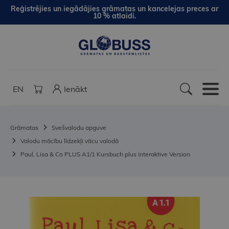
Reģistrējies un iegādājies grāmatas un kancelejas preces ar
10 % atlaidi.
EN
Ienākt
Grāmatas
Svešvalodu apguve
Valodu mācību līdzekļi vācu valodā
Paul, Lisa & Co PLUS A1/1 Kursbuch plus interaktive Version