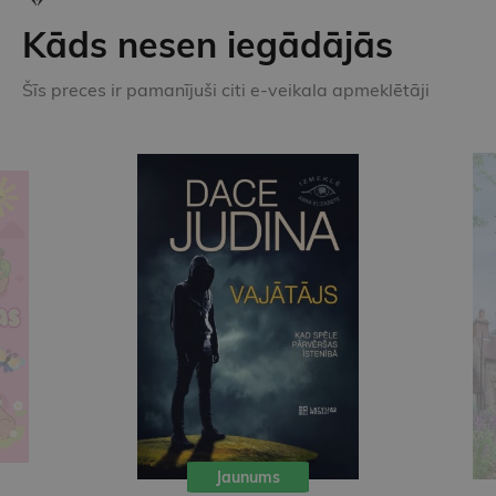
Kāds nesen iegādājās
Šīs preces ir pamanījuši citi e-veikala apmeklētāji
Jaunums