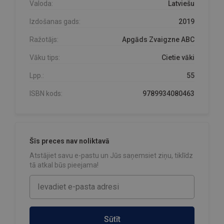
Valoda:
Latviešu
Izdošanas gads:
2019
Ražotājs:
Apgāds Zvaigzne ABC
Vāku tips:
Cietie vāki
Lpp.:
55
ISBN kods:
9789934080463
Šīs preces nav noliktavā
Atstājiet savu e-pastu un Jūs saņemsiet ziņu, tiklīdz
tā atkal būs pieejama!
Sūtīt