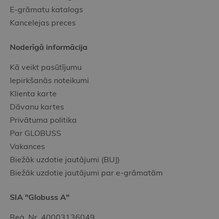
E-grāmatu katalogs
Kancelejas preces
Noderīgā informācija
Kā veikt pasūtījumu
Iepirkšanās noteikumi
Klienta karte
Dāvanu kartes
Privātuma politika
Par GLOBUSS
Vakances
Biežāk uzdotie jautājumi (BUJ)
Biežāk uzdotie jautājumi par e-grāmatām
SIA "Globuss A"
Reģ. Nr. 40003136049