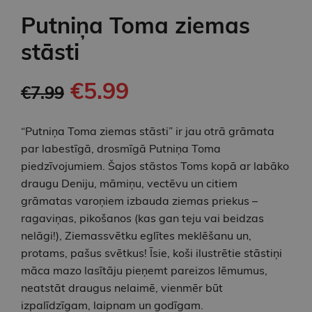
Putniņa Toma ziemas
stāsti
€5.99
€7.99
“Putniņa Toma ziemas stāsti” ir jau otrā grāmata
par labestīgā, drosmīgā Putniņa Toma
piedzīvojumiem. Šajos stāstos Toms kopā ar labāko
draugu Deniju, māmiņu, vectēvu un citiem
grāmatas varoņiem izbauda ziemas priekus –
ragaviņas, pikošanos (kas gan teju vai beidzas
nelāgi!), Ziemassvētku eglītes meklēšanu un,
protams, pašus svētkus! Īsie, koši ilustrētie stāstiņi
māca mazo lasītāju pieņemt pareizos lēmumus,
neatstāt draugus nelaimē, vienmēr būt
izpalīdzīgam, laipnam un godīgam.