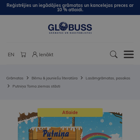
Reģistrējies un iegādājies grāmatas un kancelejas preces ar
10 % atlaidi.
EN
Ienākt
Grāmatas
Bērnu & jauniešu literatūra
Lasāmgrāmatas, pasakas
Putniņa Toma ziemas stāsti
Atlaide