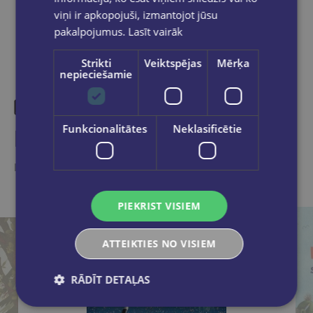
viņi ir apkopojuši, izmantojot jūsu
pakalpojumus.
Lasīt vairāk
Strikti
Veiktspējas
Mērķa
nepieciešamie
Funkcionalitātes
Neklasificētie
Līdzīgas preces
Ieskaties, varbūt noder
PIEKRIST VISIEM
ATTEIKTIES NO VISIEM
RĀDĪT DETAĻAS