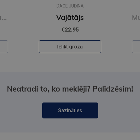
METJŪ KOSTELLO, NĪLS
RIČARDSS
Muižas mistērija. Vakara detektīvs
€9.65
Ielikt grozā
Neatradi to, ko meklēji? Palīdzēsim!
Sazināties