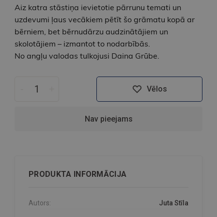
Aiz katra stāstiņa ievietotie pārrunu temati un
uzdevumi ļaus vecākiem pētīt šo grāmatu kopā ar
bērniem, bet bērnudārzu audzinātājiem un
skolotājiem – izmantot to nodarbībās.
No angļu valodas tulkojusi Daina Grūbe.
-
+
Vēlos
Nav pieejams
PRODUKTA INFORMĀCIJA
Autors:
Juta Stīla