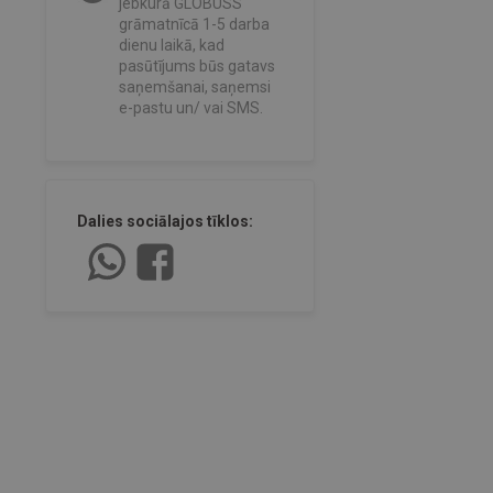
jebkurā GLOBUSS
grāmatnīcā 1-5 darba
dienu laikā, kad
pasūtījums būs gatavs
saņemšanai, saņemsi
e-pastu un/ vai SMS.
Dalies sociālajos tīklos: