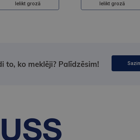
Ielikt grozā
Ielikt grozā
i to, ko meklēji? Palīdzēsim!
Sazin