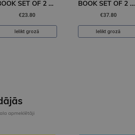
BOOK SET OF 2 Titles: It Ends With Us + It Starts with Us
BOOK SET OF 2 Titles: Alchemy of Secrets + Wild Reverence
€23.80
€37.80
Ielikt grozā
Ielikt grozā
dājās
kala apmeklētāji