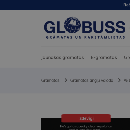
Reģ
Jaunākās grāmatas
E-grāmatas
Gr
Grāmatas
Grāmatas angļu valodā
% 
Izdevīgi