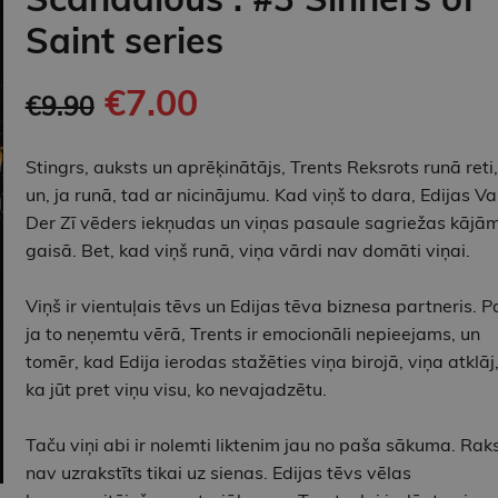
Saint series
€7.00
€9.90
Stingrs, auksts un aprēķinātājs, Trents Reksrots runā reti,
un, ja runā, tad ar nicinājumu. Kad viņš to dara, Edijas V
Der Zī vēders iekņudas un viņas pasaule sagriežas kājā
gaisā. Bet, kad viņš runā, viņa vārdi nav domāti viņai.
Viņš ir vientuļais tēvs un Edijas tēva biznesa partneris. P
ja to neņemtu vērā, Trents ir emocionāli nepieejams, un
tomēr, kad Edija ierodas stažēties viņa birojā, viņa atklāj
ka jūt pret viņu visu, ko nevajadzētu.
Taču viņi abi ir nolemti liktenim jau no paša sākuma. Rak
nav uzrakstīts tikai uz sienas. Edijas tēvs vēlas