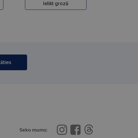
Ielikt grozā
āties
Seko mums: