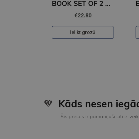
BOOK SET OF 2 Titles: The Night We Met + Two Can Play
€22.80
Ielikt grozā
Kāds nesen iegā
Šīs preces ir pamanījuši citi e-vei