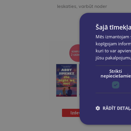
Ieskaties, varbūt noder
Šajā tīmekļa
Mēs izmantojam sī
kopīgojam informā
kuri to var apvien
jūsu pakalpojum
Strikti
nepieciešamie
RĀDĪT DETAĻ
Izdevīgi