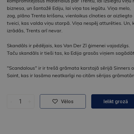
kompromitējošus materiālus par Trentu, lai izslēgtu viņu 
biznesa, un šantažē Ediju, lai viņa tos iegūtu. Viņa melo,
zog, plāno Trenta krišanu, vienlaikus cīnoties ar aizliegto
tveici, kas valda viņu starpā. Viņa nespēj atturēties. Un, 
izrādās, Trents arī nevar.
Skandāls ir pēdējais, kas Van Der Zī ģimenei vajadzīgs.
Taču skandāls ir tieši tas, ko Edija grasās viņiem sagādāt
"Scandalous" ir ir trešā grāmata karstajā sērijā Sinners o
Saint, kas ir lasāma neatkarīgi no citām sērijas grāmatā
-
+
Vēlos
Ielikt grozā