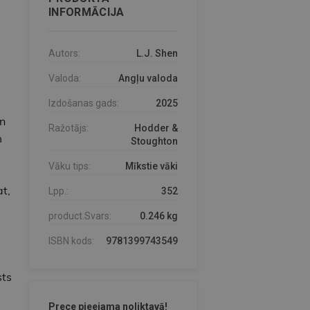
INFORMĀCIJA
Autors:
L.J. Shen
Valoda:
Angļu valoda
Izdošanas gads:
2025
an
Ražotājs:
Hodder &
m
Stoughton
Vāku tips:
Mīkstie vāki
at,
Lpp.:
352
product.Svars:
0.246 kg
,
ISBN kods:
9781399743549
sts
Prece pieejama noliktavā!