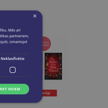
×
fiku. Mēs arī
ītikas partneriem,
pojuši, izmantojot
Neklasificētie
RIST VISIEM
Izdevīgi