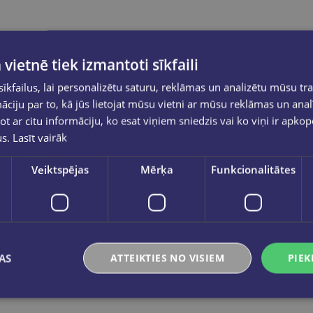
 vietnē tiek izmantoti sīkfaili
kfailus, lai personalizētu saturu, reklāmas un analizētu mūsu tra
ciju par to, kā jūs lietojat mūsu vietni ar mūsu reklāmas un anal
ot ar citu informāciju, ko esat viņiem sniedzis vai ko viņi ir apko
us.
Lasīt vairāk
Veiktspējas
Mērķa
Funkcionalitātes
AS
ATTEIKTIES NO VISIEM
PIEK
Izdevīgi
Izdevīgi