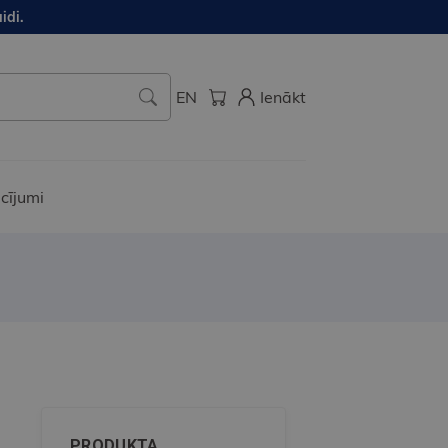
idi.
EN
Ienākt
cījumi
PRODUKTA