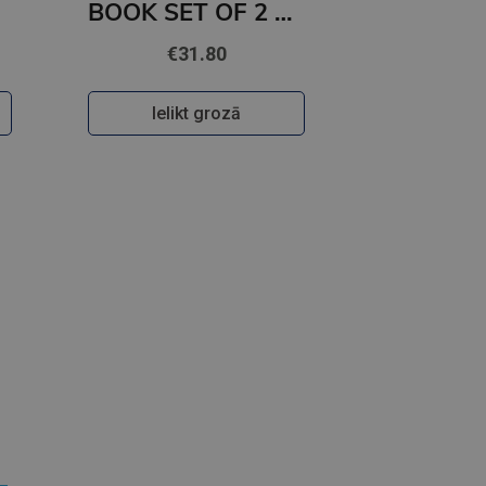
BOOK SET OF 2 Titles: Among the Burning Flowers + The Robin on the Oak Throne
€31.80
Ielikt grozā