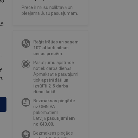
no
Prece ir mūsu noliktavā un
pieejama Jūsu pasūtījumam.
kā
Reģistrējies un saņem
10% atlaidi pilnas
cenas precēm.
.
Pasūtījumu apstrāde
notiek darba dienās.
f
Apmaksātie pasūtījumi
m.
tiek
apstrādāti un
izsūtīti 2-5 darba
dienu laikā.
Bezmaksas piegāde
uz OMNIVA
pakomātiem
Latvijā
pasūtījumiem
no €40.00.
Bezmaksas piegāde