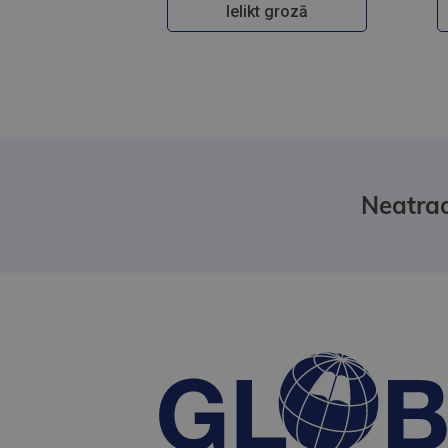
Ielikt grozā
Neatrad