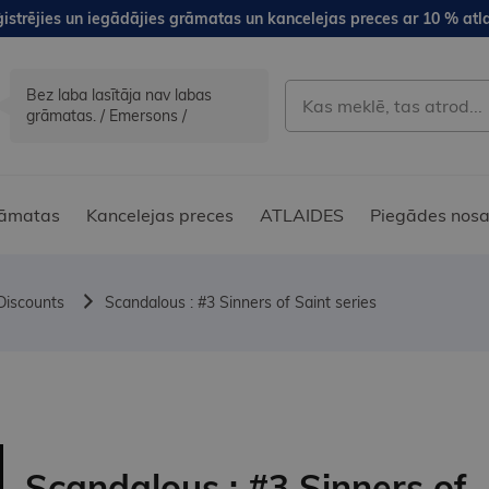
istrējies un iegādājies grāmatas un kancelejas preces ar 10 % atla
Bez laba lasītāja nav labas
grāmatas. / Emersons /
āmatas
Kancelejas preces
ATLAIDES
Piegādes nosa
Discounts
Scandalous : #3 Sinners of Saint series
Scandalous : #3 Sinners of