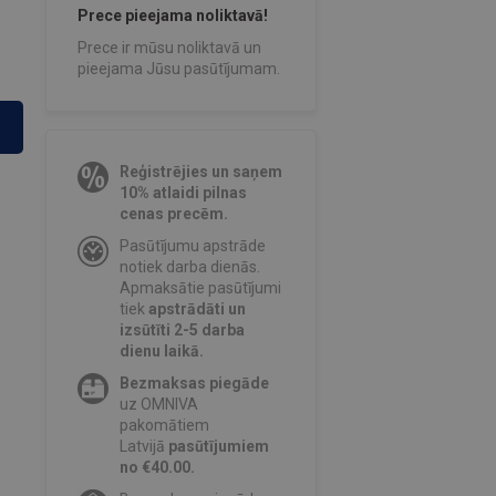
Prece pieejama noliktavā!
Prece ir mūsu noliktavā un
pieejama Jūsu pasūtījumam.
Reģistrējies un saņem
10% atlaidi pilnas
cenas precēm.
Pasūtījumu apstrāde
notiek darba dienās.
Apmaksātie pasūtījumi
tiek
apstrādāti un
izsūtīti 2-5 darba
dienu laikā.
Bezmaksas piegāde
uz OMNIVA
pakomātiem
Latvijā
pasūtījumiem
no €40.00.