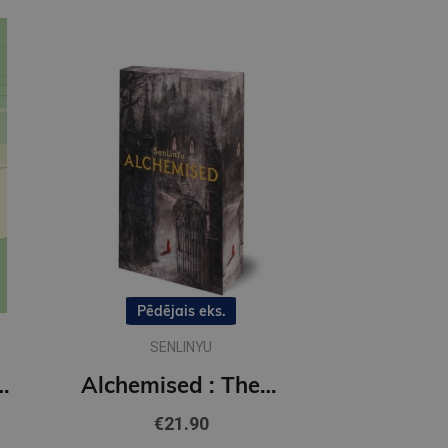
Pēdējais eks.
SENLINYU
 Off the Ice series
Alchemised : The global fantasy sensation with exclusive features
€21.90