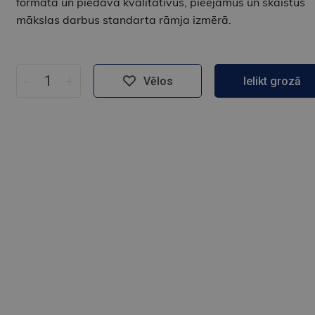
formātā un piedāvā kvalitatīvus, pieejamus un skaistus
mākslas darbus standarta rāmja izmērā.
-
+
Vēlos
Ielikt grozā