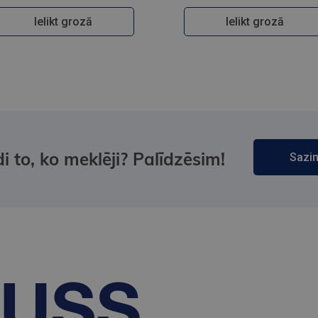
Ielikt grozā
Ielikt grozā
i to, ko meklēji? Palīdzēsim!
Sazin