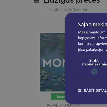
Ieskaties, varbūt noder
Šajā tīmekļa
Mēs izmantojam sī
kopīgojam informā
kuri to var apvien
jūsu pakalpojum
Strikti
nepieciešamie
RĀDĪT DETAĻ
Jaunums
ROSALIND ORMISTON