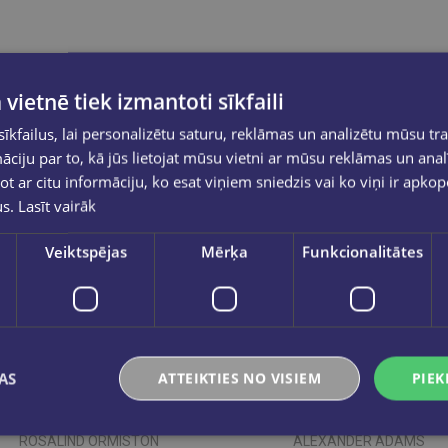
 vietnē tiek izmantoti sīkfaili
kfailus, lai personalizētu saturu, reklāmas un analizētu mūsu tra
ciju par to, kā jūs lietojat mūsu vietni ar mūsu reklāmas un anal
ot ar citu informāciju, ko esat viņiem sniedzis vai ko viņi ir apko
us.
Lasīt vairāk
Veiktspējas
Mērķa
Funkcionalitātes
AS
ATTEIKTIES NO VISIEM
PIEK
Jaunums
Jaunums
ROSALIND ORMISTON
ALEXANDER ADAMS