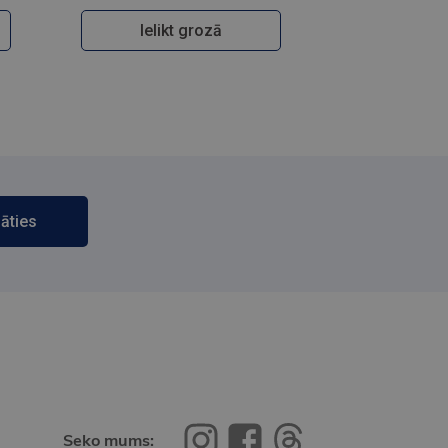
Ielikt grozā
āties
Seko mums: