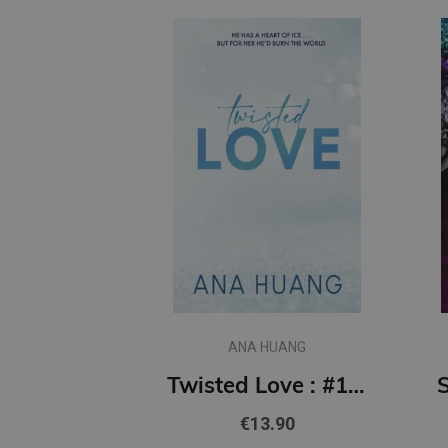
ANA HUANG
Twisted Love : #1 Twisted series - the TikTok sensation! Fall into a world of addictive romance...
€13.90