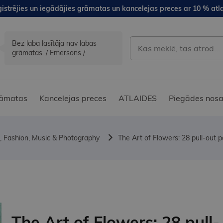
istrējies un iegādājies grāmatas un kancelejas preces ar 10 % atla
Bez laba lasītāja nav labas
grāmatas. / Emersons /
āmatas
Kancelejas preces
ATLAIDES
Piegādes nosa
, Fashion, Music & Photography
The Art of Flowers: 28 pull-out p
The Art of Flowers: 28 pull-