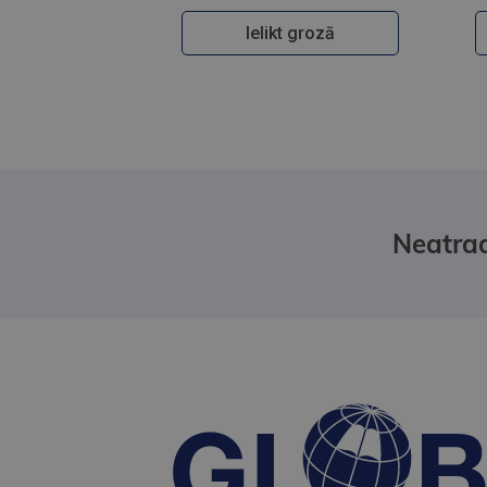
Ielikt grozā
Neatrad