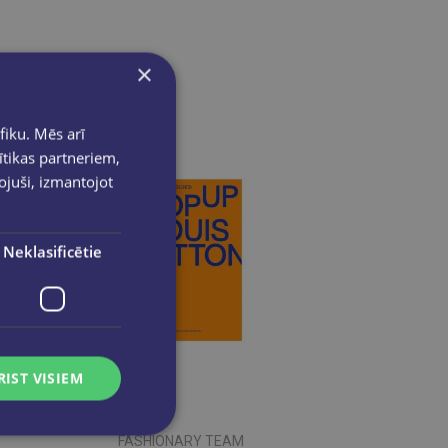
×
fiku. Mēs arī
ītikas partneriem,
pojuši, izmantojot
Neklasificētie
RIST VISIEM
FASHIONARY TEAM