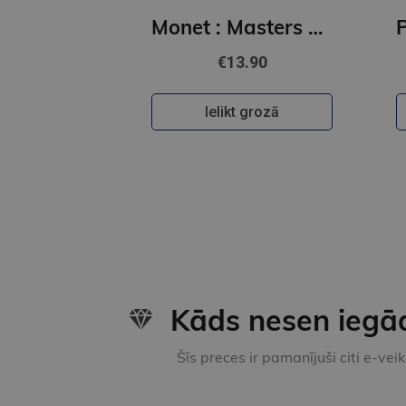
Monet : Masters of Art
€13.90
Ielikt grozā
Kāds nesen iegā
Šīs preces ir pamanījuši citi e-vei