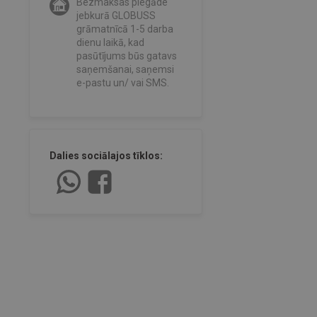
Bezmaksas piegāde
jebkurā GLOBUSS
grāmatnīcā 1-5 darba
dienu laikā, kad
pasūtījums būs gatavs
saņemšanai, saņemsi
e-pastu un/ vai SMS.
Dalies sociālajos tīklos: