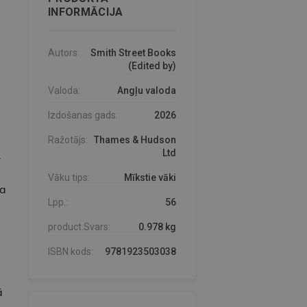
INFORMĀCIJA
Autors:
Smith Street Books
(Edited by)
Valoda:
Angļu valoda
Izdošanas gads:
2026
Ražotājs:
Thames & Hudson
Ltd
.
Vāku tips:
Mīkstie vāki
ta
Lpp.:
56
product.Svars:
0.978 kg
ISBN kods:
9781923503038
ā