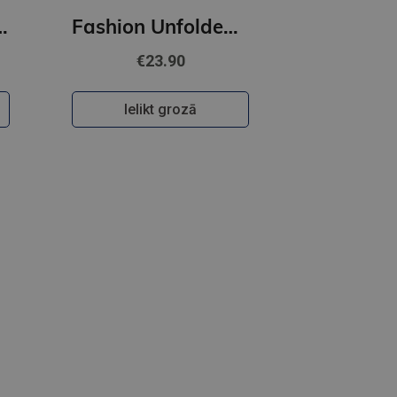
Masters of Art
Fashion Unfolded: Pop-Up Louis Vuitton
€23.90
Ielikt grozā