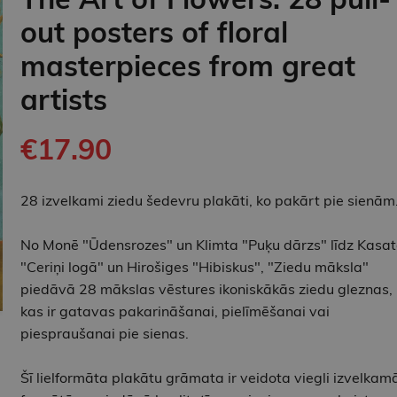
out posters of floral
masterpieces from great
artists
€17.90
28 izvelkami ziedu šedevru plakāti, ko pakārt pie sienām
No Monē "Ūdensrozes" un Klimta "Puķu dārzs" līdz Kasa
"Ceriņi logā" un Hirošiges "Hibiskus", "Ziedu māksla"
piedāvā 28 mākslas vēstures ikoniskākās ziedu gleznas,
kas ir gatavas pakarināšanai, pielīmēšanai vai
piespraušanai pie sienas.
Šī lielformāta plakātu grāmata ir veidota viegli izvelkam