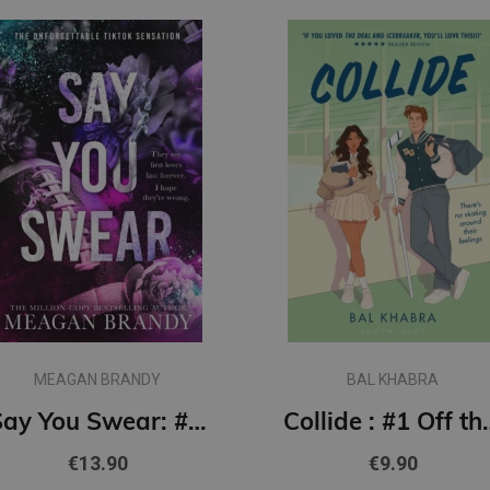
MEAGAN BRANDY
BAL KHABRA
Say You Swear: #1 Boys of Avix series : The smash-hit TikTok sensation
Collide : #1
€13.90
€9.90