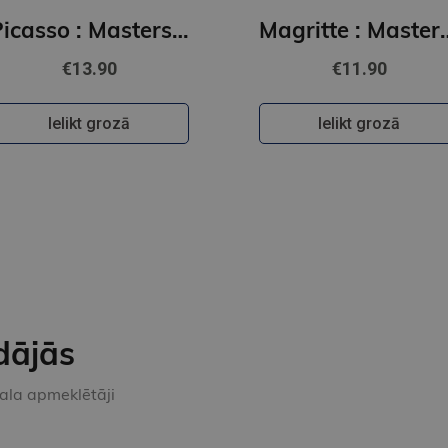
Picasso : Masters of Art
Magritte : 
€13.90
€11.90
Ielikt grozā
Ielikt grozā
dājās
kala apmeklētāji