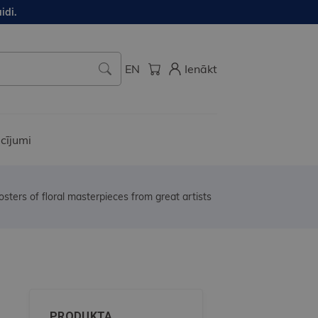
idi.
EN
Ienākt
cījumi
osters of floral masterpieces from great artists
PRODUKTA