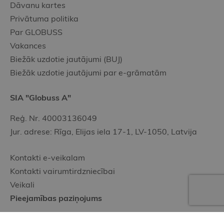
Dāvanu kartes
Privātuma politika
Par GLOBUSS
Vakances
Biežāk uzdotie jautājumi (BUJ)
Biežāk uzdotie jautājumi par e-grāmatām
SIA "Globuss A"
Reģ. Nr. 40003136049
Jur. adrese: Rīga, Elijas iela 17-1, LV-1050, Latvija
Kontakti e-veikalam
Kontakti vairumtirdzniecībai
Veikali
Pieejamības paziņojums