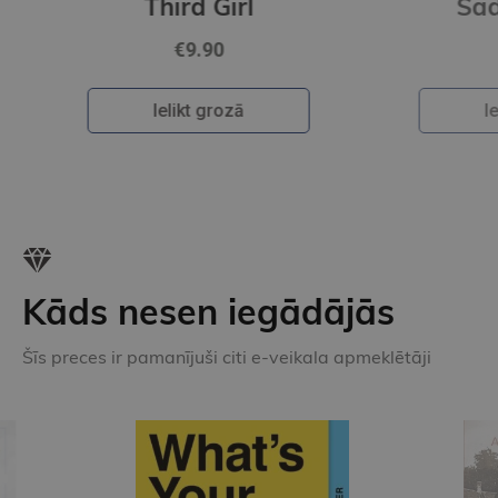
Sad Cypress
€9.90
Ielikt grozā
Kāds nesen iegādājās
Šīs preces ir pamanījuši citi e-veikala apmeklētāji