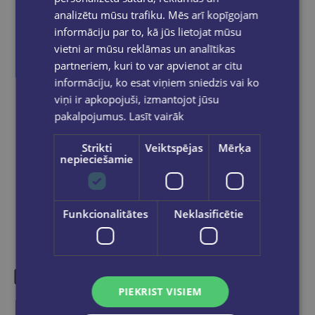
Bezmaksas piegāde
uz OMNIVA
analizētu mūsu trafiku. Mēs arī kopīgojam
pakomātiem Latvijā
pasūtījumiem no €40.00.
informāciju par to, kā jūs lietojat mūsu
Bezmaksas piegāde jebkurā GLOBUSS
vietni ar mūsu reklāmas un analītikas
grāmatnīcā 1-5 darba dienu laikā, kad
partneriem, kuri to var apvienot ar citu
pasūtījums būs gatavs saņemšanai, saņemsi
informāciju, ko esat viņiem sniedzis vai ko
e-pastu un/ vai SMS.
viņi ir apkopojuši, izmantojot jūsu
pakalpojumus.
Lasīt vairāk
Strikti
Veiktspējas
Mērķa
Dalies sociālajos tīklos:
nepieciešamie
Funkcionalitātes
Neklasificētie
PIEKRIST VISIEM
Līdzīgas preces