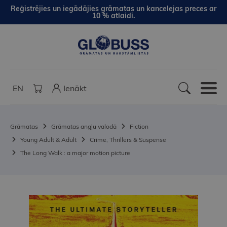
Reģistrējies un iegādājies grāmatas un kancelejas preces ar
10 % atlaidi.
EN
Ienākt
Grāmatas
Grāmatas angļu valodā
Fiction
Young Adult & Adult
Crime, Thrillers & Suspense
The Long Walk : a major motion picture