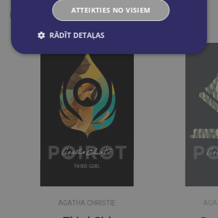
ATTEIKTIES NO VISIEM
Ieskaties, varbūt noder
RĀDĪT DETAĻAS
AGATHA CHRISTIE