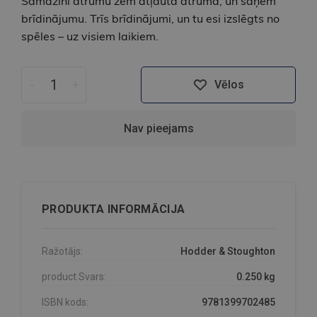
Samazini ātrumu zem atļautā ātruma, un saņem
brīdinājumu. Trīs brīdinājumi, un tu esi izslēgts no
spēles – uz visiem laikiem.
-
+
Vēlos
Nav pieejams
PRODUKTA INFORMĀCIJA
Ražotājs:
Hodder & Stoughton
product.Svars:
0.250 kg
ISBN kods:
9781399702485