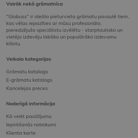
Vairāk nekā grāmatnīca
"Globuss" ir ideāla pieturvieta grāmatu pasaulē tiem,
kas vēlas iepazīties ar mūsu profesionālo,
pieredzējušo speciālistu izvēlētu - starptautisko un
vietējo izdevēju labāko un populārāko izdevumu
klāstu.
Veikala kategorijas
Grāmatu katalogs
E-grāmatu katalogs
Kancelejas preces
Noderīgā informācija
Kā veikt pasūtījumu
Iepirkšanās noteikumi
Klienta karte