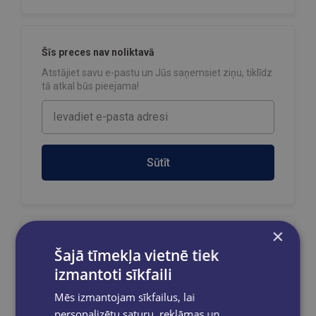
Šīs preces nav noliktavā
Atstājiet savu e-pastu un Jūs saņemsiet ziņu, tiklīdz
tā atkal būs pieejama!
Sūtīt
×
Reģistrējies un saņem 10% atlaidi pilnas
Šajā tīmekļa vietnē tiek
cenas precēm.
izmantoti sīkfaili
Pasūtījumu apstrāde notiek darba dienās.
Apmaksātie pasūtījumi tiek
apstrādāti un
Mēs izmantojam sīkfailus, lai
izsūtīti 2-5 darba dienu laikā.
personalizētu saturu, reklāmas un