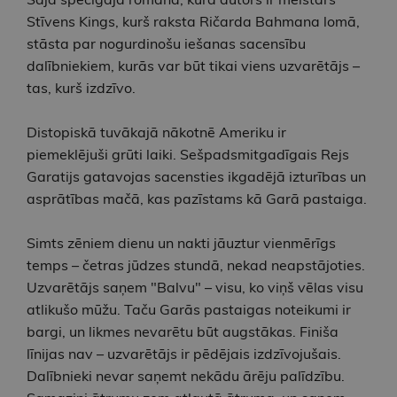
Stīvens Kings, kurš raksta Ričarda Bahmana lomā,
stāsta par nogurdinošu iešanas sacensību
dalībniekiem, kurās var būt tikai viens uzvarētājs –
tas, kurš izdzīvo.
Distopiskā tuvākajā nākotnē Ameriku ir
piemeklējuši grūti laiki. Sešpadsmitgadīgais Rejs
Garatijs gatavojas sacensties ikgadējā izturības un
asprātības mačā, kas pazīstams kā Garā pastaiga.
Simts zēniem dienu un nakti jāuztur vienmērīgs
temps – četras jūdzes stundā, nekad neapstājoties.
Uzvarētājs saņem "Balvu" – visu, ko viņš vēlas visu
atlikušo mūžu. Taču Garās pastaigas noteikumi ir
bargi, un likmes nevarētu būt augstākas. Finiša
līnijas nav – uzvarētājs ir pēdējais izdzīvojušais.
Dalībnieki nevar saņemt nekādu ārēju palīdzību.