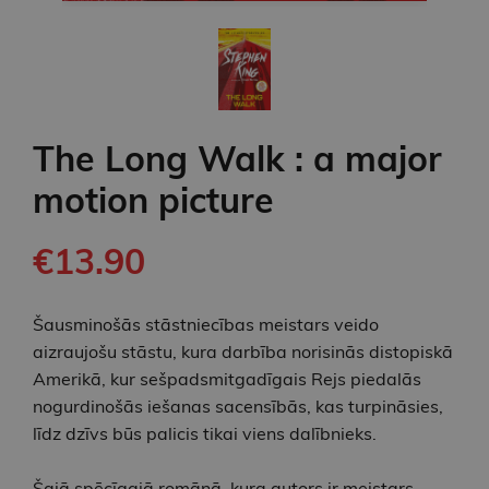
The Long Walk : a major
motion picture
€13.90
Šausminošās stāstniecības meistars veido
aizraujošu stāstu, kura darbība norisinās distopiskā
Amerikā, kur sešpadsmitgadīgais Rejs piedalās
nogurdinošās iešanas sacensībās, kas turpināsies,
līdz dzīvs būs palicis tikai viens dalībnieks.
Šajā spēcīgajā romānā, kura autors ir meistars