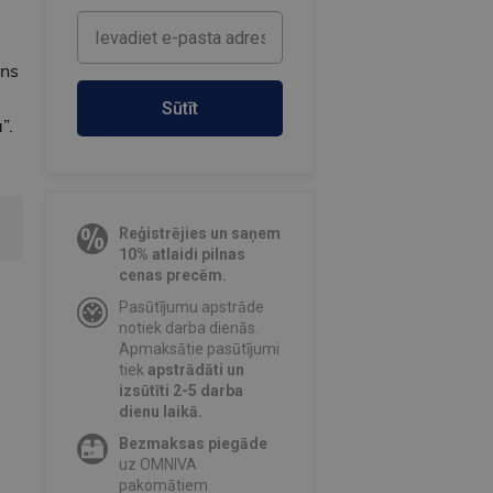
āns
Sūtīt
”.
Reģistrējies un saņem
10% atlaidi pilnas
cenas precēm.
Pasūtījumu apstrāde
notiek darba dienās.
Apmaksātie pasūtījumi
tiek
apstrādāti un
izsūtīti 2-5 darba
dienu laikā.
Bezmaksas piegāde
uz OMNIVA
pakomātiem