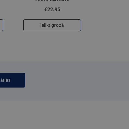
€22.95
Ielikt grozā
āties