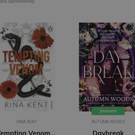
kala apmeklētāji
Jaunums
RINA KENT
AUTUMN WOODS
Tempting Venom : #3 The Vipers series
Daybreak