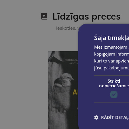
Līdzīgas preces
Ieskaties, varbūt noder
Šajā tīmekļa
Mēs izmantojam sī
kopīgojam informā
kuri to var apvien
jūsu pakalpojum
Strikti
nepieciešamie
RĀDĪT DETAĻ