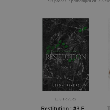
Šīs preces ir pamanījuši citi e-vei
LEIGH RIVERS
Restitution : #3 Edge of Darkness series : delux paperback featuring exclusive character artwork