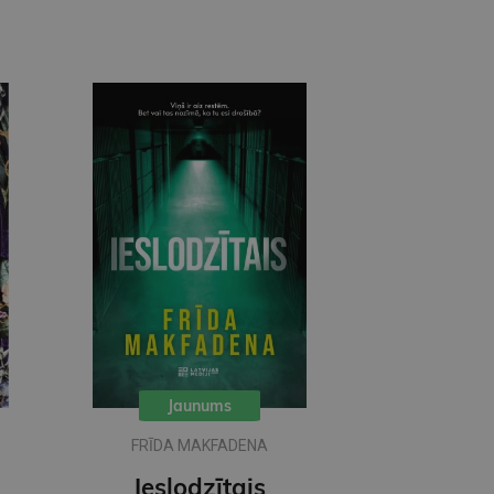
Jaunums
FRĪDA MAKFADENA
Ieslodzītais