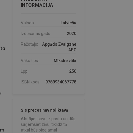
INFORMĀCIJA
Valoda:
Latviešu
Izdošanas gads:
2020
Ražotājs:
Apgāds Zvaigzne
ēta
ABC
Vāku tips:
Mīkstie vāki
Lpp.:
250
ISBN kods:
9789934067778
s
Šīs preces nav noliktavā
Atstājiet savu e-pastu un Jūs
saņemsiet ziņu, tiklīdz tā
ām
atkal būs pieejama!