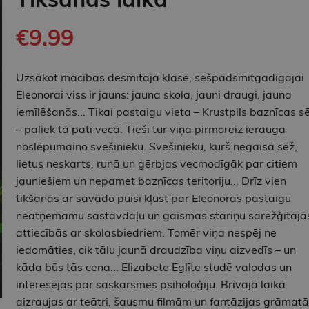
€9.99
Uzsākot mācības desmitajā klasē, sešpadsmitgadīgajai
Eleonorai viss ir jauns: jauna skola, jauni draugi, jauna
iemīlēšanās... Tikai pastaigu vieta – Krustpils baznīcas s
– paliek tā pati vecā. Tieši tur viņa pirmoreiz ierauga
noslēpumaino svešinieku. Svešinieku, kurš negaisā sēž,
lietus neskarts, runā un ģērbjas vecmodīgāk par citiem
jauniešiem un nepamet baznīcas teritoriju... Drīz vien
tikšanās ar savādo puisi kļūst par Eleonoras pastaigu
neatņemamu sastāvdaļu un gaismas stariņu sarežģītajā
attiecībās ar skolasbiedriem. Tomēr viņa nespēj ne
iedomāties, cik tālu jaunā draudzība viņu aizvedīs – un
kāda būs tās cena... Elizabete Eglīte studē valodas un
interesējas par saskarsmes psiholoģiju. Brīvajā laikā
aizraujas ar teātri, šausmu filmām un fantāzijas grāmat