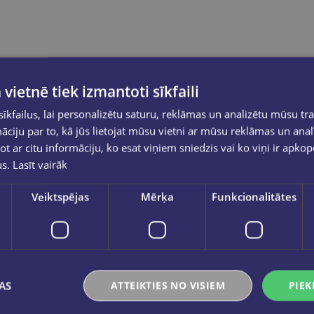
 vietnē tiek izmantoti sīkfaili
kfailus, lai personalizētu saturu, reklāmas un analizētu mūsu tra
ciju par to, kā jūs lietojat mūsu vietni ar mūsu reklāmas un anal
ot ar citu informāciju, ko esat viņiem sniedzis vai ko viņi ir apko
us.
Lasīt vairāk
Veiktspējas
Mērķa
Funkcionalitātes
AS
ATTEIKTIES NO VISIEM
PIEK