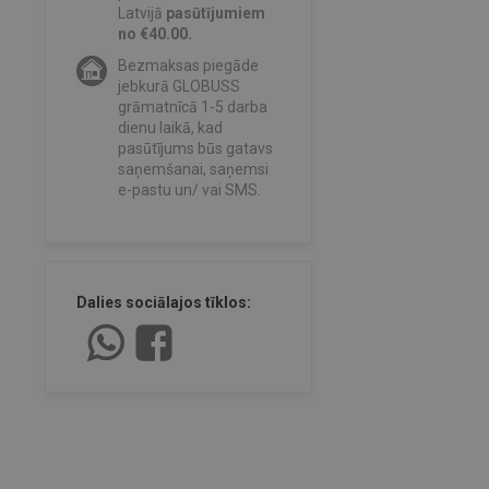
Latvijā
pasūtījumiem
no €40.00.
Bezmaksas piegāde
jebkurā GLOBUSS
grāmatnīcā 1-5 darba
dienu laikā, kad
pasūtījums būs gatavs
saņemšanai, saņemsi
e-pastu un/ vai SMS.
Dalies sociālajos tīklos: