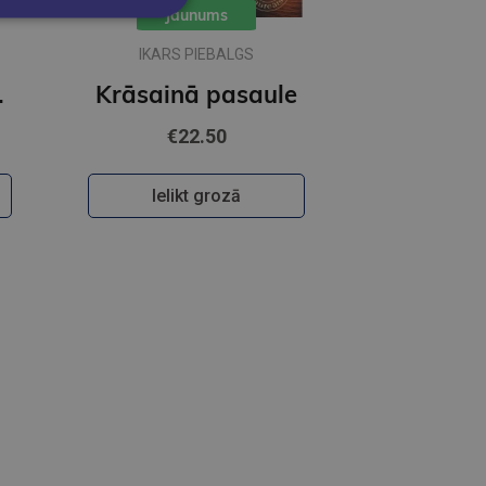
Jaunums
IKARS PIEBALGS
ečkai
Krāsainā pasaule
€22.50
Ielikt grozā