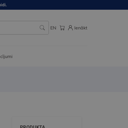
idi.
EN
Ienākt
cījumi
PRODUKTA