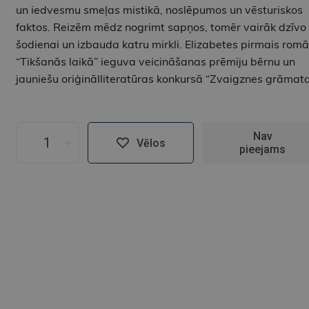
un iedvesmu smeļas mistikā, noslēpumos un vēsturiskos
faktos. Reizēm mēdz nogrimt sapņos, tomēr vairāk dzīvo
šodienai un izbauda katru mirkli. Elizabetes pirmais rom
“Tikšanās laikā” ieguva veicināšanas prēmiju bērnu un
jauniešu oriģinālliteratūras konkursā “Zvaigznes grāmata
Nav
-
+
Vēlos
pieejams