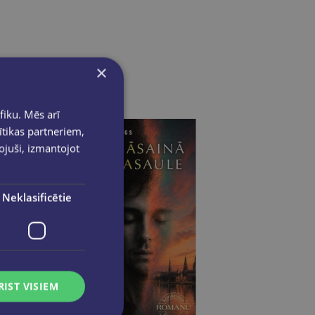
×
fiku. Mēs arī
ītikas partneriem,
pojuši, izmantojot
Neklasificētie
RIST VISIEM