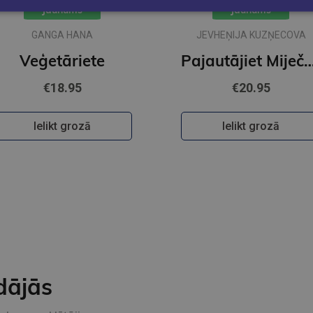
Jaunums
Jaunums
GANGA HANA
JEVHEŅIJA KUZŅECOVA
Veģetāriete
Pajautājiet Mij
€18.95
€20.95
Ielikt grozā
Ielikt grozā
dājās