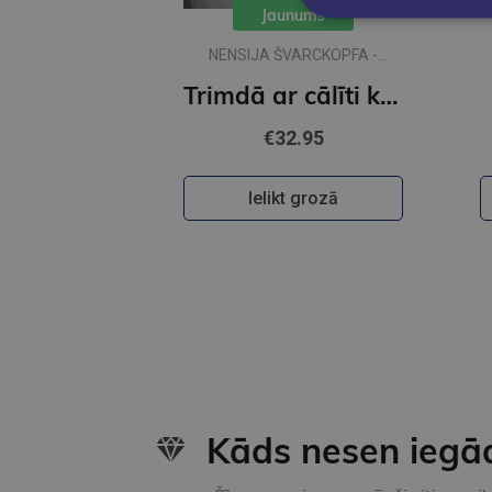
Jaunums
NENSIJA ŠVARCKOPFA -
ŽARMINA
Trimdā ar cālīti kabatā
€32.95
Ielikt grozā
Kāds nesen iegā