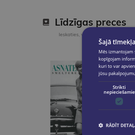
Līdzīgas preces
Ieskaties, varbūt noder
Šajā tīmekļa
Mēs izmantojam sī
kopīgojam informā
kuri to var apvien
jūsu pakalpojum
Strikti
nepieciešamie
RĀDĪT DETAĻ