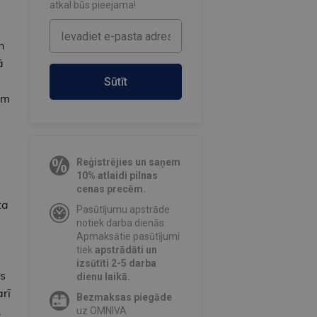
atkal būs pieejama!
n
ā
Sūtīt
ēm
Reģistrējies un saņem
10% atlaidi pilnas
cenas precēm.
ta
Pasūtījumu apstrāde
notiek darba dienās.
Apmaksātie pasūtījumi
tiek
apstrādāti un
izsūtīti 2-5 darba
s
dienu laikā.
rī
Bezmaksas piegāde
.
uz OMNIVA