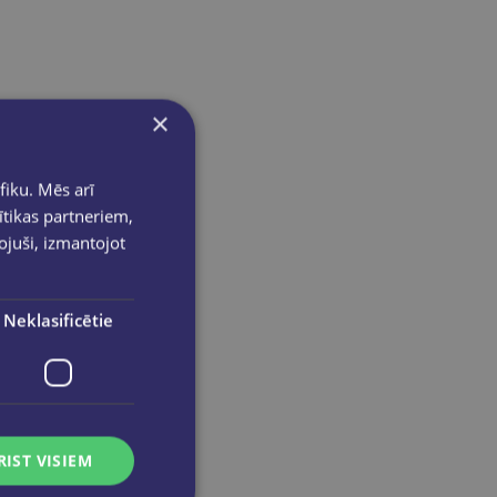
×
fiku. Mēs arī
ītikas partneriem,
pojuši, izmantojot
Neklasificētie
RIST VISIEM