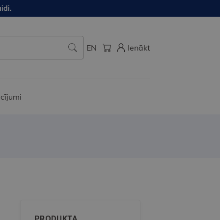
idi.
EN
Ienākt
cījumi
PRODUKTA