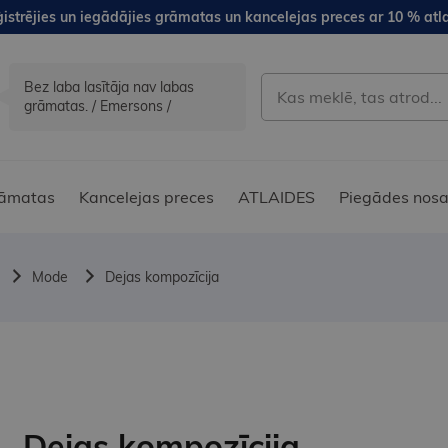
istrējies un iegādājies grāmatas un kancelejas preces ar 10 % atla
Bez laba lasītāja nav labas
grāmatas. / Emersons /
āmatas
Kancelejas preces
ATLAIDES
Piegādes nosa
Mode
Dejas kompozīcija
Dejas kompozīcija