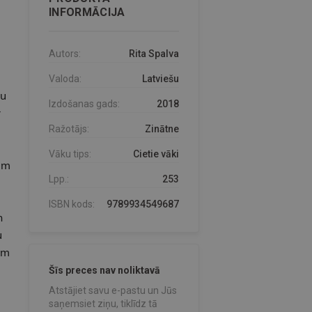
INFORMĀCIJA
Autors:
Rita Spalva
Valoda:
Latviešu
ju
Izdošanas gads:
2018
r
Ražotājs:
Zinātne
Vāku tips:
Cietie vāki
em
Lpp.:
253
ISBN kods:
9789934549687
n
u
em
Šīs preces nav noliktavā
Atstājiet savu e-pastu un Jūs
saņemsiet ziņu, tiklīdz tā