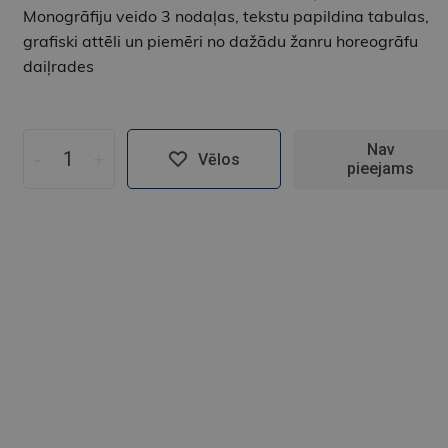
Monogrāfiju veido 3 nodaļas, tekstu papildina tabulas,
grafiski attēli un piemēri no dažādu žanru horeogrāfu
daiļrades
Nav
-
+
Vēlos
pieejams