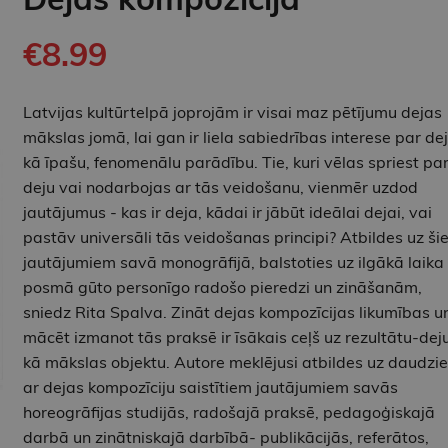
€8.99
Latvijas kultūrtelpā joprojām ir visai maz pētījumu dejas
mākslas jomā, lai gan ir liela sabiedrības interese par de
kā īpašu, fenomenālu parādību. Tie, kuri vēlas spriest pa
deju vai nodarbojas ar tās veidošanu, vienmēr uzdod
jautājumus - kas ir deja, kādai ir jābūt ideālai dejai, vai
pastāv universāli tās veidošanas principi? Atbildes uz ši
jautājumiem savā monogrāfijā, balstoties uz ilgākā laika
posmā gūto personīgo radošo pieredzi un zināšanām,
sniedz Rita Spalva. Zināt dejas kompozīcijas likumības u
mācēt izmanot tās praksē ir īsākais ceļš uz rezultātu-dej
kā mākslas objektu. Autore meklējusi atbildes uz daudzi
ar dejas kompozīciju saistītiem jautājumiem savās
horeogrāfijas studijās, radošajā praksē, pedagoģiskajā
darbā un zinātniskajā darbībā- publikācijās, referātos,