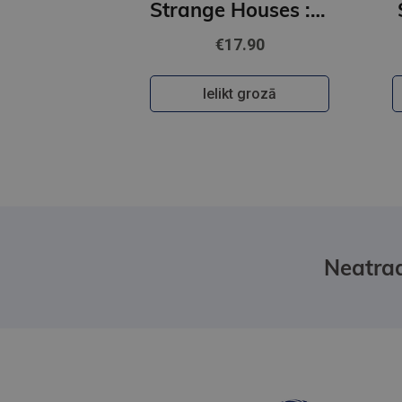
Strange Houses : The Chilling Japanese Mystery Sensation
€17.90
Ielikt grozā
Neatrad