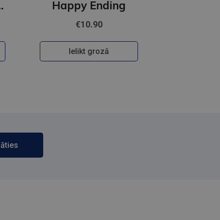
 Happiness
Happy Ending
€10.90
Ielikt grozā
āties