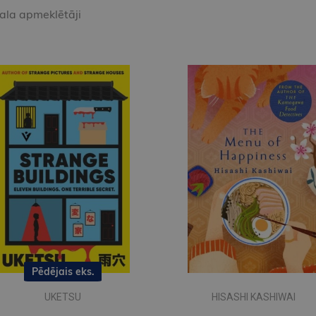
kala apmeklētāji
Pēdējais eks.
UKETSU
HISASHI KASHIWAI