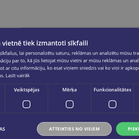
 vietnē tiek izmantoti sīkfaili
kfailus, lai personalizētu saturu, reklāmas un analizētu mūsu tra
ciju par to, kā jūs lietojat mūsu vietni ar mūsu reklāmas un anal
ot ar citu informāciju, ko esat viņiem sniedzis vai ko viņi ir apko
us.
Lasīt vairāk
Veiktspējas
Mērķa
Funkcionalitātes
AS
ATTEIKTIES NO VISIEM
PIEK