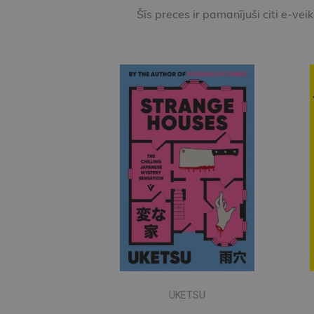
Šīs preces ir pamanījuši citi e-vei
UKETSU