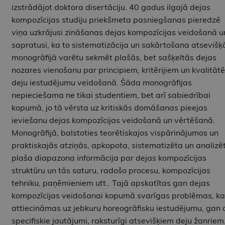
izstrādājot doktora disertāciju. 40 gadus ilgajā dejas
kompozīcijas studiju priekšmeta pasniegšanas pieredzē
viņa uzkrājusi zināšanas dejas kompozīcijas veidošanā u
sapratusi, ka to sistematizācija un sakārtošana atsevišķ
monogrāfijā varētu sekmēt plašās, bet sašķeltās dejas
nozares vienošanu par principiem, kritērijiem un kvalitāt
deju iestudējumu veidošanā. Šāda monogrāfijas
nepieciešama ne tikai studentiem, bet arī sabiedrībai
kopumā, jo tā vērsta uz kritiskās domāšanas pieejas
ieviešanu dejas kompozīcijas veidošanā un vērtēšanā.
Monogrāfijā, balstoties teorētiskajos vispārinājumos un
praktiskajās atziņās, apkopota, sistematizēta un analizē
plaša diapazona informācija par dejas kompozīcijas
struktūru un tās saturu, radošo procesu, kompozīcijas
tehniku, paņēmieniem utt.. Tajā apskatītas gan dejas
kompozīcijas veidošanai kopumā svarīgas problēmas, ka
attiecināmas uz jebkuru horeogrāfisku iestudējumu, gan a
specifiskie jautājumi, raksturīgi atsevišķiem deju žanriem