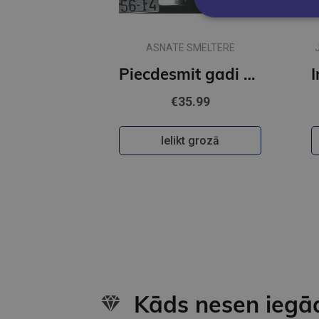
ASNATE SMELTERE
Piecdesmit gadi Rīgas modē
€35.99
Ielikt grozā
Kāds nesen iegā