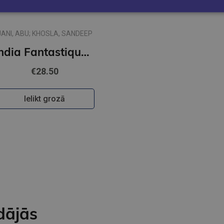
JANI, ABU; KHOSLA, SANDEEP
India Fantastique Fashion
€28.50
Ielikt grozā
dājās