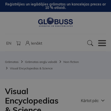
Reģistrējies un iegādājies grāmatas un kancelejas preces ar
10 % atlaidi.
EN
Ienākt
Grāmatas
Grāmatas angļu valodā
Non-fiction
Visual Encyclopedias & Science
Visual
Encyclopedias
Kārtot pēc
& Science