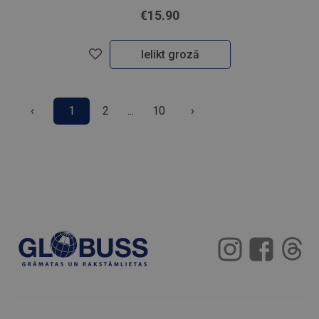
€15.90
Ielikt grozā
‹
1
2
...
10
›