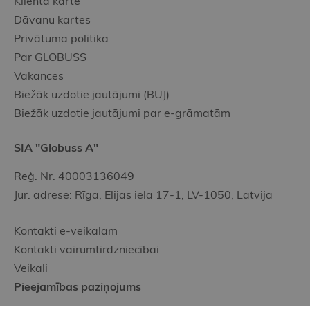
Klienta karte
Dāvanu kartes
Privātuma politika
Par GLOBUSS
Vakances
Biežāk uzdotie jautājumi (BUJ)
Biežāk uzdotie jautājumi par e-grāmatām
SIA "Globuss A"
Reģ. Nr. 40003136049
Jur. adrese: Rīga, Elijas iela 17-1, LV-1050, Latvija
Kontakti e-veikalam
Kontakti vairumtirdzniecībai
Veikali
Pieejamības paziņojums