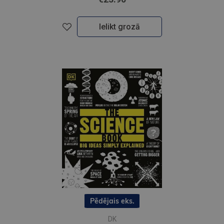
Ielikt grozā
Pēdējais eks.
DK