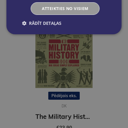
ATTEIKTIES NO VISIEM
RĀDĪT DETAĻAS
Pēdējais eks.
DK
The Military History Book : Big Ideas Simply Explained
€23.90