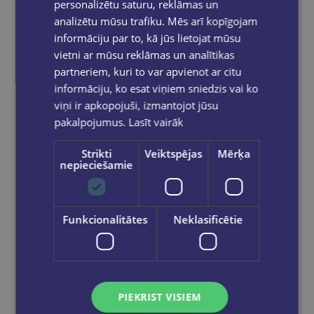
personalizētu saturu, reklāmas un
analizētu mūsu trafiku. Mēs arī kopīgojam
informāciju par to, kā jūs lietojat mūsu
vietni ar mūsu reklāmas un analītikas
partneriem, kuri to var apvienot ar citu
informāciju, ko esat viņiem sniedzis vai ko
viņi ir apkopojuši, izmantojot jūsu
pakalpojumus.
Lasīt vairāk
Strikti
Veiktspējas
Mērķa
nepieciešamie
Pēdējais eks.
SAHAR HUNEIDI PALMER
Funkcionalitātes
Neklasificētie
The Essential Book of Numerology : How to use the power of numbers
€9.90
PIEKRIST VISIEM
Ielikt grozā