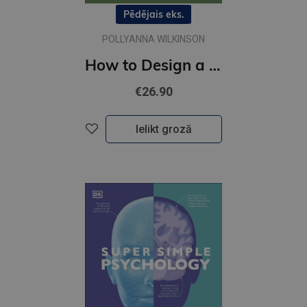
Pēdējais eks.
POLLYANNA WILKINSON
How to Design a Garden : Create and Maintain Your Dream Garden
€26.90
Ielikt grozā