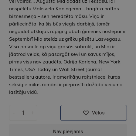
vēl vairāk... Augustā Mia dodas uz Teksasu, lai
nospēlētu Maksvela Kaningema – bagāta naftas
biznesmeņa – sen neredzēto māsu. Viņa ir
pārliecināta, ka šis būs viegls darbiņš, tomēr
negaidot atklājas rūpīgi glabāti ģimenes noslēpumi.
Septembrī Mia steidz uz grēku pilsētu Lasvegasu.
Visa pasaule ap viņu grasās sabrukt, un Miai ir
jāatrod veids, kā pasargāt sevi un savus mīļos,
pirms viss nav zaudēts. Odrija Karlena, New York
Times, USA Today un Wall Street Journal
bestselleru autore, ir amerikāņu rakstniece, kuras
seksīgie mīlas romāni ir pieprasīti dažāda vecuma
lasītāju vidū.
-
+
Vēlos
Nav pieejams