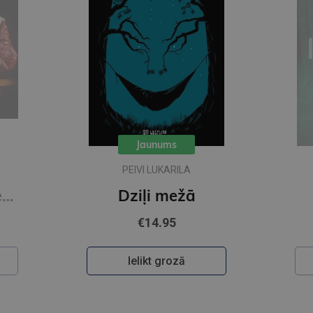
Jaunums
FRĪDA MAKFADENA
Ieslodzītais
€22.95
Ielikt grozā