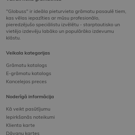
"Globuss" ir ideāla pieturvieta grāmatu pasaulē tiem,
kas vēlas iepazīties ar mūsu profesionālo,
pieredzējušo speciālistu izvēlētu - starptautisko un
vietējo izdevēju labāko un populārāko izdevumu
klāstu.
Veikala kategorijas
Grāmatu katalogs
E-grāmatu katalogs
Kancelejas preces
Noderīgā informācija
Kā veikt pasūtījumu
Iepirkšanās noteikumi
Klienta karte
Dāvanu kartes