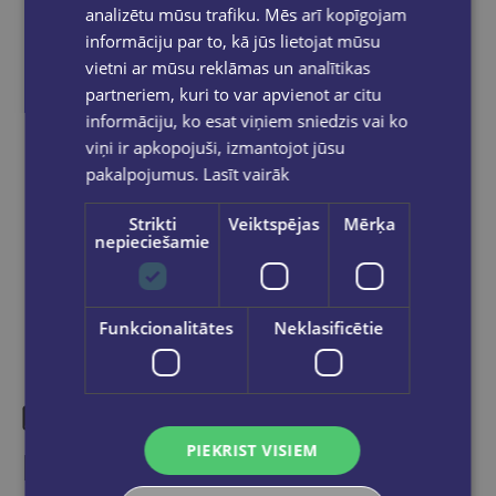
analizētu mūsu trafiku. Mēs arī kopīgojam
pakomātiem Latvijā
pasūtījumiem no €40.00.
informāciju par to, kā jūs lietojat mūsu
Bezmaksas piegāde jebkurā GLOBUSS
vietni ar mūsu reklāmas un analītikas
grāmatnīcā 1-5 darba dienu laikā, kad
pasūtījums būs gatavs saņemšanai, saņemsi
partneriem, kuri to var apvienot ar citu
e-pastu un/ vai SMS.
informāciju, ko esat viņiem sniedzis vai ko
viņi ir apkopojuši, izmantojot jūsu
pakalpojumus.
Lasīt vairāk
Strikti
Veiktspējas
Mērķa
Dalies sociālajos tīklos:
nepieciešamie
Funkcionalitātes
Neklasificētie
PIEKRIST VISIEM
Līdzīgas preces