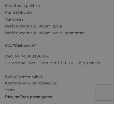
Privātuma politika
Par GLOBUSS
Vakances
Biežāk uzdotie jautājumi (BUJ)
Biežāk uzdotie jautājumi par e-grāmatām
SIA "Globuss A"
Reģ. Nr. 40003136049
Jur. adrese: Rīga, Elijas iela 17-1, LV-1050, Latvija
Kontakti e-veikalam
Kontakti vairumtirdzniecībai
Veikali
Pieejamības paziņojums