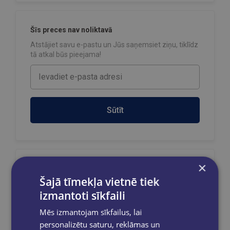
Šīs preces nav noliktavā
Atstājiet savu e-pastu un Jūs saņemsiet ziņu, tiklīdz
tā atkal būs pieejama!
Sūtīt
×
Reģistrējies un saņem 10% atlaidi pilnas
cenas precēm.
Šajā tīmekļa vietnē tiek
izmantoti sīkfaili
Pasūtījumu apstrāde notiek darba dienās.
Apmaksātie pasūtījumi tiek
apstrādāti un
Mēs izmantojam sīkfailus, lai
izsūtīti 2-5 darba dienu laikā.
personalizētu saturu, reklāmas un
Bezmaksas piegāde
uz OMNIVA