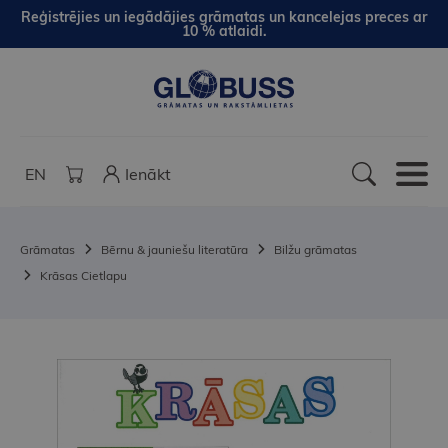
Reģistrējies un iegādājies grāmatas un kancelejas preces ar
10 % atlaidi.
EN
Ienākt
Grāmatas
Bērnu & jauniešu literatūra
Bilžu grāmatas
Krāsas Cietlapu