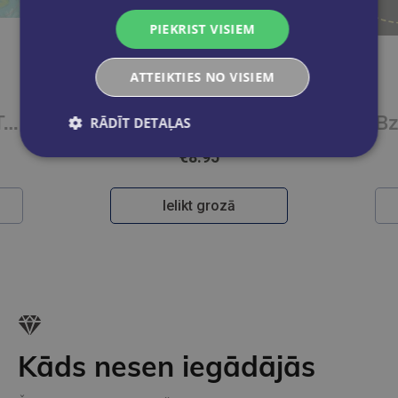
PIEKRIST VISIEM
ATTEIKTIES NO VISIEM
Saldus sapņus. Tausti un sajūti
Lauku sētā. Tausti un sajūti
RĀDĪT DETAĻAS
€8.95
Ielikt grozā
Kāds nesen iegādājās