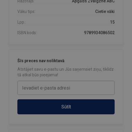
Ražotājs:
Apgāds Zvaigzne ABC
Vāku tips:
Cietie vāki
Lpp.:
15
ISBN kods:
9789934086502
Šīs preces nav noliktavā
Atstājiet savu e-pastu un Jūs saņemsiet ziņu, tiklīdz
tā atkal būs pieejama!
Sūtīt