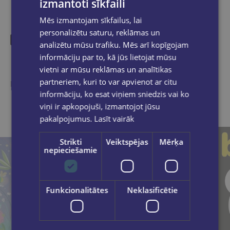
izmantoti sīkfaili
Mēs izmantojam sīkfailus, lai
personalizētu saturu, reklāmas un
analizētu mūsu trafiku. Mēs arī kopīgojam
informāciju par to, kā jūs lietojat mūsu
Līdzīgas preces
vietni ar mūsu reklāmas un analītikas
partneriem, kuri to var apvienot ar citu
Ieskaties, varbūt noder
informāciju, ko esat viņiem sniedzis vai ko
viņi ir apkopojuši, izmantojot jūsu
pakalpojumus.
Lasīt vairāk
Strikti
Veiktspējas
Mērķa
nepieciešamie
Funkcionalitātes
Neklasificētie