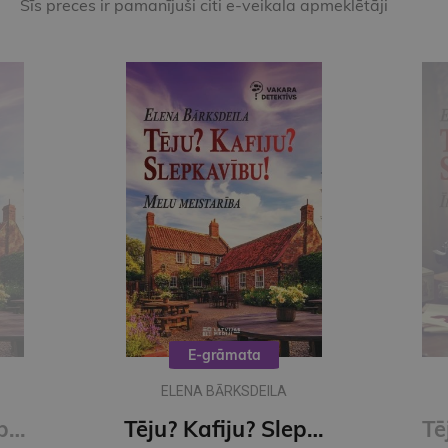
Šīs preces ir pamanījuši citi e-veikala apmeklētāji
E-grāmata
ELENA BĀRKSDEILA
Tēju? Kafiju? Slepkavību? Vakara detektīvs
Tēju? Kafiju? Slepkavību! Melu meistarība (e-grāmata)