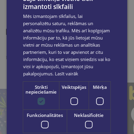
izmantoti sīkfaili
Mēs izmantojam sīkfailus, lai
personalizētu saturu, reklāmas un
analizētu mūsu trafiku. Mēs arī kopīgojam
informāciju par to, kā jūs lietojat mūsu
Līdzīgas preces
vietni ar mūsu reklāmas un analītikas
partneriem, kuri to var apvienot ar citu
Ieskaties, varbūt noder
informāciju, ko esat viņiem sniedzis vai ko
viņi ir apkopojuši, izmantojot jūsu
pakalpojumus.
Lasīt vairāk
Strikti
Veiktspējas
Mērķa
nepieciešamie
Funkcionalitātes
Neklasificētie