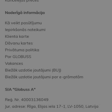
Kancelejas preces
Noderīgā informācija
Kā veikt pasūtījumu
Iepirkšanās noteikumi
Klienta karte
Dāvanu kartes
Privātuma politika
Par GLOBUSS
Vakances
Biežāk uzdotie jautājumi (BUJ)
Biežāk uzdotie jautājumi par e-grāmatām
SIA "Globuss A"
Reģ. Nr. 40003136049
Jur. adrese: Rīga, Elijas iela 17-1, LV-1050, Latvija