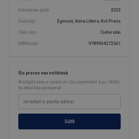
Izdošanas gads:
2023
Ražotājs:
Egmont, Alma Littera, Kid Press
Vāku tips:
Cietie vāki
ISBN kods:
9789934272561
Šīs preces nav noliktavā
Atstājiet savu e-pastu un Jūs saņemsiet ziņu, tiklīdz
tā atkal būs pieejama!
Sūtīt