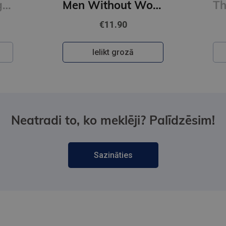
First Person Singular : mind-bending new collection of short stories
Men Without Women
€11.90
Ielikt grozā
Neatradi to, ko meklēji? Palīdzēsim!
Sazināties