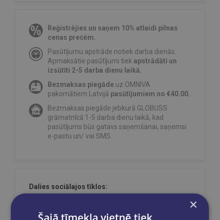
Reģistrējies un saņem 10% atlaidi pilnas
cenas precēm.
Pasūtījumu apstrāde notiek darba dienās.
Apmaksātie pasūtījumi tiek
apstrādāti un
izsūtīti 2-5 darba dienu laikā.
Bezmaksas piegāde
uz OMNIVA
pakomātiem Latvijā
pasūtījumiem no €40.00.
Bezmaksas piegāde jebkurā GLOBUSS
grāmatnīcā 1-5 darba dienu laikā, kad
pasūtījums būs gatavs saņemšanai, saņemsi
e-pastu un/ vai SMS.
Dalies sociālajos tīklos:
×
Šajā tīmekļa vietnē tiek