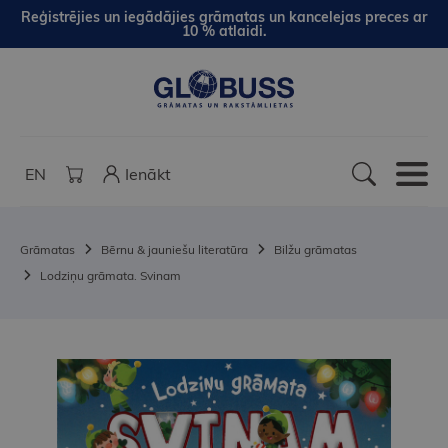
Reģistrējies un iegādājies grāmatas un kancelejas preces ar
10 % atlaidi.
EN
Ienākt
Grāmatas
Bērnu & jauniešu literatūra
Bilžu grāmatas
Lodziņu grāmata. Svinam