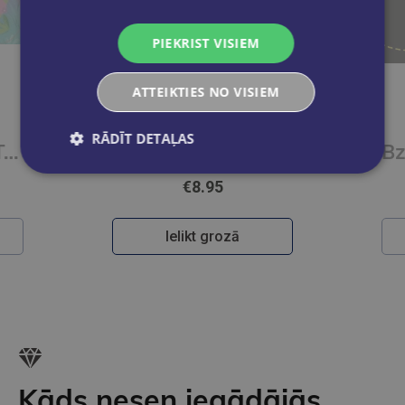
PIEKRIST VISIEM
ATTEIKTIES NO VISIEM
RĀDĪT DETAĻAS
Saldus sapņus. Tausti un sajūti
Lauku sētā. Tausti un sajūti
€8.95
Ielikt grozā
Kāds nesen iegādājās