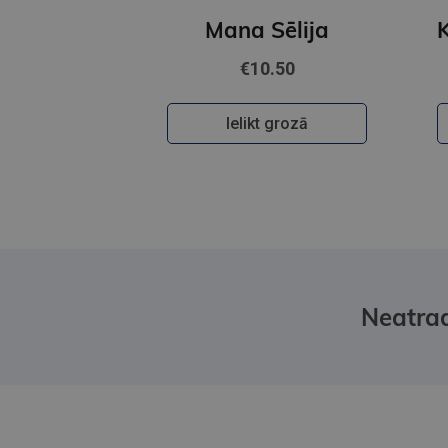
Mana Sēlija
€10.50
Ielikt grozā
Neatrad