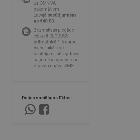
uz OMNIVA
pakomātiem
Latvijā
pasūtījumiem
no €40.00.
Bezmaksas piegāde
jebkurā GLOBUSS
grāmatnīcā 1-5 darba
dienu laikā, kad
pasūtījums būs gatavs
saņemšanai, saņemsi
e-pastu un/ vai SMS.
Dalies sociālajos tīklos: