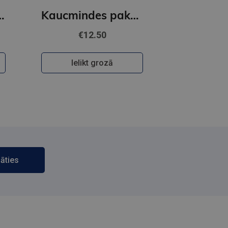
lux paperback featuring exclusive character artwork
Kaucmindes pakavs
€12.50
Ielikt grozā
āties