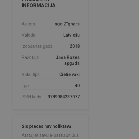
INFORMĀCIJA
Autors:
Ingo Zīgners
Valoda:
Latviešu
Izdošanas gads:
2018
Ražotājs:
Jāņa Rozes
apgāds
Vāku tips:
Cietie vāki
Lpp.:
40
ISBN kods:
9789984237077
Šīs preces nav noliktavā
Atstājiet savu e-pastu un Jūs