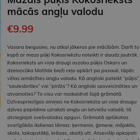
mācās angļu valodu
€9.99
Vasara beigusies, nu atkal jākeras pie mācībām. Darīt to
kopā ar mazo pūķi Kokosriekstu noteikti ir daudz jautrāk.
Kokosrieksts un viņa draugi aszobu pūķis Oskars un
dzeloņcūka Matilde bieži ceļo apkārt pa pasauli, tāpēc
vēlas iemācīties angļu valodu. Kā angliski pateikt “pūķis”,
“saulesbrilles” vai “pirāts”? Kā angliski sasveicināties un
atvainoties? To visu var noskaidrot šajā grāmatā.
Dzīvespriecīgas ainiņas no Kokosrieksta un viņa draugu
dzīves papildina uzraksti angļu un latviešu valodā, tā
atvieglojot svešvalodas apguvi. Grāmatā aplūkotas
svarīgākās ikdienas tēmas: ķermenis, ģimene, mājoklis,
skola, laikapstākļi, krāsas, skaitļi utt. Atsevišķi apkopoti