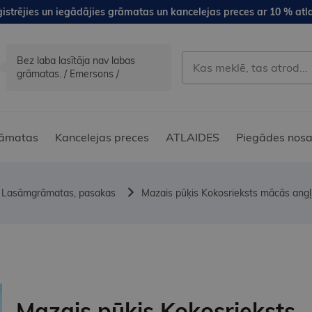
istrējies un iegādājies grāmatas un kancelejas preces ar 10 % atla
Bez laba lasītāja nav labas
grāmatas. / Emersons /
āmatas
Kancelejas preces
ATLAIDES
Piegādes nosa
Lasāmgrāmatas, pasakas
Mazais pūķis Kokosrieksts mācās angļ
Mazais pūķis Kokosrieksts