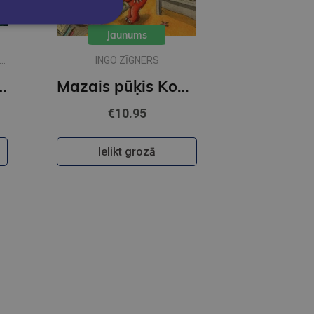
Jaunums
INGO ZĪGNERS
ciik liela ir pasaule?
Mazais pūķis Kokosrieksts satraukumi Pūķu skolā
€10.95
Ielikt grozā