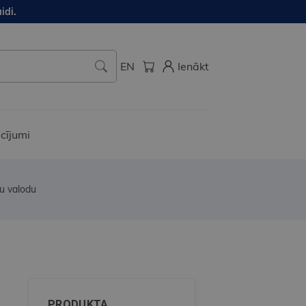
idi.
EN
Ienākt
cījumi
u valodu
PRODUKTA