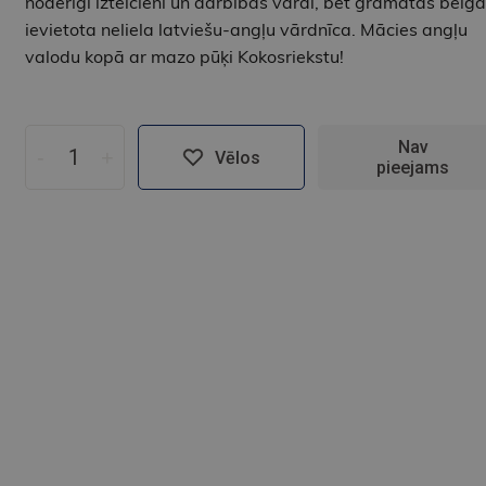
noderīgi izteicieni un darbības vārdi, bet grāmatas beig
ievietota neliela latviešu-angļu vārdnīca. Mācies angļu
valodu kopā ar mazo pūķi Kokosriekstu!
Nav
-
+
Vēlos
pieejams