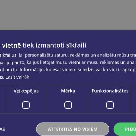
 vietnē tiek izmantoti sīkfaili
kfailus, lai personalizētu saturu, reklāmas un analizētu mūsu tra
ciju par to, kā jūs lietojat mūsu vietni ar mūsu reklāmas un anal
ot ar citu informāciju, ko esat viņiem sniedzis vai ko viņi ir apko
us.
Lasīt vairāk
Veiktspējas
Mērķa
Funkcionalitātes
AS
ATTEIKTIES NO VISIEM
PIEK