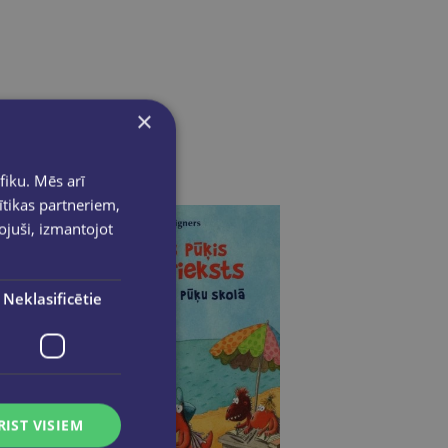
×
fiku. Mēs arī
ītikas partneriem,
pojuši, izmantojot
Neklasificētie
RIST VISIEM