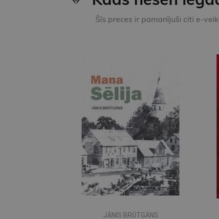
Šīs preces ir pamanījuši citi e-vei
JĀNIS BRŪTGĀNS