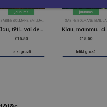
Jaunums
Jaunums
SABĪNE BOLMANE, EMĪLIJA
SABĪNE BOLMANE, EMĪLIJA
DŽUBAKA
DŽUBAKA
Klau, tēti.. vai desmit ir daudz?
Klau, mammu.. 
€15.50
€15.50
Ielikt grozā
Ielikt grozā
dājās