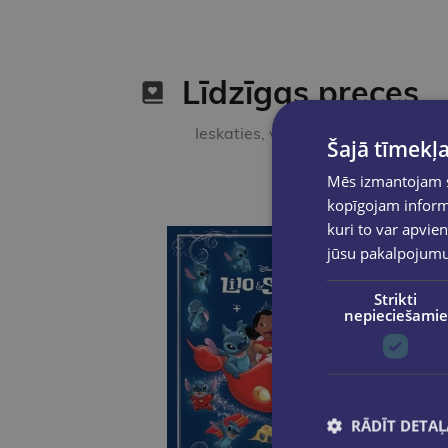
Līdzīgas preces
Ieskaties, varbūt noder
Šajā tīmekļa
Mēs izmantojam sī
kopīgojam informā
kuri to var apvien
jūsu pakalpojum
Strikti
nepieciešamie
RĀDĪT DETAĻ