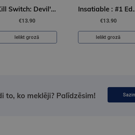
Kill Switch: Devil's Night #3
Insatiable : #1 Edge of Darkness series : de
€13.90
€13.90
Ielikt grozā
Ielikt grozā
i to, ko meklēji? Palīdzēsim!
Sazin