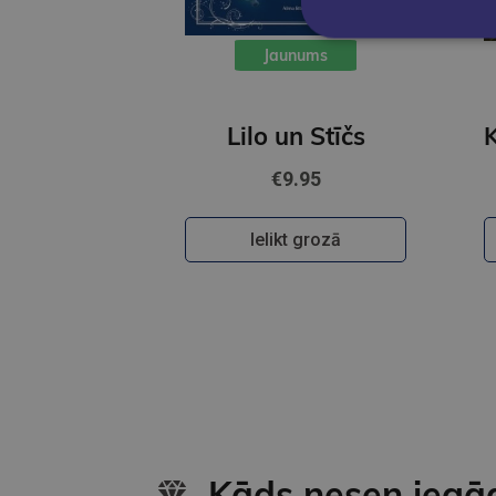
Jaunums
Lilo un Stīčs
€9.95
Ielikt grozā
Kāds nesen iegā