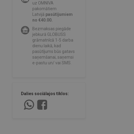
uz OMNIVA
pakomātiem
Latvijā
pasūtījumiem
no €40.00.
Bezmaksas piegāde
jebkurā GLOBUSS
grāmatnīcā 1-5 darba
dienu laikā, kad
pasūtījums būs gatavs
saņemšanai, saņemsi
e-pastu un/ vai SMS.
Dalies sociālajos tīklos: