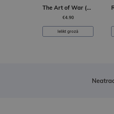
The Art of War (Collins Classics)
€4.90
Ielikt grozā
Neatrad