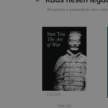
Šīs preces ir pamanījuši citi e-vei
SUN TZU