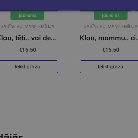
Jaunums
Jaunums
SABĪNE BOLMANE, EMĪLIJA
SABĪNE BOLMANE, EMĪLIJA
DŽUBAKA
DŽUBAKA
Klau, tēti.. vai desmit ir daudz?
Klau, mammu.. 
€15.50
€15.50
Ielikt grozā
Ielikt grozā
dājās