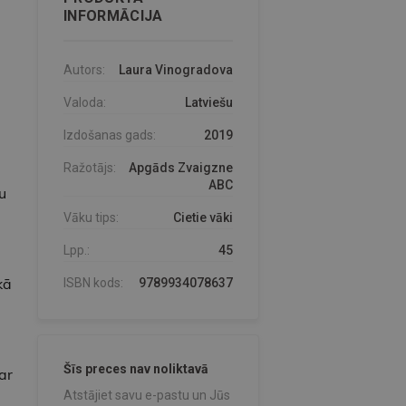
INFORMĀCIJA
Autors:
Laura Vinogradova
Valoda:
Latviešu
Izdošanas gads:
2019
Ražotājs:
Apgāds Zvaigzne
ABC
u
Vāku tips:
Cietie vāki
Lpp.:
45
kā
ISBN kods:
9789934078637
Šīs preces nav noliktavā
ar
Atstājiet savu e-pastu un Jūs