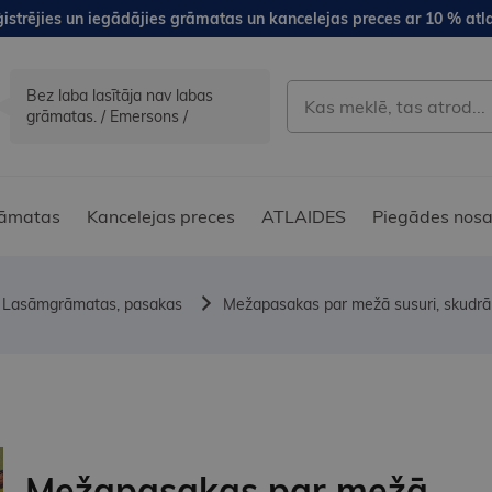
istrējies un iegādājies grāmatas un kancelejas preces ar 10 % atla
Bez laba lasītāja nav labas
grāmatas. / Emersons /
āmatas
Kancelejas preces
ATLAIDES
Piegādes nosa
Lasāmgrāmatas, pasakas
Mežapasakas par mežā susuri, skudrām
Mežapasakas par mežā