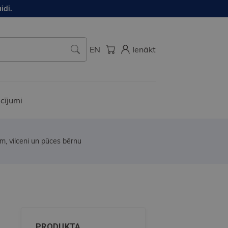
idi.
EN
Ienākt
cījumi
, vilceni un pūces bērnu
PRODUKTA