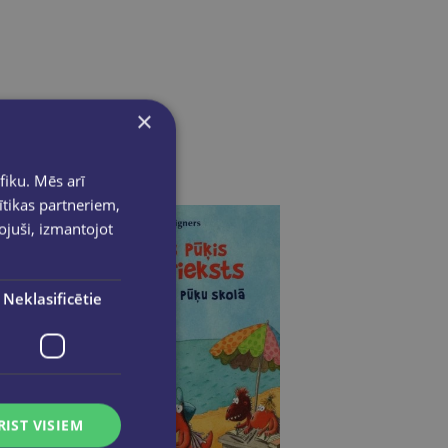
×
fiku. Mēs arī
ītikas partneriem,
pojuši, izmantojot
Neklasificētie
RIST VISIEM