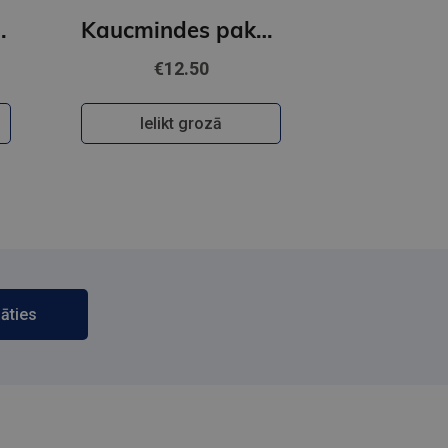
holoģija
Kaucmindes pakavs
€12.50
Ielikt grozā
āties