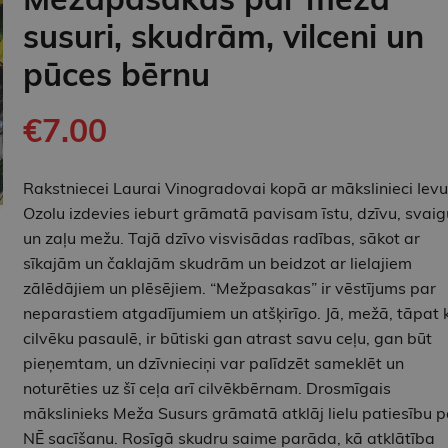
susuri, skudrām, vilceni un
pūces bērnu
€7.00
Rakstniecei Laurai Vinogradovai kopā ar mākslinieci Ievu
Ozolu izdevies ieburt grāmatā pavisam īstu, dzīvu, svaig
un zaļu mežu. Tajā dzīvo visvisādas radības, sākot ar
sīkajām un čaklajām skudrām un beidzot ar lielajiem
zālēdājiem un plēsējiem. “Mežpasakas” ir vēstījums par
neparastiem atgadījumiem un atšķirīgo. Jā, mežā, tāpat 
cilvēku pasaulē, ir būtiski gan atrast savu ceļu, gan būt
pieņemtam, un dzīvnieciņi var palīdzēt sameklēt un
noturēties uz šī ceļa arī cilvēkbērnam. Drosmīgais
mākslinieks Meža Susurs grāmatā atklāj lielu patiesību p
NĒ sacīšanu. Rosīgā skudru saime parāda, kā atklātība