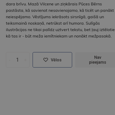
dara brīvu. Mazā Vilcene un ziņkārais Pūces Bērns
pastāsta, kā savienot nesavienojamo, kā ticēt un panākt
neiespējamo. Vēstījums iekrāsots sirsnīgā, gaišā un
teiksmainā noskaņā, netrūkst arī humora. Sulīgās
ilustrācijas ne tikai palīdz uztvert tekstu, bet ļauj iztēlotie
kā tas ir - būt meža iemītniekam un nonākt mežpasakā.
Nav
-
+
Vēlos
pieejams