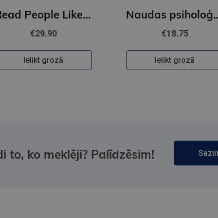
Read People Like a Book : How to Analyze, Understand, and Predict People's Emotions, Thoughts, Inten
Naudas psi
€29.90
€18.75
Ielikt grozā
Ielikt grozā
i to, ko meklēji? Palīdzēsim!
Sazin