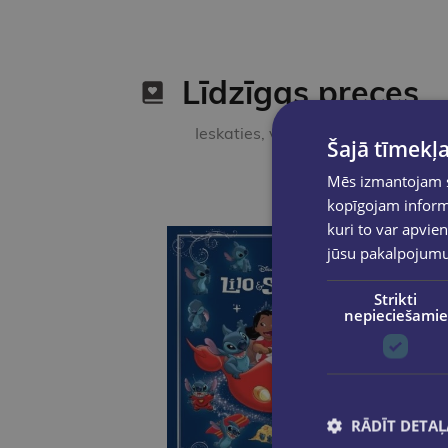
Līdzīgas preces
Ieskaties, varbūt noder
Šajā tīmekļa
Mēs izmantojam sī
kopīgojam informā
kuri to var apvien
jūsu pakalpojum
Strikti
nepieciešamie
RĀDĪT DETAĻ