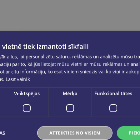
 vietnē tiek izmantoti sīkfaili
kfailus, lai personalizētu saturu, reklāmas un analizētu mūsu tra
ciju par to, kā jūs lietojat mūsu vietni ar mūsu reklāmas un anal
ot ar citu informāciju, ko esat viņiem sniedzis vai ko viņi ir apko
us.
Lasīt vairāk
Veiktspējas
Mērķa
Funkcionalitātes
AS
ATTEIKTIES NO VISIEM
PIEK