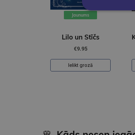
Jaunums
Lilo un Stīčs
€9.95
Ielikt grozā
Kāds nesen iegā