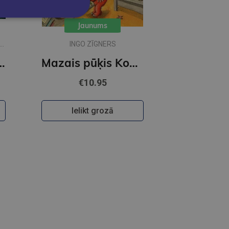
Jaunums
INGO ZĪGNERS
ciik liela ir pasaule?
Mazais pūķis Kokosrieksts satraukumi Pūķu skolā
€10.95
Ielikt grozā