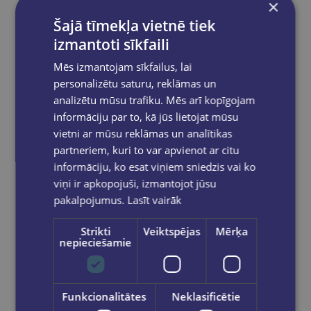
×
Sūtīt
Šajā tīmekļa vietnē tiek
izmantoti sīkfaili
Mēs izmantojam sīkfailus, lai
personalizētu saturu, reklāmas un
Reģistrējies un saņem 10% atlaidi pilnas
analizētu mūsu trafiku. Mēs arī kopīgojam
cenas precēm.
informāciju par to, kā jūs lietojat mūsu
Pasūtījumu apstrāde notiek darba dienās.
vietni ar mūsu reklāmas un analītikas
Apmaksātie pasūtījumi tiek
apstrādāti un
partneriem, kuri to var apvienot ar citu
izsūtīti 2-5 darba dienu laikā.
informāciju, ko esat viņiem sniedzis vai ko
Bezmaksas piegāde
uz OMNIVA
viņi ir apkopojuši, izmantojot jūsu
pakomātiem Latvijā
pasūtījumiem no €40.00.
pakalpojumus.
Lasīt vairāk
Bezmaksas piegāde jebkurā GLOBUSS
grāmatnīcā 1-5 darba dienu laikā, kad
Strikti
Veiktspējas
Mērķa
pasūtījums būs gatavs saņemšanai, saņemsi
nepieciešamie
e-pastu un/ vai SMS.
Funkcionalitātes
Neklasificētie