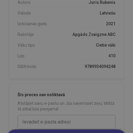
Autors:
Juris Rubenis
Valoda:
Latviešu
Izdošanas gads:
2021
Ražotājs:
Apgāds Zvaigzne ABC
Vāku tips:
Cietie vāki
Lpp.:
410
ISBN kods:
9789934094248
Šīs preces nav noliktavā
Atstājiet savu e-pastu un Jūs saņemsiet ziņu, tiklīdz
tā atkal būs pieejama!