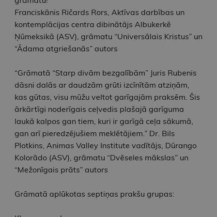
Franciskānis Ričards Rors, Aktīvas darbības un
kontemplācijas centra dibinātājs Albukerkē
Ņūmeksikā (ASV), grāmatu “Universālais Kristus” un
“Ādama atgriešanās” autors
“Grāmatā “Starp divām bezgalībām” Juris Rubenis
dāsni dalās ar daudzām grūti izcīnītām atziņām,
kas gūtas, visu mūžu veltot garīgajām praksēm. Šis
ārkārtīgi noderīgais ceļvedis plašajā garīguma
laukā kalpos gan tiem, kuri ir garīgā ceļa sākumā,
gan arī pieredzējušiem meklētājiem.” Dr. Bils
Plotkins, Animas Valley Institute vadītājs, Dūrango
Kolorādo (ASV), grāmatu “Dvēseles mākslas” un
“Mežonīgais prāts” autors
Grāmatā aplūkotas septiņas prakšu grupas: