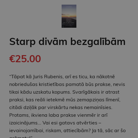
Starp divām bezgalībām
€25.00
“Tāpat kā Juris Rubenis, arī es ticu, ka nākotnē
nobriedušas kristietības pamatā būs prakse, nevis
tikai kādu uzskatu kopums. Svarīgākais ir atrast
praksi, kas reāli ietekmē mūs zemapziņas līmenī,
citādi dziļāk par virskārtu nekas nemainīsies.
Protams, ikviena laba prakse vienmēr ir arī
izaicinājums... Vai esi gatavs atvērties –
ievainojamībai, riskam, attiecībām? Ja tā, sāc ar šo
grāmatu!”