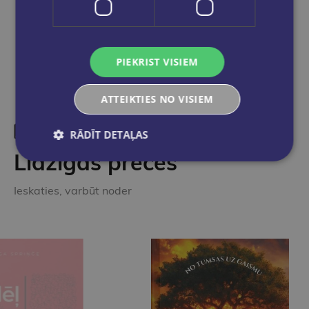
Dalies sociālajos tīklos:
PIEKRIST VISIEM
ATTEIKTIES NO VISIEM
RĀDĪT DETAĻAS
Līdzīgas preces
Ieskaties, varbūt noder