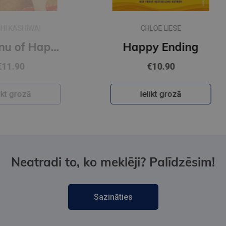
CHLOE LIESE
The Menu of Happiness
Happy Ending
€10.90
Ielikt grozā
Neatradi to, ko meklēji? Palīdzēsim!
Sazināties