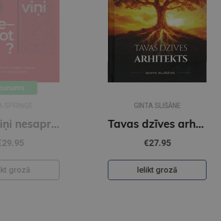
GINTA SLIŠĀNE
Kādēļ viņi nesaprot?
Tavas dzīves arhitekts
€27.95
Ielikt grozā