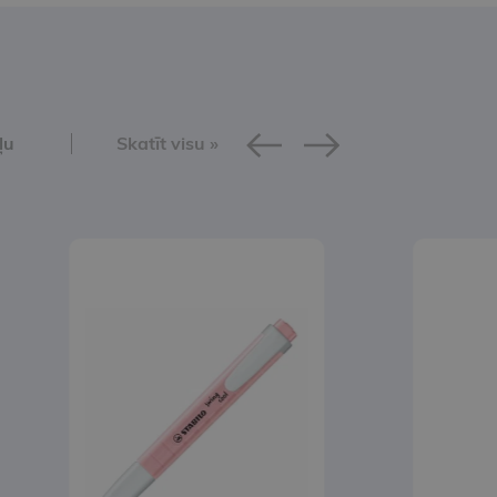
ļu
Skatīt visu »