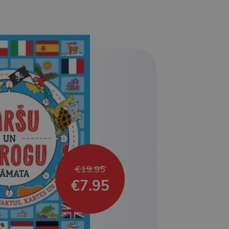
€19.95
€7.95