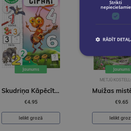
Strikti
nepieciešamie
RĀDĪT DETAĻ
Jaunums
Jaunums
METJŪ KOSTELLO, NĪLS
RIČARDSS
Skudriņa Kāpēcīte. Cipari
Muižas mistēri
€4.95
€9.65
Ielikt grozā
Ielikt grozā