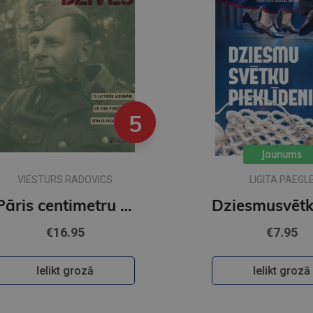
5
Jaunums
VIESTURS RADOVICS
LIGITA PAEGLE
Pāris centimetru dzīves
€16.95
€7.95
Ielikt grozā
Ielikt grozā