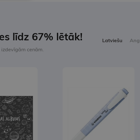
s līdz 67% lētāk!
Latviešu
Ang
ši izdevīgām cenām.