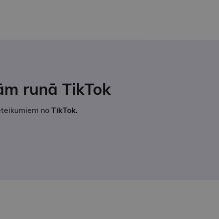
ām runā TikTok
ieteikumiem no
TikTok.