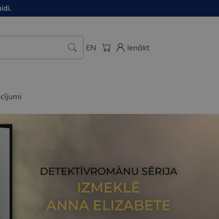
idi.
EN
Ienākt
cījumi