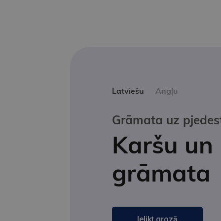
Latviešu
Angļu
Grāmata uz pjedes
Karšu un
grāmata
Ielikt grozā