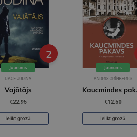
2
Jaunums
Jaunums
DACE JUDINA
ANDRIS GRĪNBERGS
Vajātājs
Kaucmindes 
€22.95
€12.50
Ielikt grozā
Ielikt grozā