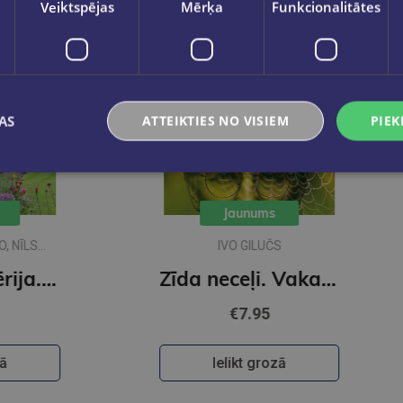
Veiktspējas
Mērķa
Funkcionalitātes
AS
ATTEIKTIES NO VISIEM
PIEK
Jaunums
IVO GILUČS
ja. Vakara detektīvs
Zīda neceļi. Vakara romāns
€7.95
Ielikt grozā