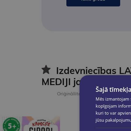
Izdevniecības L
MEDIJI jaunumi 📚
Šajā tīmekļa
Oriģinālliteratūra, tulkojumi, biogr
Mēs izmantojam sī
kopīgojam informā
kuri to var apvien
jūsu pakalpojum