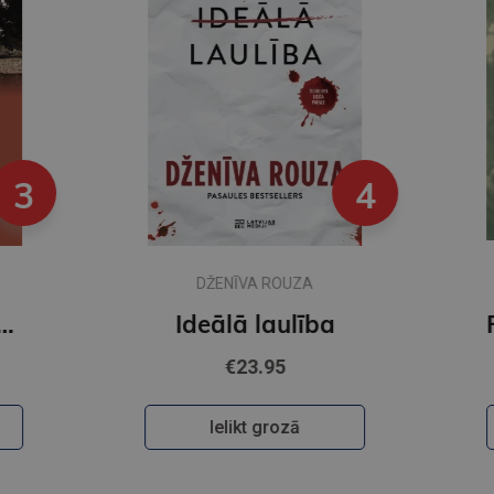
3
4
DŽENĪVA ROUZA
pakavs
Ideālā laulība
€23.95
Ielikt grozā