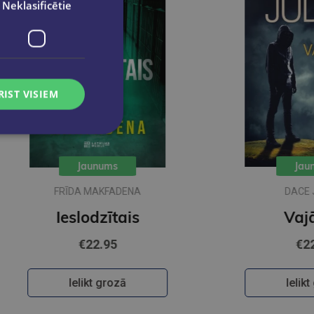
Neklasificētie
RIST VISIEM
Jaunums
Jaunums
FRĪDA MAKFADENA
DACE JUDINA
Ieslodzītais
Vajātājs
€22.95
€22.95
Ielikt grozā
Ielikt grozā