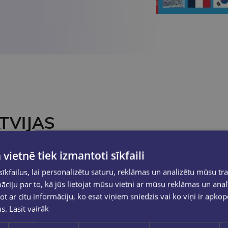
ATVIJAS
Latviešu
Angļu
 vietnē tiek izmantoti sīkfaili
āfijas
kfailus, lai personalizētu saturu, reklāmas un analizētu mūsu tra
ciju par to, kā jūs lietojat mūsu vietni ar mūsu reklāmas un anal
ot ar citu informāciju, ko esat viņiem sniedzis vai ko viņi ir apko
us.
Lasīt vairāk