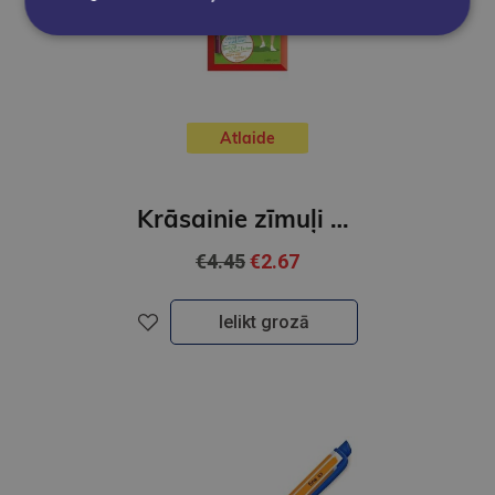
Atlaide
Krāsainie zīmuļi STABILO COLOR | 12 kr.
€4.45
€2.67
Ielikt grozā