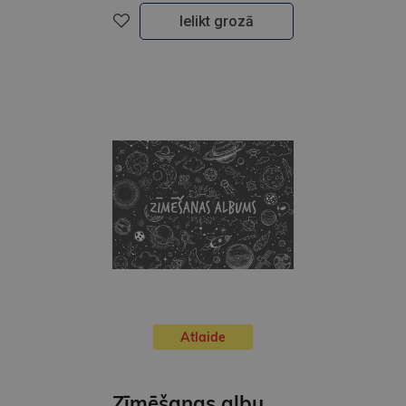
Ielikt grozā
Atlaide
Zīmēšanas albums Stabilo A4 | 25 lapas, 2023