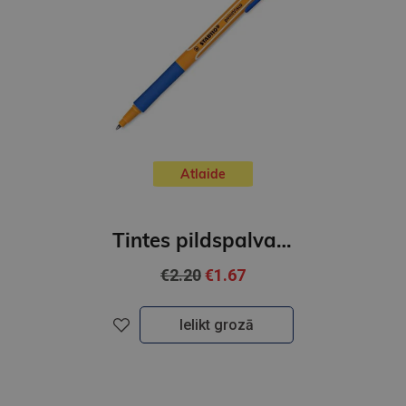
Atlaide
Tintes pildspalva, 0,5 mm - STABILO POINT VISCO ROLLERBALL| Zila
€2.20
€1.67
Ielikt grozā