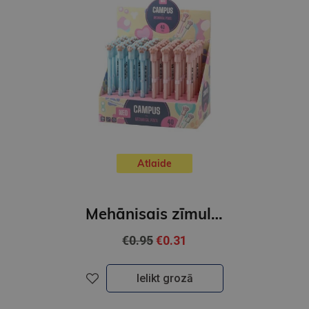
Atlaide
Mehānisais zīmulis,Campus 0,5mm,PAW
€0.95
€0.31
Ielikt grozā