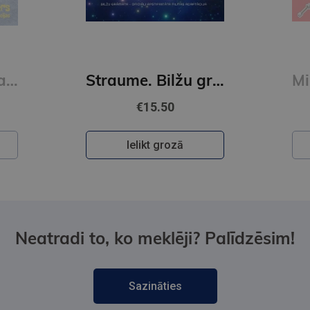
Straume. Bilžu grāmata
Minecraft. Sarkanakmens. Uzlīmju grāmata
€10.50
Ielikt grozā
Neatradi to, ko meklēji? Palīdzēsim!
Sazināties