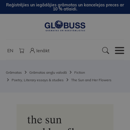
Reģistrējies un iegādājies grāmatas un kancelejas preces ar
10 % atlaidi.
EN
Ienākt
Grāmatas
Grāmatas angļu valodā
Fiction
Poetry, Literary essays & studies
The Sun and Her Flowers