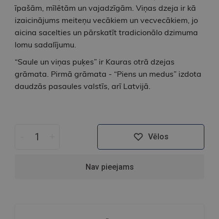
īpašām, mīlētām un vajadzīgām. Viņas dzeja ir kā
izaicinājums meiteņu vecākiem un vecvecākiem, jo
aicina sacelties un pārskatīt tradicionālo dzimuma
lomu sadalījumu.
“Saule un viņas puķes” ir Kauras otrā dzejas
grāmata. Pirmā grāmata - “Piens un medus” izdota
daudzās pasaules valstīs, arī Latvijā.
-
+
Vēlos
Nav pieejams