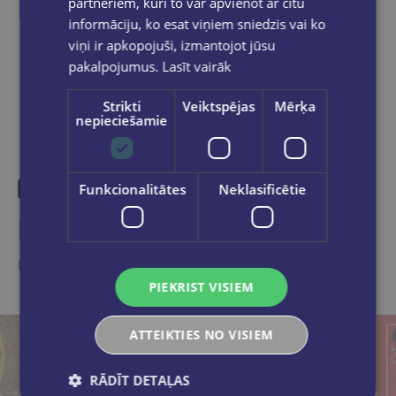
partneriem, kuri to var apvienot ar citu
informāciju, ko esat viņiem sniedzis vai ko
Dalies sociālajos tīklos:
viņi ir apkopojuši, izmantojot jūsu
pakalpojumus.
Lasīt vairāk
Strikti
Veiktspējas
Mērķa
nepieciešamie
Funkcionalitātes
Neklasificētie
Līdzīgas preces
Ieskaties, varbūt noder
PIEKRIST VISIEM
ATTEIKTIES NO VISIEM
RĀDĪT DETAĻAS