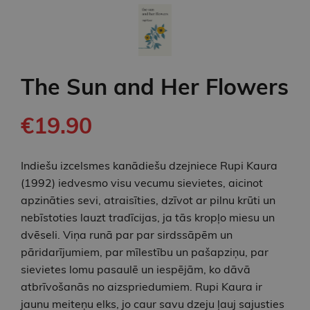
The Sun and Her Flowers
€19.90
Indiešu izcelsmes kanādiešu dzejniece Rupi Kaura
(1992) iedvesmo visu vecumu sievietes, aicinot
apzināties sevi, atraisīties, dzīvot ar pilnu krūti un
nebīstoties lauzt tradīcijas, ja tās kropļo miesu un
dvēseli. Viņa runā par par sirdssāpēm un
pāridarījumiem, par mīlestību un pašapziņu, par
sievietes lomu pasaulē un iespējām, ko dāvā
atbrīvošanās no aizspriedumiem. Rupi Kaura ir
jaunu meiteņu elks, jo caur savu dzeju ļauj sajusties