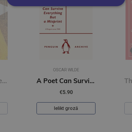
EDGAR ALLAN POE
A Poet Can Survive Everything But a Misprint (Penguin Archive)
The Raven and Other Poems : Fully Annotated Edition (Alma Classics)
€8.90
Ielikt grozā