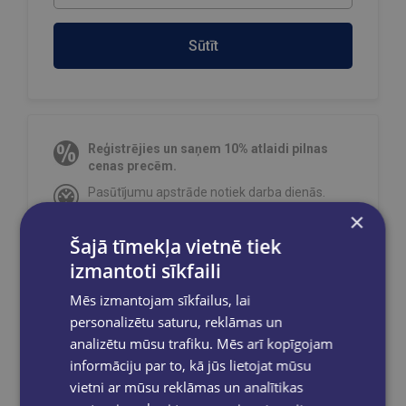
Sūtīt
Reģistrējies un saņem 10% atlaidi pilnas
cenas precēm.
Pasūtījumu apstrāde notiek darba dienās.
Apmaksātie pasūtījumi tiek
apstrādāti un
×
izsūtīti 2-5 darba dienu laikā.
Šajā tīmekļa vietnē tiek
Bezmaksas piegāde
uz OMNIVA
izmantoti sīkfaili
pakomātiem Latvijā
pasūtījumiem no €40.00.
Bezmaksas piegāde jebkurā GLOBUSS
Mēs izmantojam sīkfailus, lai
grāmatnīcā 1-5 darba dienu laikā, kad
personalizētu saturu, reklāmas un
pasūtījums būs gatavs saņemšanai, saņemsi
analizētu mūsu trafiku. Mēs arī kopīgojam
e-pastu un/ vai SMS.
informāciju par to, kā jūs lietojat mūsu
vietni ar mūsu reklāmas un analītikas