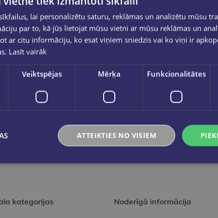
 vietnē tiek izmantoti sīkfaili
kfailus, lai personalizētu saturu, reklāmas un analizētu mūsu tra
ciju par to, kā jūs lietojat mūsu vietni ar mūsu reklāmas un anal
ot ar citu informāciju, ko esat viņiem sniedzis vai ko viņi ir apko
us.
Lasīt vairāk
Veiktspējas
Mērķa
Funkcionalitātes
AS
ATTEIKTIES NO VISIEM
PIEK
ala kategorijas
Noderīgā informācija