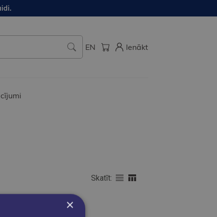
idi.
EN
Ienākt
cījumi
Skatīt:
×