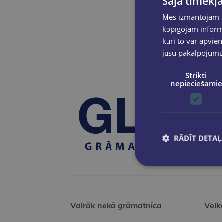
Šajā tīmekļa
Mēs izmantojam sī
kopīgojam informā
kuri to var apvien
jūsu pakalpojum
Strikti
nepieciešamie
RĀDĪT DETAĻ
Vairāk nekā grāmatnīca
Veik