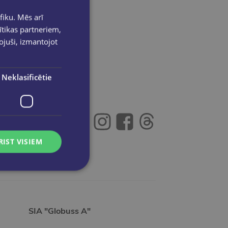
fiku. Mēs arī
ītikas partneriem,
pojuši, izmantojot
Neklasificētie
Seko mums:
RIST VISIEM
SIA "Globuss A"