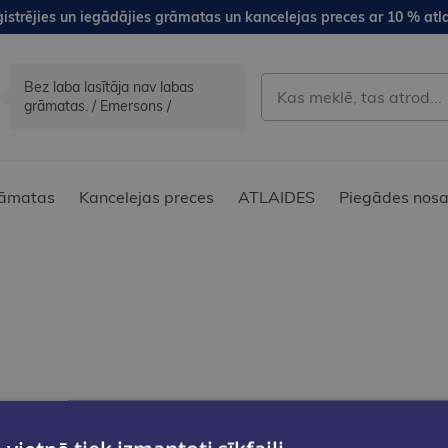
istrējies un iegādājies grāmatas un kancelejas preces ar 10 % atla
Bez laba lasītāja nav labas
grāmatas. / Emersons /
āmatas
Kancelejas preces
ATLAIDES
Piegādes nosa
Pēc Jūsu izvēlētajiem filtriem neviens produkts nav atrasts