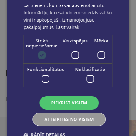
partneriem, kuri to var apvienot ar citu
informāciju, ko esat viņiem sniedzis vai ko
viņi ir apkopojuši, izmantojot jūsu
Dalies sociālajos tīklos:
pakalpojumus.
Lasīt vairāk
Strikti
Veiktspējas
Mērķa
nepieciešamie
Funkcionalitātes
Neklasificētie
Līdzīgas preces
Ieskaties, varbūt noder
PIEKRIST VISIEM
ATTEIKTIES NO VISIEM
RĀDĪT DETAĻAS