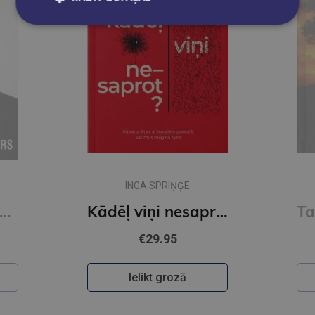
GINTA SLIŠĀNE
Kādēļ viņi nesaprot?
Tavas dzīves arhitekts
€27.95
Ielikt grozā