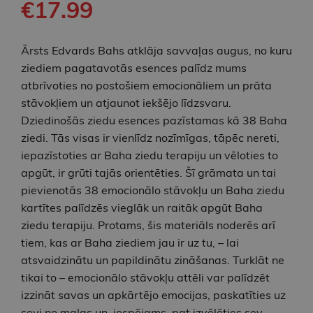
€17.99
Ārsts Edvards Bahs atklāja savvaļas augus, no kuru
ziediem pagatavotās esences palīdz mums
atbrīvoties no postošiem emocionāliem un prāta
stāvokļiem un atjaunot iekšējo līdzsvaru.
Dziedinošās ziedu esences pazīstamas kā 38 Baha
ziedi. Tās visas ir vienlīdz nozīmīgas, tāpēc nereti,
iepazīstoties ar Baha ziedu terapiju un vēloties to
apgūt, ir grūti tajās orientēties. Šī grāmata un tai
pievienotās 38 emocionālo stāvokļu un Baha ziedu
kartītes palīdzēs vieglāk un raitāk apgūt Baha
ziedu terapiju. Protams, šis materiāls noderēs arī
tiem, kas ar Baha ziediem jau ir uz tu, – lai
atsvaidzinātu un papildinātu zināšanas. Turklāt ne
tikai to – emocionālo stāvokļu attēli var palīdzēt
izzināt savas un apkārtējo emocijas, paskatīties uz
sevi no malas un, iespējams, pat izvēlēties sev