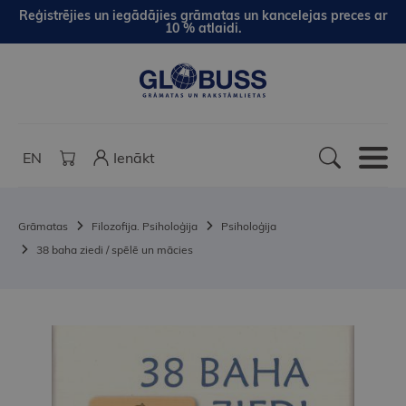
Reģistrējies un iegādājies grāmatas un kancelejas preces ar
10 % atlaidi.
EN
Ienākt
Grāmatas
Filozofija. Psiholoģija
Psiholoģija
38 baha ziedi / spēlē un mācies