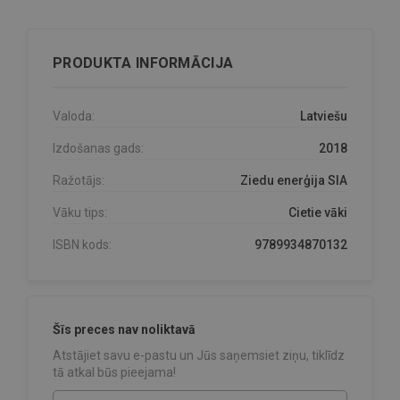
PRODUKTA INFORMĀCIJA
Valoda:
Latviešu
Izdošanas gads:
2018
Ražotājs:
Ziedu enerģija SIA
Vāku tips:
Cietie vāki
ISBN kods:
9789934870132
Šīs preces nav noliktavā
Atstājiet savu e-pastu un Jūs saņemsiet ziņu, tiklīdz
tā atkal būs pieejama!