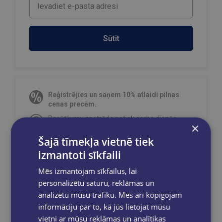
Sūtīt
Reģistrējies un saņem 10% atlaidi pilnas
cenas precēm.
Pasūtījumu apstrāde notiek darba dienās.
×
Apmaksātie pasūtījumi tiek
apstrādāti un
izsūtīti 2-5 darba dienu laikā.
Šajā tīmekļa vietnē tiek
Bezmaksas piegāde
uz OMNIVA
izmantoti sīkfaili
pakomātiem Latvijā
pasūtījumiem no €40.00.
Mēs izmantojam sīkfailus, lai
Bezmaksas piegāde jebkurā GLOBUSS
personalizētu saturu, reklāmas un
grāmatnīcā 1-5 darba dienu laikā, kad
analizētu mūsu trafiku. Mēs arī kopīgojam
pasūtījums būs gatavs saņemšanai, saņemsi
e-pastu un/ vai SMS.
informāciju par to, kā jūs lietojat mūsu
vietni ar mūsu reklāmas un analītikas