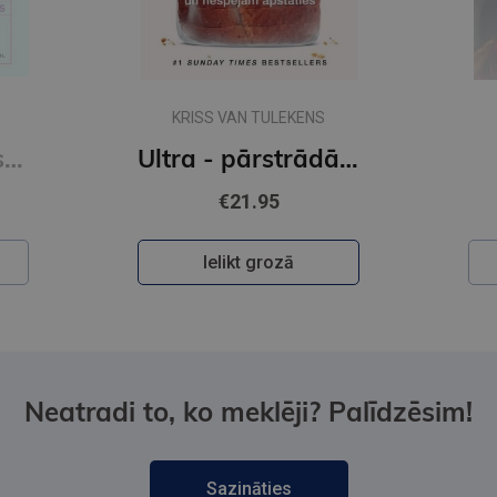
NS
TOMASS MORS
Ultra - pārstrādāta cilvēce
Utopija
€22.95
Ielikt grozā
Neatradi to, ko meklēji? Palīdzēsim!
Sazināties