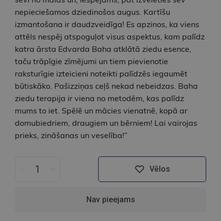
nepieciešamos dziedinošos augus. Kartīšu
izmantošana ir daudzveidīga! Es apzinos, ka viens
attēls nespēj atspoguļot visus aspektus, kam palīdz
katra ārsta Edvarda Baha atklātā ziedu esence,
taču trāpīgie zīmējumi un tiem pievienotie
raksturīgie izteicieni noteikti palīdzēs iegaumēt
būtiskāko. Pašizziņas ceļš nekad nebeidzas. Baha
ziedu terapija ir viena no metodēm, kas palīdz
mums to iet. Spēlē un mācies vienatnē, kopā ar
domubiedriem, draugiem un bērniem! Lai vairojas
prieks, zināšanas un veselība!”
-
+
Vēlos
Nav pieejams