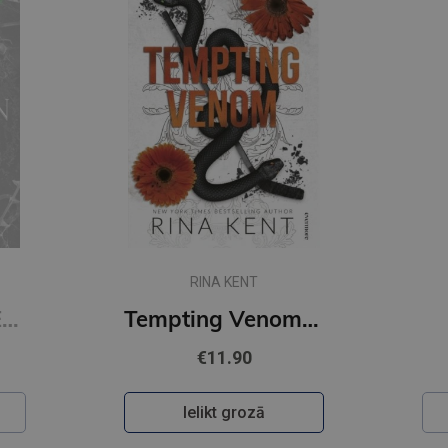
RINA KENT
Restitution : #3 Edge of Darkness series : delux paperback featuring exclusive character artwork
Tempting Venom : #3 The Vipers series
€11.90
Ielikt grozā