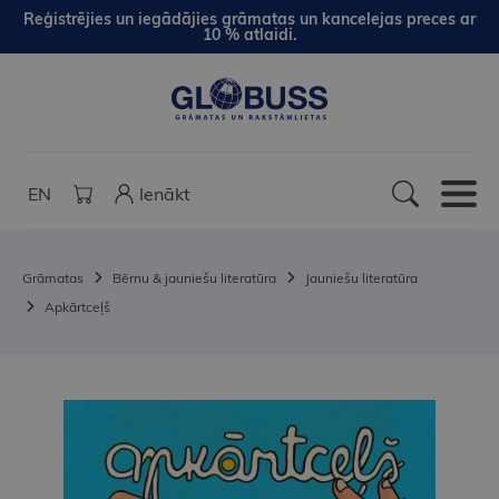
Reģistrējies un iegādājies grāmatas un kancelejas preces ar
10 % atlaidi.
EN
Ienākt
Grāmatas
Bērnu & jauniešu literatūra
Jauniešu literatūra
Apkārtceļš