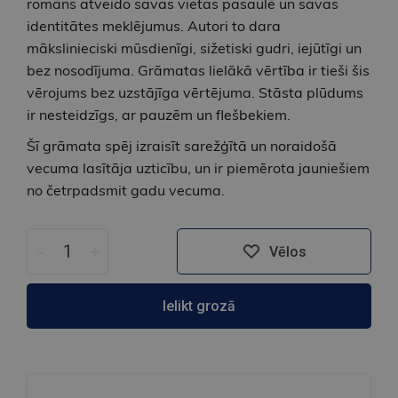
romāns atveido savas vietas pasaulē un savas
identitātes meklējumus. Autori to dara
mākslinieciski mūsdienīgi, sižetiski gudri, iejūtīgi un
bez nosodījuma. Grāmatas lielākā vērtība ir tieši šis
vērojums bez uzstājīga vērtējuma. Stāsta plūdums
ir nesteidzīgs, ar pauzēm un flešbekiem.
Šī grāmata spēj izraisīt sarežģītā un noraidošā
vecuma lasītāja uzticību, un ir piemērota jauniešiem
no četrpadsmit gadu vecuma.
-
+
Vēlos
Ielikt grozā