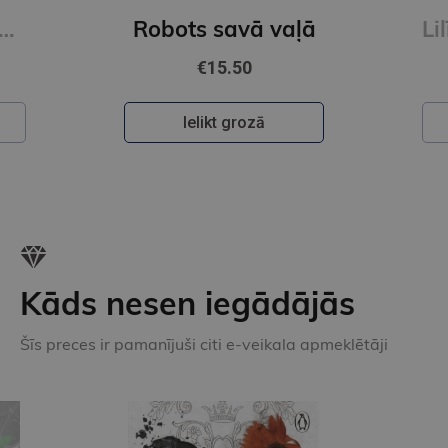
 es ienīstu tehnikumu
Robots savā vaļā
€15.50
Ielikt grozā
Kāds nesen iegādājās
Šīs preces ir pamanījuši citi e-veikala apmeklētāji