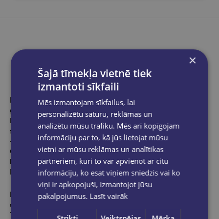
×
Produkta apraksts
Šajā tīmekļa vietnē tiek
izmantoti sīkfaili
Portugāļu rakstniece
Ana Pesoa
(1982) ir bērnu un jauniešu
Mēs izmantojam sīkfailus, lai
grāmatu autore, debitējusi 2011. gadā. Viņas grāmatas izdotas
personalizētu saturu, reklāmas un
Brazīlijā, Meksikā, Kolumbijā, Serbijā, Čīlē un Nīderlandē,
analizētu mūsu trafiku. Mēs arī kopīgojam
saņēmušas vairākas balvas, ko piešķir nacionālās IBBY nodaļas
informāciju par to, kā jūs lietojat mūsu
– FNLIJ (Brazīlija), Banco del Libro (Venecuēla), Fundación
vietni ar mūsu reklāmas un analītikas
Cuatrogatos (ASV), tās iekļautas Starptautiskās jaunatnes
partneriem, kuri to var apvienot ar citu
bibliotēkas (Minhene, Vācija) kolekcijā White Ravens. Ana
informāciju, ko esat viņiem sniedzis vai ko
Pesoa ir arī aktīva blogere.
viņi ir apkopojuši, izmantojot jūsu
Mākslinieks
Bernardu P. Karvaļu
(1973) studējis komunikācijas
pakalpojumus.
Lasīt vairāk
dizainu. 1999. gadā kļuva par izdevniecības Planeta
Tangerina līdzdibinātāju, un ir tās mākslinieciskais redaktors.
Strikti
Veiktspējas
Mērķa