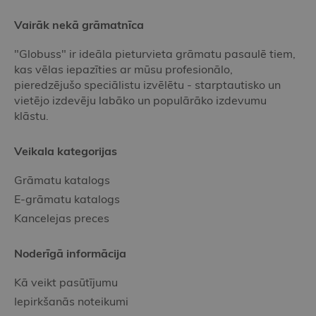
Vairāk nekā grāmatnīca
"Globuss" ir ideāla pieturvieta grāmatu pasaulē tiem,
kas vēlas iepazīties ar mūsu profesionālo,
pieredzējušo speciālistu izvēlētu - starptautisko un
vietējo izdevēju labāko un populārāko izdevumu
klāstu.
Veikala kategorijas
Grāmatu katalogs
E-grāmatu katalogs
Kancelejas preces
Noderīgā informācija
Kā veikt pasūtījumu
Iepirkšanās noteikumi