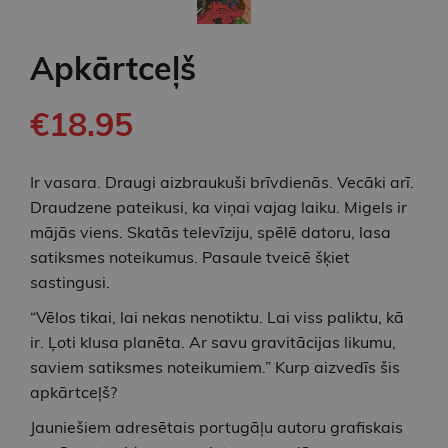
Apkārtceļš
€18.95
Ir vasara. Draugi aizbraukuši brīvdienās. Vecāki arī.
Draudzene pateikusi, ka viņai vajag laiku. Migels ir
mājās viens. Skatās televīziju, spēlē datoru, lasa
satiksmes noteikumus. Pasaule tveicē šķiet
sastingusi.
“Vēlos tikai, lai nekas nenotiktu. Lai viss paliktu, kā
ir. Ļoti klusa planēta. Ar savu gravitācijas likumu,
saviem satiksmes noteikumiem.” Kurp aizvedīs šis
apkārtceļš?
Jauniešiem adresētais portugāļu autoru grafiskais