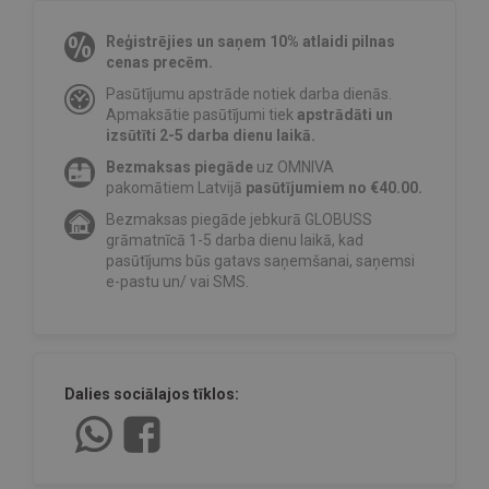
Reģistrējies un saņem 10% atlaidi pilnas
cenas precēm.
Pasūtījumu apstrāde notiek darba dienās.
Apmaksātie pasūtījumi tiek
apstrādāti un
izsūtīti 2-5 darba dienu laikā.
Bezmaksas piegāde
uz OMNIVA
pakomātiem Latvijā
pasūtījumiem no €40.00.
Bezmaksas piegāde jebkurā GLOBUSS
grāmatnīcā 1-5 darba dienu laikā, kad
pasūtījums būs gatavs saņemšanai, saņemsi
e-pastu un/ vai SMS.
Dalies sociālajos tīklos: