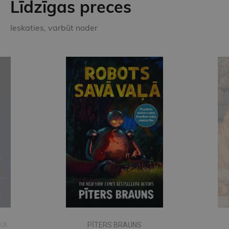
Līdzīgas preces
Ieskaties, varbūt noder
KA
PĪTERS BRAUNS