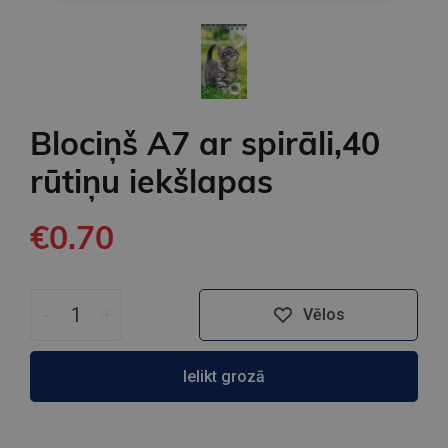
Blociņš A7 ar spirāli,40
rūtiņu iekšlapas
€0.70
-
+
Vēlos
Ielikt grozā