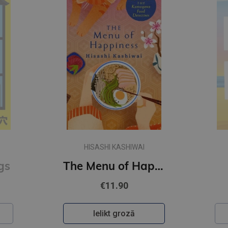
HISASHI KASHIWAI
gs
The Menu of Happiness
€11.90
Ielikt grozā