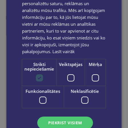
Līdzīgas preces
personalizētu saturu, reklāmas un
analizētu mūsu trafiku. Mēs arī kopīgojam
informāciju par to, kā jūs lietojat mūsu
Ieskaties, varbūt noder
vietni ar mūsu reklāmas un analītikas
partneriem, kuri to var apvienot ar citu
informāciju, ko esat viņiem sniedzis vai ko
viņi ir apkopojuši, izmantojot jūsu
pakalpojumus.
Lasīt vairāk
Strikti
Veiktspējas
Mērķa
nepieciešamie
Funkcionalitātes
Neklasificētie
PIEKRIST VISIEM