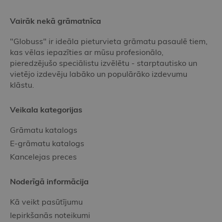
Vairāk nekā grāmatnīca
"Globuss" ir ideāla pieturvieta grāmatu pasaulē tiem,
kas vēlas iepazīties ar mūsu profesionālo,
pieredzējušo speciālistu izvēlētu - starptautisko un
vietējo izdevēju labāko un populārāko izdevumu
klāstu.
Veikala kategorijas
Grāmatu katalogs
E-grāmatu katalogs
Kancelejas preces
Noderīgā informācija
Kā veikt pasūtījumu
Iepirkšanās noteikumi