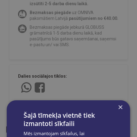
izsūtīti 2-5 darba dienu laikā.
Bezmaksas piegāde
uz OMNIVA
pakomātiem Latvijā
pasūtījumiem no €40.00.
Bezmaksas piegāde jebkurā GLOBUSS
grāmatnīcā 1-5 darba dienu laikā, kad
pasūtījums būs gatavs saņemšanai, saņemsi
e-pastu un/ vai SMS.
Dalies sociālajos tīklos:
×
Šajā tīmekļa vietnē tiek
izmantoti sīkfaili
Mēs izmantojam sīkfailus, lai