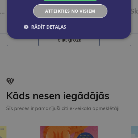
iču bloks A5,50lpp melnas lapas uz spirāles.
Skiču bloks A5,50lpp krafta uz spirāles.
ATTEIKTIES NO VISIEM
€3.50
RĀDĪT DETAĻAS
Ielikt grozā
Kāds nesen iegādājās
Šīs preces ir pamanījuši citi e-veikala apmeklētāji