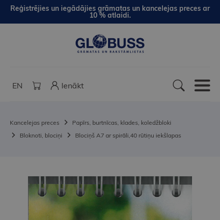
Reģistrējies un iegādājies grāmatas un kancelejas preces ar
10 % atlaidi.
EN
Ienākt
Kancelejas preces
Papīrs, burtnīcas, klades, koledžbloki
Bloknoti, blociņi
Blociņš A7 ar spirāli,40 rūtiņu iekšlapas