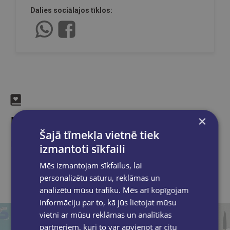
Dalies sociālajos tīklos:
Līdzīgas preces
×
Šajā tīmekļa vietnē tiek
Ieskaties, varbūt noder
izmantoti sīkfaili
Mēs izmantojam sīkfailus, lai
personalizētu saturu, reklāmas un
analizētu mūsu trafiku. Mēs arī kopīgojam
informāciju par to, kā jūs lietojat mūsu
vietni ar mūsu reklāmas un analītikas
partneriem, kuri to var apvienot ar citu