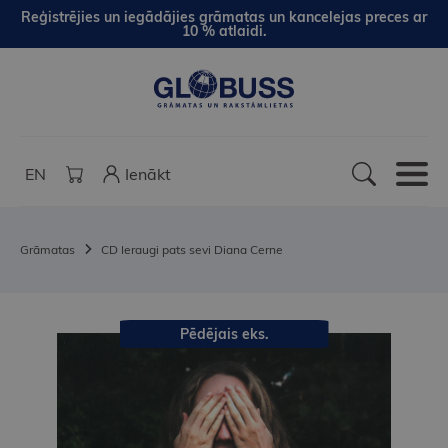
Reģistrējies un iegādājies grāmatas un kancelejas preces ar
10 % atlaidi.
EN
Ienākt
Grāmatas
CD Ieraugi pats sevi Diana Cerne
Pēdējais eks.