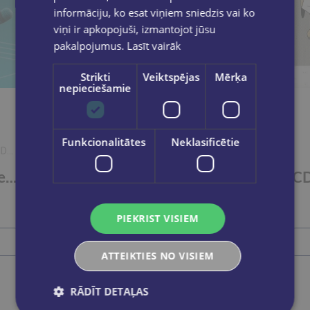
informāciju, ko esat viņiem sniedzis vai ko
viņi ir apkopojuši, izmantojot jūsu
pakalpojumus.
Lasīt vairāk
Strikti
Veiktspējas
Mērķa
nepieciešamie
Funkcionalitātes
Neklasificētie
NDS
Uku un Leles dziesmas CD
CD Tu saucu mani vārdā - upju līnijās Dzejkoncerts
€8.95
PIEKRIST VISIEM
Ielikt grozā
ATTEIKTIES NO VISIEM
RĀDĪT DETAĻAS