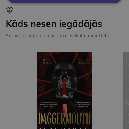
Kāds nesen iegādājās
Šīs preces ir pamanījuši citi e-veikala apmeklētāji