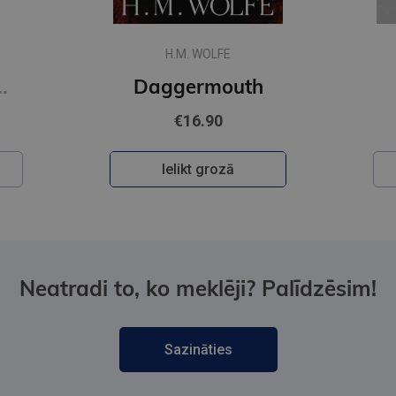
H.M. WOLFE
op, Multipack
Daggermouth
€16.90
Ielikt grozā
Neatradi to, ko meklēji? Palīdzēsim!
Sazināties