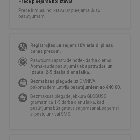
Prece pieejama noliktavā!
Prece ir mūsu noliktavā un pieejama Jūsu
pasūtījumam.
Reģistrējies un saņem 10% atlaidi pilnas
cenas precēm.
Pasūtījumu apstrāde notiek darba dienās.
Apmaksātie pasūtījumi tiek
apstrādāti un
izsūtīti 2-5 darba dienu laikā.
Bezmaksas piegāde
uz OMNIVA
pakomātiem Latvijā
pasūtījumiem no €40.00.
Bezmaksas piegāde jebkurā GLOBUSS
grāmatnīcā 1-5 darba dienu laikā, kad
pasūtījums būs gatavs saņemšanai, saņemsi
e-pastu un/ vai SMS.