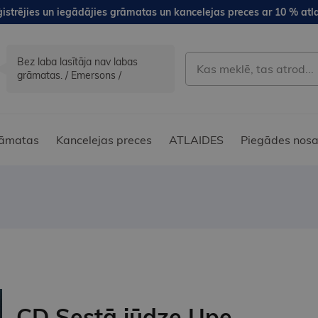
istrējies un iegādājies grāmatas un kancelejas preces ar 10 % atla
Bez laba lasītāja nav labas
grāmatas. / Emersons /
āmatas
Kancelejas preces
ATLAIDES
Piegādes nosa
CD Sestā jūdze Upe