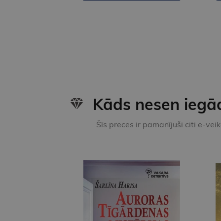
Kāds nesen iegā
Šīs preces ir pamanījuši citi e-vei