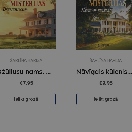
ŠARLĪNA HARISA
ŠARLĪNA HARISA
Džūliusu nams. Auroras Tīgārdenas mistērijas
Nāvīgais kūlenis. Auroras T
€7.95
€9.95
Ielikt grozā
Ielikt grozā