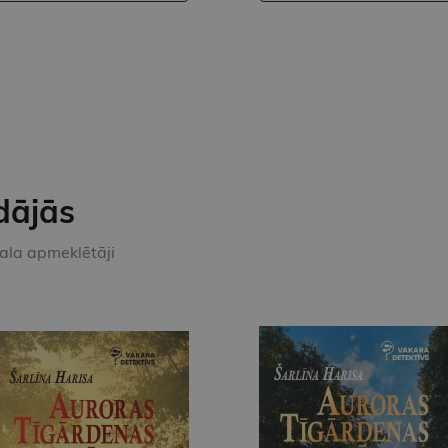
dājās
kala apmeklētāji