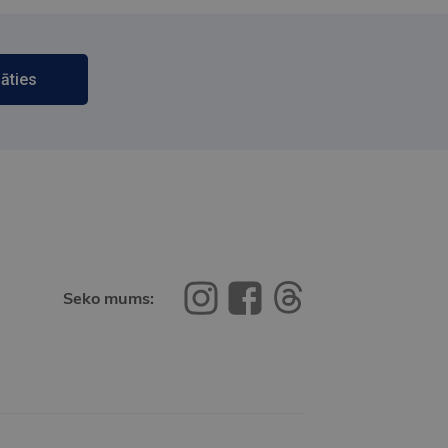
āties
Seko mums: