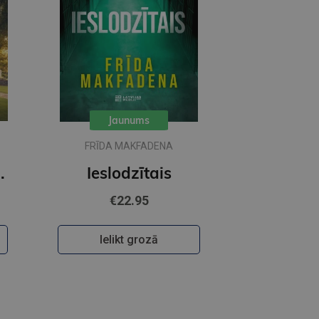
Jaunums
FRĪDA MAKFADENA
īgārdenas mistērijas
Ieslodzītais
€22.95
Ielikt grozā