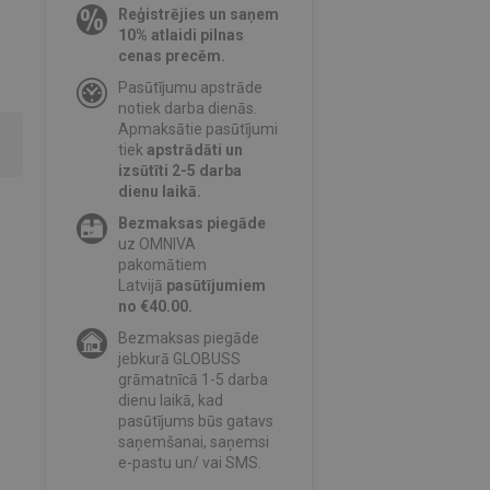
Reģistrējies un saņem
10% atlaidi pilnas
cenas precēm.
Pasūtījumu apstrāde
notiek darba dienās.
Apmaksātie pasūtījumi
tiek
apstrādāti un
izsūtīti 2-5 darba
dienu laikā.
Bezmaksas piegāde
uz OMNIVA
pakomātiem
Latvijā
pasūtījumiem
no €40.00.
Bezmaksas piegāde
jebkurā GLOBUSS
grāmatnīcā 1-5 darba
dienu laikā, kad
pasūtījums būs gatavs
saņemšanai, saņemsi
e-pastu un/ vai SMS.