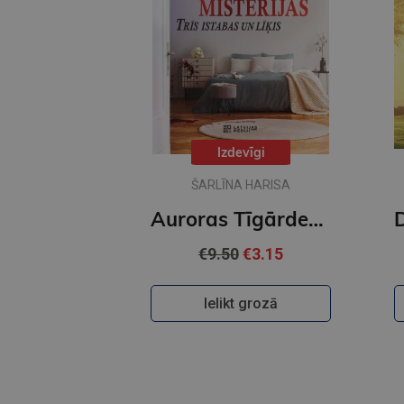
Izdevīgi
ŠARLĪNA HARISA
Auroras Tīgārdenas mistērijas. Trīs istabas un līķis
€9.50
€3.15
Ielikt grozā