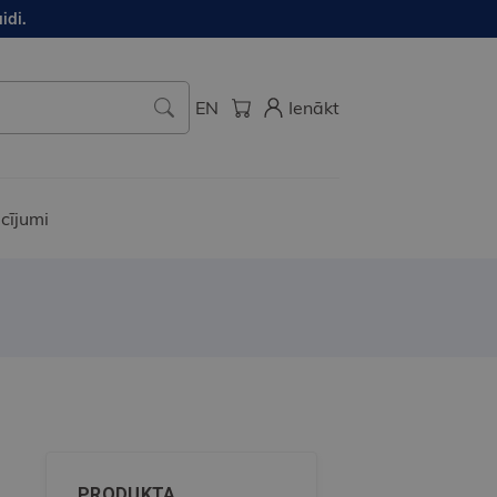
idi.
EN
Ienākt
cījumi
PRODUKTA