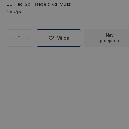
15 Pieci Soļi, Nedēļa Vai Mūžs
16 Upe
Nav
-
+
Vēlos
pieejams