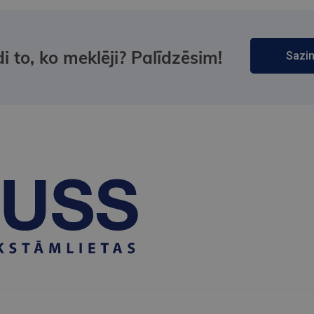
i to, ko meklēji? Palīdzēsim!
Sazin