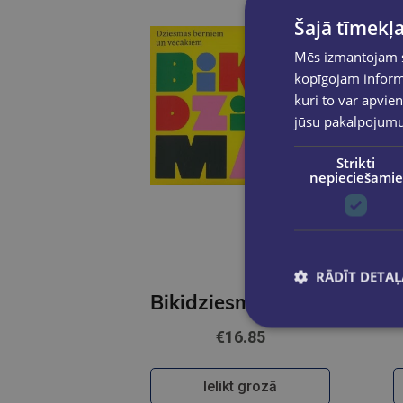
Šajā tīmekļa
Mēs izmantojam sī
kopīgojam informā
kuri to var apvien
jūsu pakalpojum
Strikti
nepieciešamie
RĀDĪT DETAĻ
Bikidziesmas. CD. Dziesmas bēŗniem un vecākiem
€16.85
Ielikt grozā