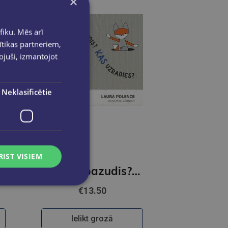
×
fiku. Mēs arī
ītikas partneriem,
pojuši, izmantojot
Neklasificētie
RIST VISIEM
CD Kas pazudis? Kas uzradies?
€13.50
Ielikt grozā