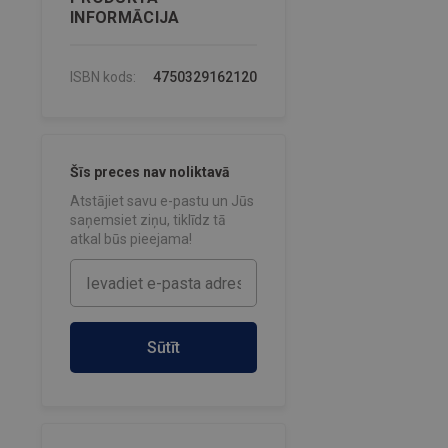
INFORMĀCIJA
ISBN kods:
4750329162120
Šīs preces nav noliktavā
Atstājiet savu e-pastu un Jūs
saņemsiet ziņu, tiklīdz tā
atkal būs pieejama!
Sūtīt