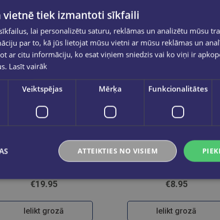
 vietnē tiek izmantoti sīkfaili
kfailus, lai personalizētu saturu, reklāmas un analizētu mūsu tra
ciju par to, kā jūs lietojat mūsu vietni ar mūsu reklāmas un anal
ot ar citu informāciju, ko esat viņiem sniedzis vai ko viņi ir apko
us.
Lasīt vairāk
Veiktspējas
Mērķa
Funkcionalitātes
LAURA POLENCE, RAIMONDS
AS
ATTEIKTIES NO VISIEM
PIEK
PETRAUSKIS
Uku un Leles dziesmas CD
CD Tu saucu mani vārdā - upju līnijās Dzejkoncerts
€19.95
€8.95
Ielikt grozā
Ielikt grozā