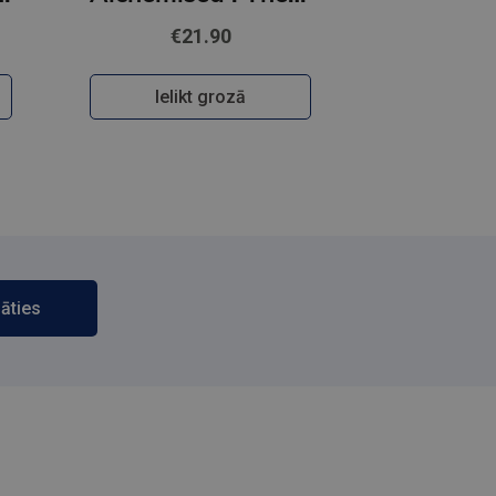
€21.90
Ielikt grozā
āties