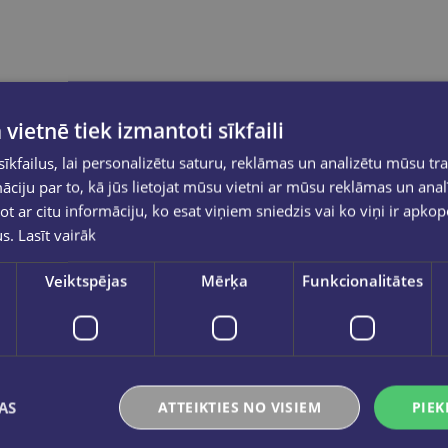
 vietnē tiek izmantoti sīkfaili
kfailus, lai personalizētu saturu, reklāmas un analizētu mūsu tra
ciju par to, kā jūs lietojat mūsu vietni ar mūsu reklāmas un anal
ot ar citu informāciju, ko esat viņiem sniedzis vai ko viņi ir apko
us.
Lasīt vairāk
Veiktspējas
Mērķa
Funkcionalitātes
AS
ATTEIKTIES NO VISIEM
PIEK