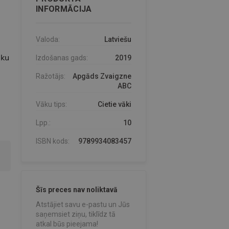
INFORMĀCIJA
Valoda:
Latviešu
eku
Izdošanas gads:
2019
Ražotājs:
Apgāds Zvaigzne
ABC
Vāku tips:
Cietie vāki
Lpp.:
10
ISBN kods:
9789934083457
Šīs preces nav noliktavā
Atstājiet savu e-pastu un Jūs
saņemsiet ziņu, tiklīdz tā
atkal būs pieejama!