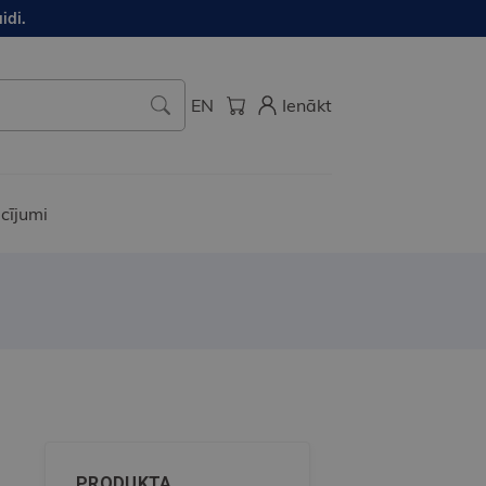
idi.
EN
Ienākt
cījumi
PRODUKTA