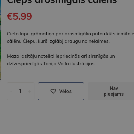
€5.99
Cieto lapu grāmatiņa par drosmīgāko putnu kūts iemītni
cālēnu Čiepu, kurš izglābj draugu no nelaimes.
Mazo lasītāju noteikti iepriecinās arī sirsnīgās un
dzīvespriecīgās Tonija Volfa ilustrācijas.
Nav
-
+
Vēlos
pieejams