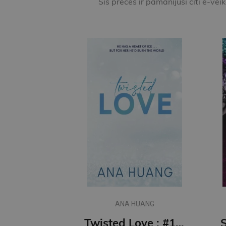
Šīs preces ir pamanījuši citi e-vei
ANA HUANG
Twisted Love : #1 Twisted series - the TikTok sensation! Fall into a world of addictive romance...