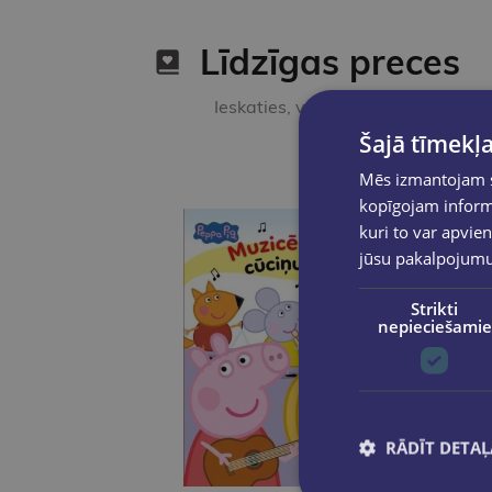
Līdzīgas preces
Ieskaties, varbūt noder
Šajā tīmekļa
Mēs izmantojam sī
kopīgojam informā
kuri to var apvien
jūsu pakalpojum
Strikti
nepieciešamie
RĀDĪT DETAĻ