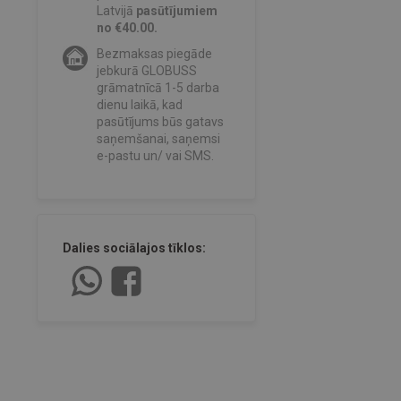
Latvijā
pasūtījumiem
no €40.00.
Bezmaksas piegāde
jebkurā GLOBUSS
grāmatnīcā 1-5 darba
dienu laikā, kad
pasūtījums būs gatavs
saņemšanai, saņemsi
e-pastu un/ vai SMS.
Dalies sociālajos tīklos: