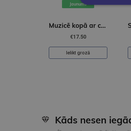
Jaunums
Muzicē kopā ar cūciņu Pepu. PeppaPig
€17.50
Ielikt grozā
Kāds nesen iegā