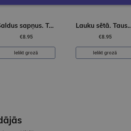
Saldus sapņus. Tausti un sajūti
Lauku sētā. Tausti 
€8.95
€8.95
Ielikt grozā
Ielikt grozā
dājās