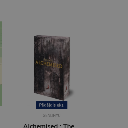
Pēdējais eks.
SENLINYU
 Off the Ice series
Alchemised : The global fantasy sensation with exclusive features