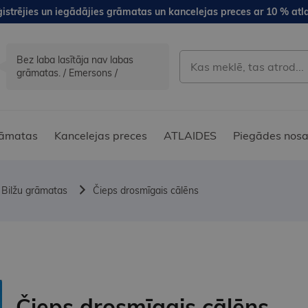
istrējies un iegādājies grāmatas un kancelejas preces ar 10 % atla
Bez laba lasītāja nav labas
grāmatas. / Emersons /
āmatas
Kancelejas preces
ATLAIDES
Piegādes nosa
Bilžu grāmatas
Čieps drosmīgais cālēns
Čieps drosmīgais cālēns