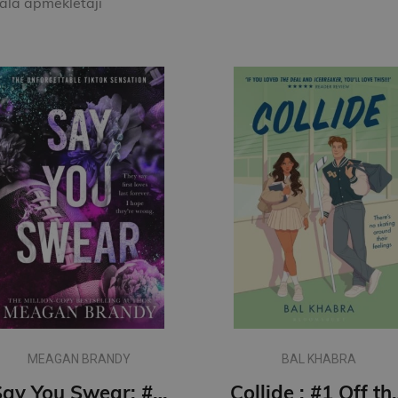
kala apmeklētāji
MEAGAN BRANDY
BAL KHABRA
Say You Swear: #1 Boys of Avix series : The smash-hit TikTok sensation
Collide : #1