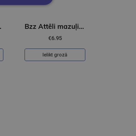
un sajūti
Bzz Attēli mazuļiem
€6.95
Ielikt grozā