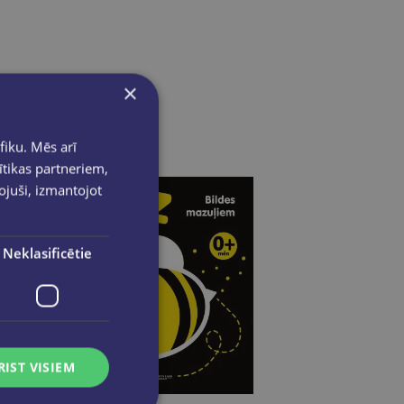
×
fiku. Mēs arī
ītikas partneriem,
pojuši, izmantojot
Neklasificētie
RIST VISIEM